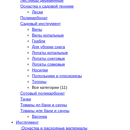
Лестницы деревянные
Оснастка к садовой технике
Лески
Поликарбонат
Садовый инструмент
Вилы
Вилы копальные
Грабли
Для уборки снега
Лопаты копальные
Лопаты снеговые
Лопаты совковые
Носилки
Полольники и плоскорезы
Топоры
Все категории (11)
Сотовый поликарбонат
Тачки
Товары дл бани и сауны
Товары для бани и сауны
Вагонка
Инструмент
Оснастка и расходные материалы