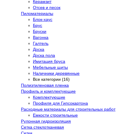
Керамзит
Отсев и песок
Пиломатериалы
Блок-хаус
Брус
Бруски
Вагонка
Галтель
Доска
Доска пола
Имитация бруса
Мебельные щиты
Наличники деревянные
Все категории (16)
Полиэтиленовая пленка
Профиль и комплектующие
Комплектующие
Профиля для Гипсокартона
Расходные материалы для строительных работ
Емкости строительные
Рулонная гидроизоляция
Сетка стеклотканевая
Сетки