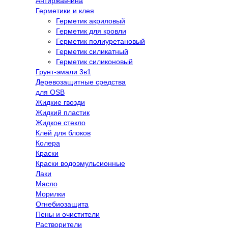
Антиржавчина
Герметики и клея
Герметик акриловый
Герметик для кровли
Герметик полиуретановый
Герметик силикатный
Герметик силиконовый
Грунт-эмали 3в1
Деревозащитные средства
для OSB
Жидкие гвозди
Жидкий пластик
Жидкое стекло
Клей для блоков
Колера
Краски
Краски водоэмульсионные
Лаки
Масло
Морилки
Огнебиозащита
Пены и очистители
Растворители