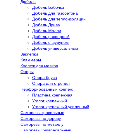
Дюбеля
Дюбель Бабочка
Дюбель для газобетона
Дюбель для теплоизоляции
Дюбель Дрива
Дюбель Молли
Дюбель распорный
Дюбель с шурупом
Дюбель универсальный
Заклепки
Кляммеры
Крепеж для маяков
Опоры
Опора бруса
Опора для стропил
Перфорированный крепеж
Пластина крепежная
Уголог крепежный
Уголог крепежный усиленный
Саморезы кровельные
Саморезы по дереву
Саморезы по металлу
Саморезы унивресальный