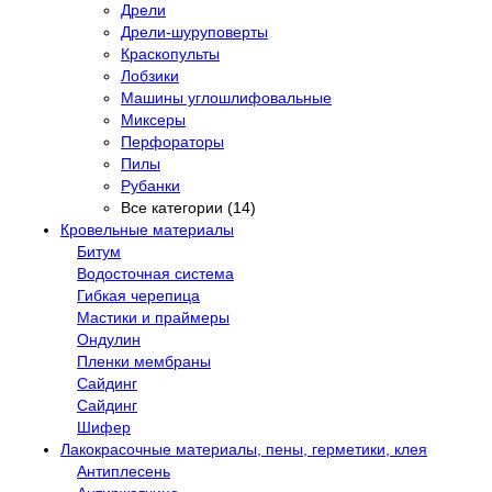
Дрели
Дрели-шуруповерты
Краскопульты
Лобзики
Машины углошлифовальные
Миксеры
Перфораторы
Пилы
Рубанки
Все категории (14)
Кровельные материалы
Битум
Водосточная система
Гибкая черепица
Мастики и праймеры
Ондулин
Пленки мембраны
Сайдинг
Сайдинг
Шифер
Лакокрасочные материалы, пены, герметики, клея
Антиплесень