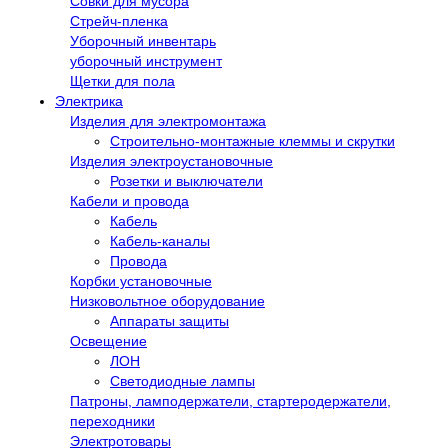
Совки для мусора
Стрейч-пленка
Уборочный инвентарь
уборочный инструмент
Щетки для пола
Электрика
Изделия для электромонтажа
Строительно-монтажные клеммы и скрутки
Изделия электроустановочные
Розетки и выключатели
Кабели и провода
Кабель
Кабель-каналы
Провода
Корбки установочные
Низковольтное оборудование
Аппараты защиты
Освещение
ЛОН
Светодиодные лампы
Патроны, ламподержатели, стартеродержатели,
переходники
Электротовары