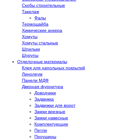
Скобы строительные
Такелаж
Фалы
Термошайба
Химические анкера
Хомуты
Хомуты стальные
Шпильки
Шурупы
Отделочные материалы
Клея для напольных покрытий
Линолеум
Панели МДФ
Дверная фурнитура
Доводчики
Задвижка
Задвижки для ворот
Замки врезные
Замки навесные
Комплектующие
Петли
Проушины