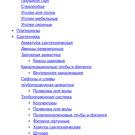
Профиля ПВХ
Стеклообои
Уголки для полок
Уголки мебельные
Уголки оконные
Плиткорезы
Сантехника
Арматура сантехническая
Дверцы ревизионные
Запорная арматура
Краны шаровые
Канализационные трубы и фитинги
Внутренняя канализация
Сифоны и сливы
трубопроводная арматура
Подводка для воды
Трубопроводная система
Коллекторы
Подводка для воды
Полипропиленовые трубы и фитинги
Фитинги латунные
Хомуты сантехнические
Штуцер