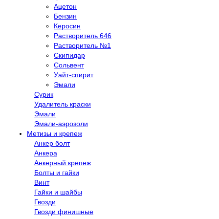
Ацетон
Бензин
Керосин
Растворитель 646
Растворитель №1
Скипидар
Сольвент
Уайт-спирит
Эмали
Сурик
Удалитель краски
Эмали
Эмали-аэрозоли
Метизы и крепеж
Анкер болт
Анкера
Анкерный крепеж
Болты и гайки
Винт
Гайки и шайбы
Гвозди
Гвозди финишные