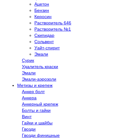
Ацетон
Бензин
Керосин
Растворитель 646
Растворитель №1
Скипидар
Сольвент
Уайт-спирит
Эмали
Сурик
Удалитель краски
Эмали
Эмали-аэрозоли
Метизы и крепеж
Анкер болт
Анкера
Анкерный крепеж
Болты и гайки
Винт
Гайки и шайбы
Гвозди
Гвозди финишные