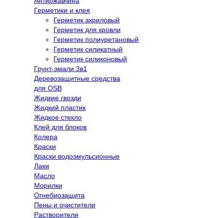
Антиржавчина
Герметики и клея
Герметик акриловый
Герметик для кровли
Герметик полиуретановый
Герметик силикатный
Герметик силиконовый
Грунт-эмали 3в1
Деревозащитные средства
для OSB
Жидкие гвозди
Жидкий пластик
Жидкое стекло
Клей для блоков
Колера
Краски
Краски водоэмульсионные
Лаки
Масло
Морилки
Огнебиозащита
Пены и очистители
Растворители