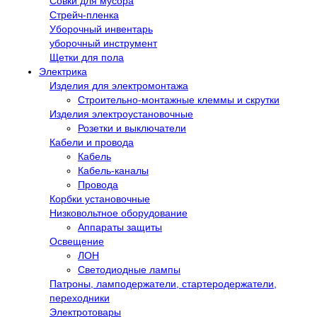
Совки для мусора
Стрейч-пленка
Уборочный инвентарь
уборочный инструмент
Щетки для пола
Электрика
Изделия для электромонтажа
Строительно-монтажные клеммы и скрутки
Изделия электроустановочные
Розетки и выключатели
Кабели и провода
Кабель
Кабель-каналы
Провода
Корбки установочные
Низковольтное оборудование
Аппараты защиты
Освещение
ЛОН
Светодиодные лампы
Патроны, ламподержатели, стартеродержатели,
переходники
Электротовары