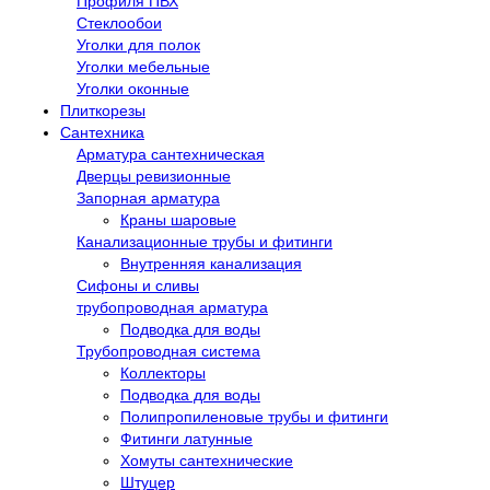
Профиля ПВХ
Стеклообои
Уголки для полок
Уголки мебельные
Уголки оконные
Плиткорезы
Сантехника
Арматура сантехническая
Дверцы ревизионные
Запорная арматура
Краны шаровые
Канализационные трубы и фитинги
Внутренняя канализация
Сифоны и сливы
трубопроводная арматура
Подводка для воды
Трубопроводная система
Коллекторы
Подводка для воды
Полипропиленовые трубы и фитинги
Фитинги латунные
Хомуты сантехнические
Штуцер