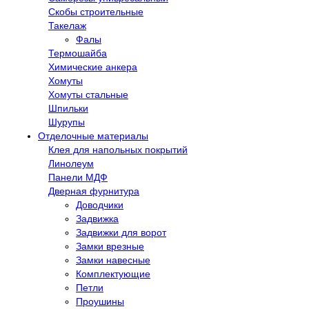
Скобы строительные
Такелаж
Фалы
Термошайба
Химические анкера
Хомуты
Хомуты стальные
Шпильки
Шурупы
Отделочные материалы
Клея для напольных покрытий
Линолеум
Панели МДФ
Дверная фурнитура
Доводчики
Задвижка
Задвижки для ворот
Замки врезные
Замки навесные
Комплектующие
Петли
Проушины