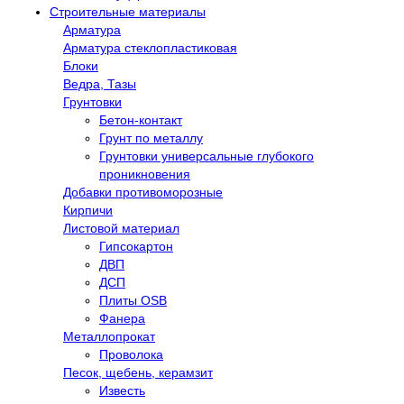
Строительные материалы
Арматура
Арматура стеклопластиковая
Блоки
Ведра, Тазы
Грунтовки
Бетон-контакт
Грунт по металлу
Грунтовки универсальные глубокого
проникновения
Добавки противоморозные
Кирпичи
Листовой материал
Гипсокартон
ДВП
ДСП
Плиты OSB
Фанера
Металлопрокат
Проволока
Песок, щебень, керамзит
Известь