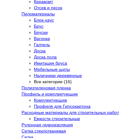
Керамзит
Отсев и песок
Пиломатериалы
Блок-хаус
Брус
Бруски
Вагонка
Галтель
Доска
Доска пола
Имитация бруса
Мебельные щиты
Наличники деревянные
Все категории (16)
Полиэтиленовая пленка
Профиль и комплектующие
Комплектующие
Профиля для Гипсокартона
Расходные материалы для строительных работ
Емкости строительные
Рулонная гидроизоляция
Сетка стеклотканевая
Сетки