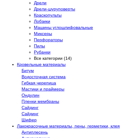
Дрели
Дрели-шуруповерты
Краскопульты
Лобзики
Машины углошлифовальные
Миксеры
Перфораторы
Пилы
Рубанки
Все категории (14)
Кровельные материалы
Битум
Водосточная система
Гибкая черепица
Мастики и праймеры
Ондулин
Пленки мембраны
Сайдинг
Сайдинг
Шифер
Лакокрасочные материалы, пены, герметики, клея
Антиплесень