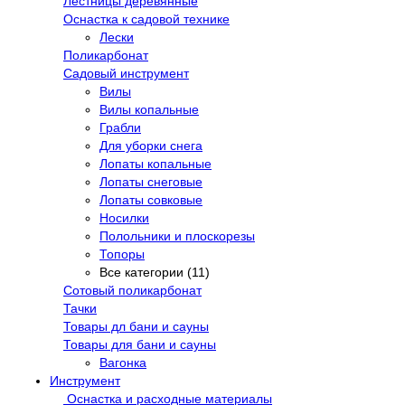
Лестницы деревянные
Оснастка к садовой технике
Лески
Поликарбонат
Садовый инструмент
Вилы
Вилы копальные
Грабли
Для уборки снега
Лопаты копальные
Лопаты снеговые
Лопаты совковые
Носилки
Полольники и плоскорезы
Топоры
Все категории (11)
Сотовый поликарбонат
Тачки
Товары дл бани и сауны
Товары для бани и сауны
Вагонка
Инструмент
Оснастка и расходные материалы