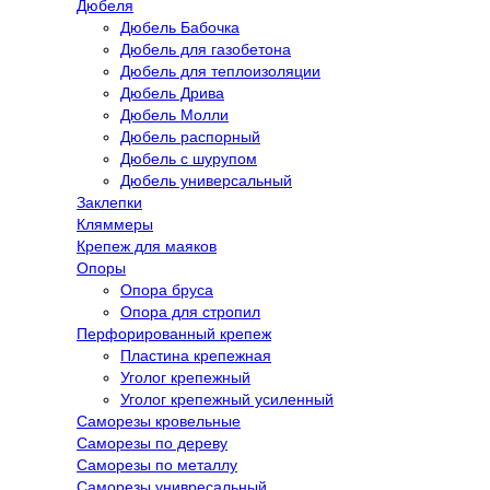
Дюбеля
Дюбель Бабочка
Дюбель для газобетона
Дюбель для теплоизоляции
Дюбель Дрива
Дюбель Молли
Дюбель распорный
Дюбель с шурупом
Дюбель универсальный
Заклепки
Кляммеры
Крепеж для маяков
Опоры
Опора бруса
Опора для стропил
Перфорированный крепеж
Пластина крепежная
Уголог крепежный
Уголог крепежный усиленный
Саморезы кровельные
Саморезы по дереву
Саморезы по металлу
Саморезы унивресальный