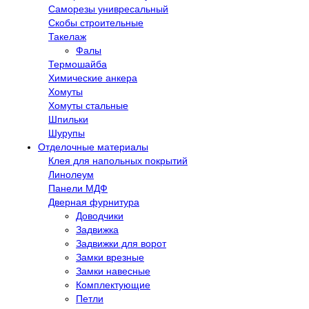
Саморезы унивресальный
Скобы строительные
Такелаж
Фалы
Термошайба
Химические анкера
Хомуты
Хомуты стальные
Шпильки
Шурупы
Отделочные материалы
Клея для напольных покрытий
Линолеум
Панели МДФ
Дверная фурнитура
Доводчики
Задвижка
Задвижки для ворот
Замки врезные
Замки навесные
Комплектующие
Петли