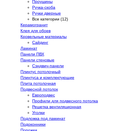
Проушины
Ручка-скоба
Ручки дверные
Все категории (12)
Керамогранит
Клея для обоев
Кровельные материалы
Сайдинг
Ламинат
Панели ПВХ
Панели стеновые
Сэндвич-панели
Плинтус потолочный
Плинтуса и комплектующие
Плита потолочная
Подвесной потолок
Европодвес
Профили для подвесного потолка
Решетка вентиляционная
Уголки
Подложка под ламинат
Подоконники
Порожки