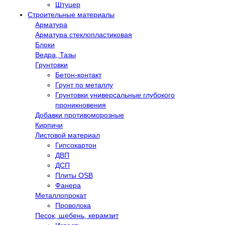
Штуцер
Строительные материалы
Арматура
Арматура стеклопластиковая
Блоки
Ведра, Тазы
Грунтовки
Бетон-контакт
Грунт по металлу
Грунтовки универсальные глубокого
проникновения
Добавки противоморозные
Кирпичи
Листовой материал
Гипсокартон
ДВП
ДСП
Плиты OSB
Фанера
Металлопрокат
Проволока
Песок, щебень, керамзит