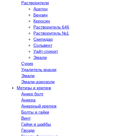
Растворители
Ацетон
Бензин
Керосин
Растворитель 646
Растворитель №1
Скипидар
Сольвент
Уайт-спирит
Эмали
Сурик
Удалитель краски
Эмали
Эмали-аэрозоли
Метизы и крепеж
Анкер болт
Анкера
Анкерный крепеж
Болты и гайки
Винт
Гайки и шайбы
Гвозди