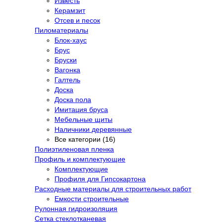
Известь
Керамзит
Отсев и песок
Пиломатериалы
Блок-хаус
Брус
Бруски
Вагонка
Галтель
Доска
Доска пола
Имитация бруса
Мебельные щиты
Наличники деревянные
Все категории (16)
Полиэтиленовая пленка
Профиль и комплектующие
Комплектующие
Профиля для Гипсокартона
Расходные материалы для строительных работ
Емкости строительные
Рулонная гидроизоляция
Сетка стеклотканевая