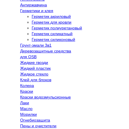
Антиржавчина
Герметики и клея
Герметик акриловый
Герметик для кровли
Герметик полиуретановый
Герметик силикатный
Герметик силиконовый
Грунт-эмали 3в1
Деревозащитные средства
для OSB
Жидкие гвозди
Жидкий пластик
Жидкое стекло
Клей для блоков
Колера
Краски
Краски водоэмульсионные
Лаки
Масло
Морилки
Огнебиозащита
Пены и очистители