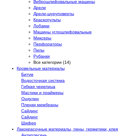
Виброшлифовальные машины
Дрели
Дрели-шуруповерты
Краскопульты
Лобзики
Машины углошлифовальные
Миксеры
Перфораторы
Пилы
Рубанки
Все категории (14)
Кровельные материалы
Битум
Водосточная система
Гибкая черепица
Мастики и праймеры
Ондулин
Пленки мембраны
Сайдинг
Сайдинг
Шифер
Лакокрасочные материалы, пены, герметики, клея
Антиплесень