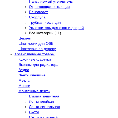
Напыляемый утеплитель
Отражающая изоляция
Пенопласт
Скорлупа
Трубная изоляция
Уплотнитель для окон и дверей
Все категории (11)
Цемент
Шпатлевки для OSB
Шпатлевки по дереву
Хозяйственные товары
Кухонные фартуки
Экраны для радиатора
Ведра
Ленты клеящие
Метла
Мешки
Монтажные ленты
Бумага защитная
Лента клейкая
Лента сигнальная
Скотч
Скотч малярный