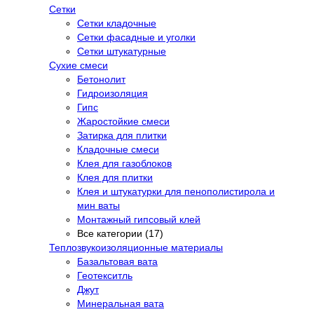
Сетки
Сетки кладочные
Сетки фасадные и уголки
Сетки штукатурные
Сухие смеси
Бетонолит
Гидроизоляция
Гипс
Жаростойкие смеси
Затирка для плитки
Кладочные смеси
Клея для газоблоков
Клея для плитки
Клея и штукатурки для пенополистирола и
мин ваты
Монтажный гипсовый клей
Все категории (17)
Теплозвукоизоляционные материалы
Базальтовая вата
Геотекситль
Джут
Минеральная вата