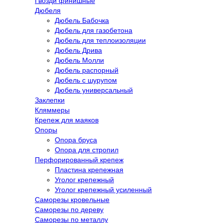
Гвозди финишные
Дюбеля
Дюбель Бабочка
Дюбель для газобетона
Дюбель для теплоизоляции
Дюбель Дрива
Дюбель Молли
Дюбель распорный
Дюбель с шурупом
Дюбель универсальный
Заклепки
Кляммеры
Крепеж для маяков
Опоры
Опора бруса
Опора для стропил
Перфорированный крепеж
Пластина крепежная
Уголог крепежный
Уголог крепежный усиленный
Саморезы кровельные
Саморезы по дереву
Саморезы по металлу