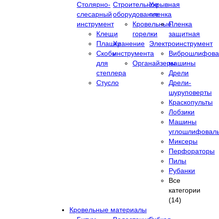
Столярно-
Строительное
Укрывная
слесарный
оборудование
пленка
инструмент
Кровельные
Пленка
Клещи
горелки
защитная
Плашки
Хранение
Электроинструмент
Скобы
инструмента
Виброшлифова
для
Органайзеры
машины
степлера
Дрели
Стусло
Дрели-
шуруповерты
Краскопульты
Лобзики
Машины
углошлифовал
Миксеры
Перфораторы
Пилы
Рубанки
Все
категории
(14)
Кровельные материалы