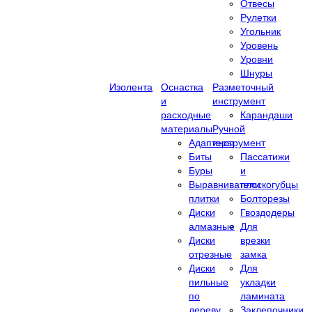
Отвесы
Рулетки
Угольник
Уровень
Уровни
Шнуры
Изолента
Оснастка
Разметочный
и
инструмент
расходные
Карандаши
материалы
Ручной
Адаптеры
инструмент
Биты
Пассатижи
Буры
и
Выравниватели
плоскогубцы
плитки
Болторезы
Диски
Гвоздодеры
алмазные
Для
Диски
врезки
отрезные
замка
Диски
Для
пильные
укладки
по
ламината
дереву
Заклепочники