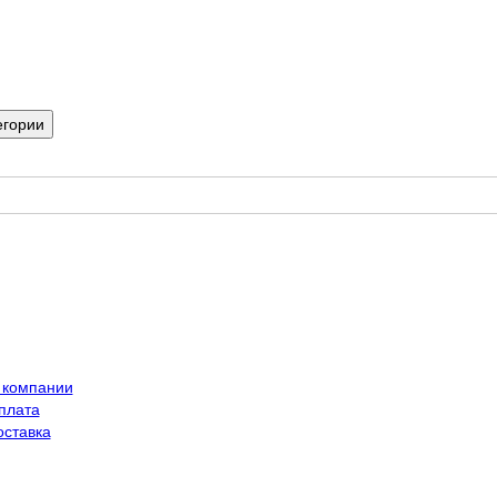
егории
 компании
плата
оставка