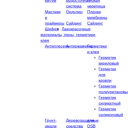
Битум
Водосточная
Гибкая
система
черепица
Мастики
Ондулин
Пленки
и
мембраны
праймеры
Сайдинг
Сайдинг
Шифер
Лакокрасочные
материалы, пены, герметики,
клея
Антиплесень
Антиржавчина
Герметики
и клея
Герметик
акриловый
Герметик
для
кровли
Герметик
полиуретановы
Герметик
силикатный
Герметик
силиконовый
Грунт-
Деревозащитные
для
эмали
средства
OSB