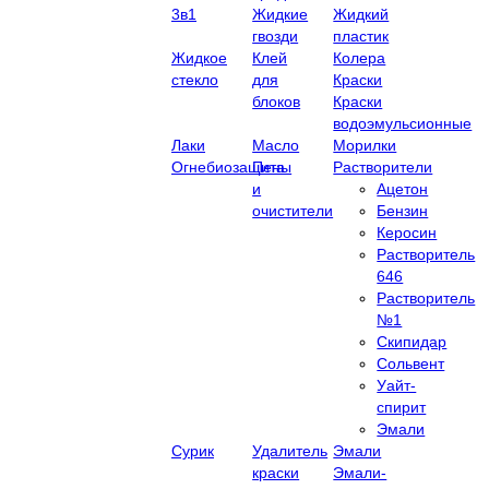
3в1
Жидкие
Жидкий
гвозди
пластик
Жидкое
Клей
Колера
стекло
для
Краски
блоков
Краски
водоэмульсионные
Лаки
Масло
Морилки
Огнебиозащита
Пены
Растворители
и
Ацетон
очистители
Бензин
Керосин
Растворитель
646
Растворитель
№1
Скипидар
Сольвент
Уайт-
спирит
Эмали
Сурик
Удалитель
Эмали
краски
Эмали-