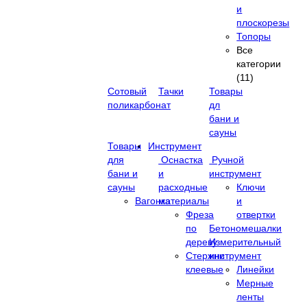
и
плоскорезы
Топоры
Все
категории
(11)
Сотовый
Тачки
Товары
поликарбонат
дл
бани и
сауны
Товары
Инструмент
для
Оснастка
Ручной
бани и
и
инструмент
сауны
расходные
Ключи
Вагонка
материалы
и
Фреза
отвертки
по
Бетономешалки
дереву
Измерительный
Стержни
инструмент
клеевые
Линейки
Мерные
ленты