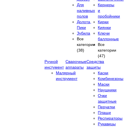
Для
Кернеры
наливных
и
полов
пробойники
Долота,
Кирки
Пики
Киянки
Зубила
Ключи
Все
баллонные
категории
Все
(38)
категории
(47)
Ручной
Сварочные
Средства
инстумент
аппараты
защиты
Малярный
Каски
инструмент
Комбинезоны
Маски
Наушники
Очки
защитные
Перчатки
Плащи
Респираторы
Рукавицы