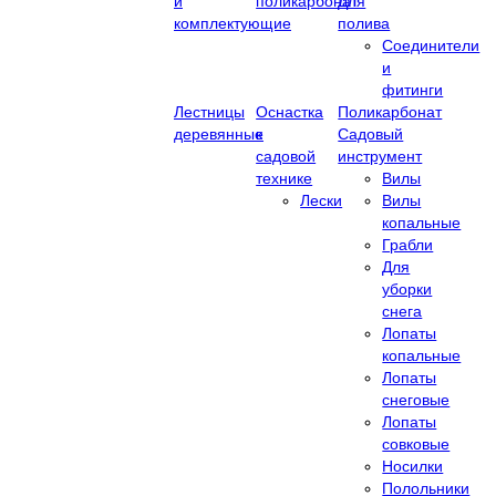
и
поликарбонат
Для
комплектующие
полива
Соединители
и
фитинги
Лестницы
Оснастка
Поликарбонат
деревянные
к
Садовый
садовой
инструмент
технике
Вилы
Лески
Вилы
копальные
Грабли
Для
уборки
снега
Лопаты
копальные
Лопаты
снеговые
Лопаты
совковые
Носилки
Полольники