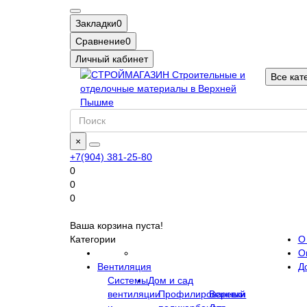
Закладки
0
Сравнение
0
Личный кабинет
Все кат
×
+7(904) 381-25-80
0
0
0
Ваша корзина пуста!
Категории
О
О
Вентиляция
Д
Системы
Дом и сад
вентиляции
Профилированный
Веревки