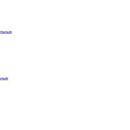
льные
ьные