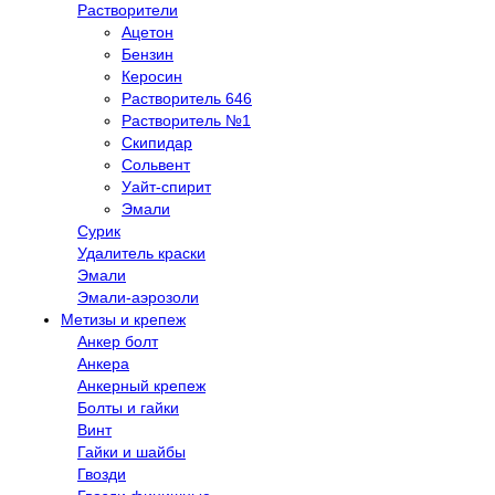
Растворители
Ацетон
Бензин
Керосин
Растворитель 646
Растворитель №1
Скипидар
Сольвент
Уайт-спирит
Эмали
Сурик
Удалитель краски
Эмали
Эмали-аэрозоли
Метизы и крепеж
Анкер болт
Анкера
Анкерный крепеж
Болты и гайки
Винт
Гайки и шайбы
Гвозди