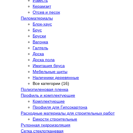
Известь
Керамзит
Отсев и песок
Пиломатериалы
Блок-хаус
Брус
Бруски
Вагонка
Галтель
Доска
Доска пола
Имитация бруса
Мебельные щиты
Наличники деревянные
Все категории (16)
Полиэтиленовая пленка
Профиль и комплектующие
Комплектующие
Профиля для Гипсокартона
Расходные материалы для строительных работ
Емкости строительные
Рулонная гидроизоляция
Сетка стеклотканевая