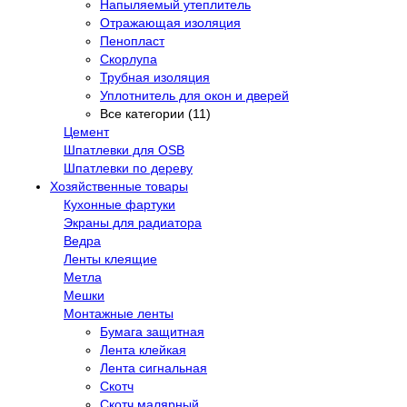
Напыляемый утеплитель
Отражающая изоляция
Пенопласт
Скорлупа
Трубная изоляция
Уплотнитель для окон и дверей
Все категории (11)
Цемент
Шпатлевки для OSB
Шпатлевки по дереву
Хозяйственные товары
Кухонные фартуки
Экраны для радиатора
Ведра
Ленты клеящие
Метла
Мешки
Монтажные ленты
Бумага защитная
Лента клейкая
Лента сигнальная
Скотч
Скотч малярный