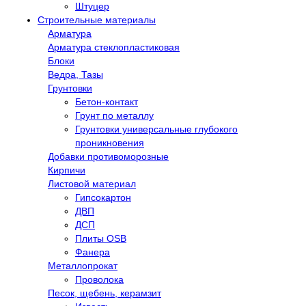
Штуцер
Строительные материалы
Арматура
Арматура стеклопластиковая
Блоки
Ведра, Тазы
Грунтовки
Бетон-контакт
Грунт по металлу
Грунтовки универсальные глубокого
проникновения
Добавки противоморозные
Кирпичи
Листовой материал
Гипсокартон
ДВП
ДСП
Плиты OSB
Фанера
Металлопрокат
Проволока
Песок, щебень, керамзит