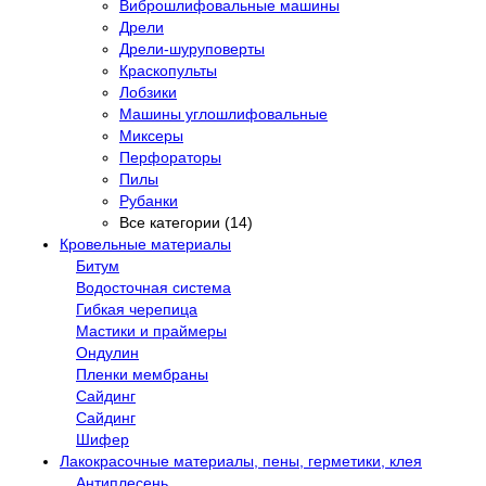
Виброшлифовальные машины
Дрели
Дрели-шуруповерты
Краскопульты
Лобзики
Машины углошлифовальные
Миксеры
Перфораторы
Пилы
Рубанки
Все категории (14)
Кровельные материалы
Битум
Водосточная система
Гибкая черепица
Мастики и праймеры
Ондулин
Пленки мембраны
Сайдинг
Сайдинг
Шифер
Лакокрасочные материалы, пены, герметики, клея
Антиплесень