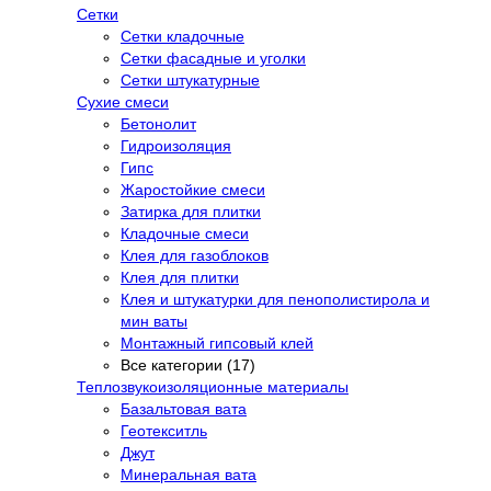
Сетки
Сетки кладочные
Сетки фасадные и уголки
Сетки штукатурные
Сухие смеси
Бетонолит
Гидроизоляция
Гипс
Жаростойкие смеси
Затирка для плитки
Кладочные смеси
Клея для газоблоков
Клея для плитки
Клея и штукатурки для пенополистирола и
мин ваты
Монтажный гипсовый клей
Все категории (17)
Теплозвукоизоляционные материалы
Базальтовая вата
Геотекситль
Джут
Минеральная вата