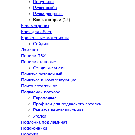
Проушины
Ручка-скоба
Ручки дверные
Все категории (12)
Керамогранит
Клея для обоев
Кровельные материалы
Сайдинг
Ламинат
Панели ПВХ
Панели стеновые
Сэндвич-панели
Плинтус потолочный
Плинтуса и комплектующие
Плита потолочная
Подвесной потолок
Европодвес
Профили для подвесного потолка
Решетка вентиляционная
Уголки
Подложка под ламинат
Подоконники
Порожки