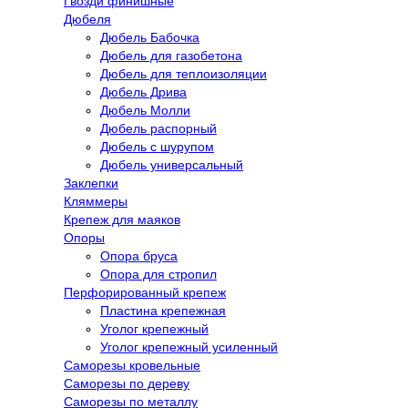
Гвозди финишные
Дюбеля
Дюбель Бабочка
Дюбель для газобетона
Дюбель для теплоизоляции
Дюбель Дрива
Дюбель Молли
Дюбель распорный
Дюбель с шурупом
Дюбель универсальный
Заклепки
Кляммеры
Крепеж для маяков
Опоры
Опора бруса
Опора для стропил
Перфорированный крепеж
Пластина крепежная
Уголог крепежный
Уголог крепежный усиленный
Саморезы кровельные
Саморезы по дереву
Саморезы по металлу