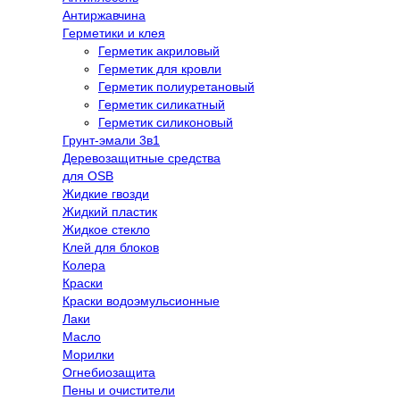
Антиржавчина
Герметики и клея
Герметик акриловый
Герметик для кровли
Герметик полиуретановый
Герметик силикатный
Герметик силиконовый
Грунт-эмали 3в1
Деревозащитные средства
для OSB
Жидкие гвозди
Жидкий пластик
Жидкое стекло
Клей для блоков
Колера
Краски
Краски водоэмульсионные
Лаки
Масло
Морилки
Огнебиозащита
Пены и очистители