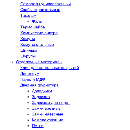
Саморезы унивресальный
Скобы строительные
Такелаж
Фалы
Термошайба
Химические анкера
Хомуты
Хомуты стальные
Шпильки
Шурупы
Отделочные материалы
Клея для напольных покрытий
Линолеум
Панели МДФ
Дверная фурнитура
Доводчики
Задвижка
Задвижки для ворот
Замки врезные
Замки навесные
Комплектующие
Петли