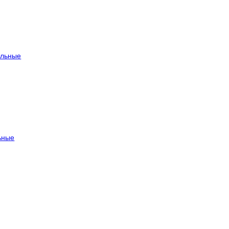
льные
ьные