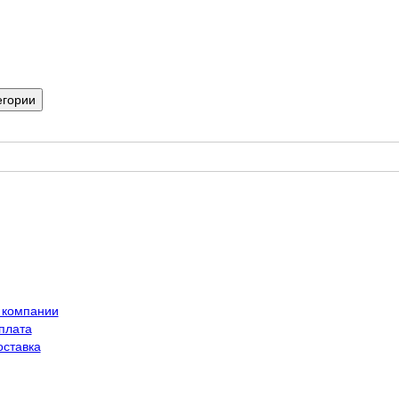
егории
 компании
плата
оставка