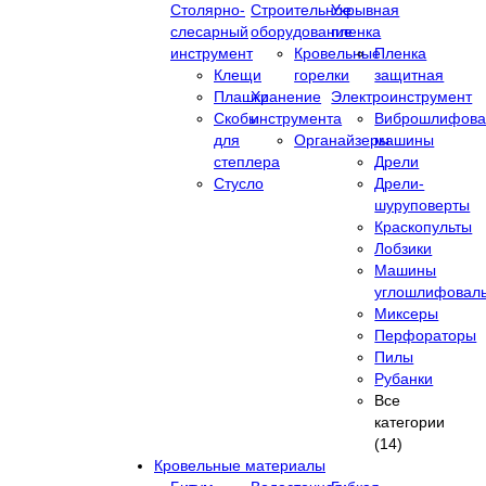
Столярно-
Строительное
Укрывная
слесарный
оборудование
пленка
инструмент
Кровельные
Пленка
Клещи
горелки
защитная
Плашки
Хранение
Электроинструмент
Скобы
инструмента
Виброшлифова
для
Органайзеры
машины
степлера
Дрели
Стусло
Дрели-
шуруповерты
Краскопульты
Лобзики
Машины
углошлифовал
Миксеры
Перфораторы
Пилы
Рубанки
Все
категории
(14)
Кровельные материалы