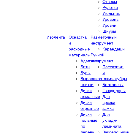
Отвесы
Рулетки
Угольник
Уровень
Уровни
Шнуры
Изолента
Оснастка
Разметочный
и
инструмент
расходные
Карандаши
материалы
Ручной
Адаптеры
инструмент
Биты
Пассатижи
Буры
и
Выравниватели
плоскогубцы
плитки
Болторезы
Диски
Гвоздодеры
алмазные
Для
Диски
врезки
отрезные
замка
Диски
Для
пильные
укладки
по
ламината
дереву
Заклепочники