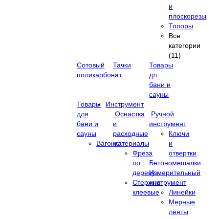
и
плоскорезы
Топоры
Все
категории
(11)
Сотовый
Тачки
Товары
поликарбонат
дл
бани и
сауны
Товары
Инструмент
для
Оснастка
Ручной
бани и
и
инструмент
сауны
расходные
Ключи
Вагонка
материалы
и
Фреза
отвертки
по
Бетономешалки
дереву
Измерительный
Стержни
инструмент
клеевые
Линейки
Мерные
ленты