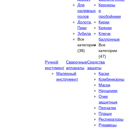
Для
Кернеры
наливных
и
полов
пробойники
Долота,
Кирки
Пики
Киянки
Зубила
Ключи
Все
баллонные
категории
Все
(38)
категории
(47)
Ручной
Сварочные
Средства
инстумент
аппараты
защиты
Малярный
Каски
инструмент
Комбинезоны
Маски
Наушники
Очки
защитные
Перчатки
Плащи
Респираторы
Рукавицы