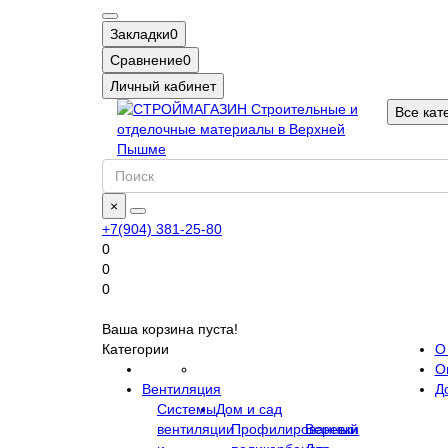
Закладки
0
Сравнение
0
Личный кабинет
Все кат
×
+7(904) 381-25-80
0
0
0
Ваша корзина пуста!
Категории
О
О
Вентиляция
Д
Системы
Дом и сад
вентиляции
Профилированный
Веревки