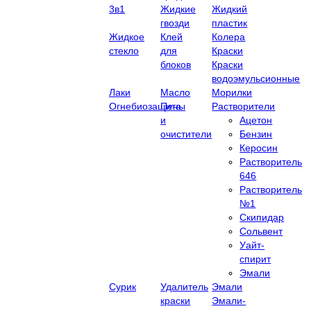
3в1
Жидкие
Жидкий
гвозди
пластик
Жидкое
Клей
Колера
стекло
для
Краски
блоков
Краски
водоэмульсионные
Лаки
Масло
Морилки
Огнебиозащита
Пены
Растворители
и
Ацетон
очистители
Бензин
Керосин
Растворитель
646
Растворитель
№1
Скипидар
Сольвент
Уайт-
спирит
Эмали
Сурик
Удалитель
Эмали
краски
Эмали-