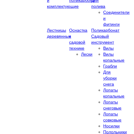
и
поликарбонат
Для
комплектующие
полива
Соединители
и
фитинги
Лестницы
Оснастка
Поликарбонат
деревянные
к
Садовый
садовой
инструмент
технике
Вилы
Лески
Вилы
копальные
Грабли
Для
уборки
снега
Лопаты
копальные
Лопаты
снеговые
Лопаты
совковые
Носилки
Полольники