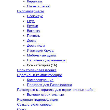
Керамзит
Отсев и песок
Пиломатериалы
Блок-хаус
Брус
Бруски
Вагонка
Галтель
Доска
Доска пола
Имитация бруса
Мебельные щиты
Наличники деревянные
Все категории (16)
Полиэтиленовая пленка
Профиль и комплектующие
Комплектующие
Профиля для Гипсокартона
Расходные материалы для строительных работ
Емкости строительные
Рулонная гидроизоляция
Сетка стеклотканевая
Сетки