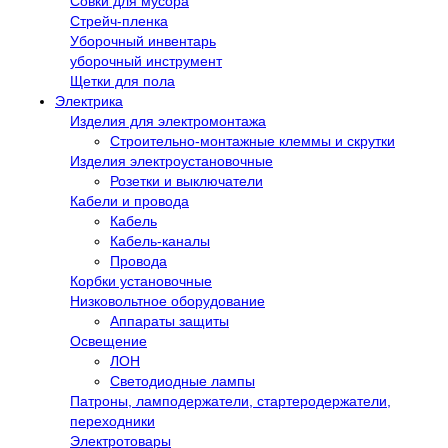
Совки для мусора
Стрейч-пленка
Уборочный инвентарь
уборочный инструмент
Щетки для пола
Электрика
Изделия для электромонтажа
Строительно-монтажные клеммы и скрутки
Изделия электроустановочные
Розетки и выключатели
Кабели и провода
Кабель
Кабель-каналы
Провода
Корбки установочные
Низковольтное оборудование
Аппараты защиты
Освещение
ЛОН
Светодиодные лампы
Патроны, ламподержатели, стартеродержатели,
переходники
Электротовары