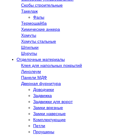
Скобы строительные
Такелаж
Фалы
Термошайба
Химические анкера
Хомуты
Хомуты стальные
Шпильки
Шурупы
Отделочные материалы
Клея для напольных покрытий
Линолеум
Панели МДФ
Дверная фурнитура
Доводчики
Задвижка
Задвижки для ворот
Замки врезные
Замки навесные
Комплектующие
Петли
Проушины