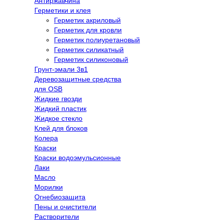
Антиржавчина
Герметики и клея
Герметик акриловый
Герметик для кровли
Герметик полиуретановый
Герметик силикатный
Герметик силиконовый
Грунт-эмали 3в1
Деревозащитные средства
для OSB
Жидкие гвозди
Жидкий пластик
Жидкое стекло
Клей для блоков
Колера
Краски
Краски водоэмульсионные
Лаки
Масло
Морилки
Огнебиозащита
Пены и очистители
Растворители