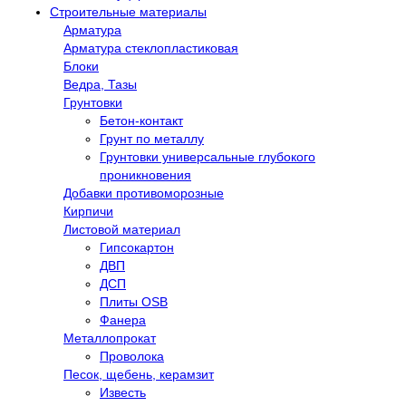
Строительные материалы
Арматура
Арматура стеклопластиковая
Блоки
Ведра, Тазы
Грунтовки
Бетон-контакт
Грунт по металлу
Грунтовки универсальные глубокого
проникновения
Добавки противоморозные
Кирпичи
Листовой материал
Гипсокартон
ДВП
ДСП
Плиты OSB
Фанера
Металлопрокат
Проволока
Песок, щебень, керамзит
Известь