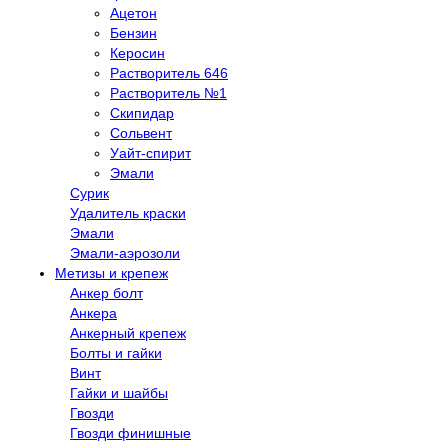
Ацетон
Бензин
Керосин
Растворитель 646
Растворитель №1
Скипидар
Сольвент
Уайт-спирит
Эмали
Сурик
Удалитель краски
Эмали
Эмали-аэрозоли
Метизы и крепеж
Анкер болт
Анкера
Анкерный крепеж
Болты и гайки
Винт
Гайки и шайбы
Гвозди
Гвозди финишные