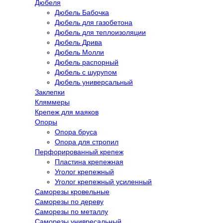
Дюбеля
Дюбель Бабочка
Дюбель для газобетона
Дюбель для теплоизоляции
Дюбель Дрива
Дюбель Молли
Дюбель распорный
Дюбель с шурупом
Дюбель универсальный
Заклепки
Кляммеры
Крепеж для маяков
Опоры
Опора бруса
Опора для стропил
Перфорированный крепеж
Пластина крепежная
Уголог крепежный
Уголог крепежный усиленный
Саморезы кровельные
Саморезы по дереву
Саморезы по металлу
Саморезы унивресальный