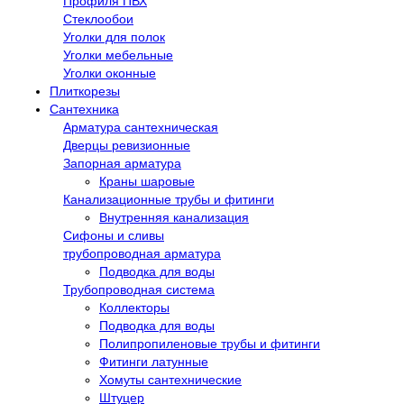
Профиля ПВХ
Стеклообои
Уголки для полок
Уголки мебельные
Уголки оконные
Плиткорезы
Сантехника
Арматура сантехническая
Дверцы ревизионные
Запорная арматура
Краны шаровые
Канализационные трубы и фитинги
Внутренняя канализация
Сифоны и сливы
трубопроводная арматура
Подводка для воды
Трубопроводная система
Коллекторы
Подводка для воды
Полипропиленовые трубы и фитинги
Фитинги латунные
Хомуты сантехнические
Штуцер