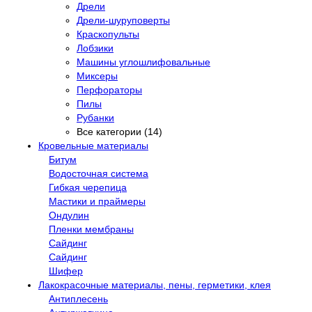
Дрели
Дрели-шуруповерты
Краскопульты
Лобзики
Машины углошлифовальные
Миксеры
Перфораторы
Пилы
Рубанки
Все категории (14)
Кровельные материалы
Битум
Водосточная система
Гибкая черепица
Мастики и праймеры
Ондулин
Пленки мембраны
Сайдинг
Сайдинг
Шифер
Лакокрасочные материалы, пены, герметики, клея
Антиплесень