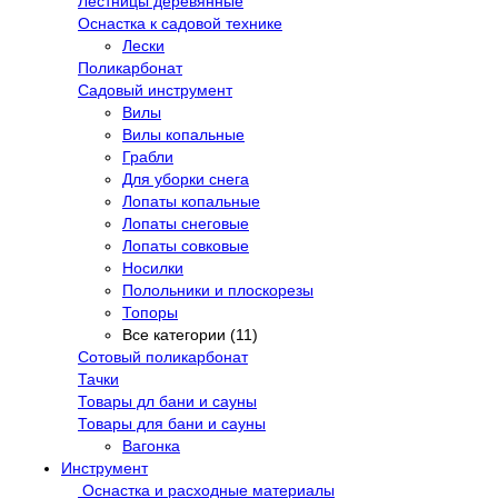
Лестницы деревянные
Оснастка к садовой технике
Лески
Поликарбонат
Садовый инструмент
Вилы
Вилы копальные
Грабли
Для уборки снега
Лопаты копальные
Лопаты снеговые
Лопаты совковые
Носилки
Полольники и плоскорезы
Топоры
Все категории (11)
Сотовый поликарбонат
Тачки
Товары дл бани и сауны
Товары для бани и сауны
Вагонка
Инструмент
Оснастка и расходные материалы