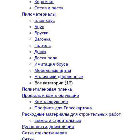
Керамзит
Отсев и песок
Пиломатериалы
Блок-хаус
Брус
Бруски
Вагонка
Галтель
Доска
Доска пола
Имитация бруса
Мебельные щиты
Наличники деревянные
Все категории (16)
Полиэтиленовая пленка
Профиль и комплектующие
Комплектующие
Профиля для Гипсокартона
Расходные материалы для строительных работ
Емкости строительные
Рулонная гидроизоляция
Сетка стеклотканевая
Сетки