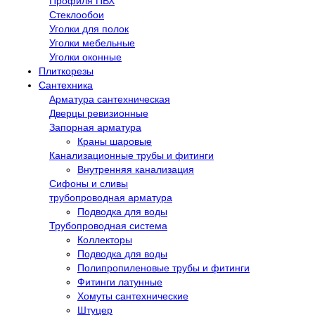
Профиля ПВХ
Стеклообои
Уголки для полок
Уголки мебельные
Уголки оконные
Плиткорезы
Сантехника
Арматура сантехническая
Дверцы ревизионные
Запорная арматура
Краны шаровые
Канализационные трубы и фитинги
Внутренняя канализация
Сифоны и сливы
трубопроводная арматура
Подводка для воды
Трубопроводная система
Коллекторы
Подводка для воды
Полипропиленовые трубы и фитинги
Фитинги латунные
Хомуты сантехнические
Штуцер