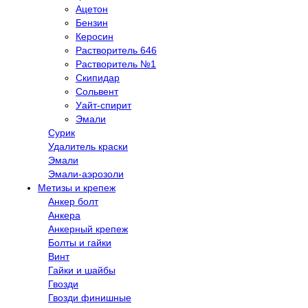
Ацетон
Бензин
Керосин
Растворитель 646
Растворитель №1
Скипидар
Сольвент
Уайт-спирит
Эмали
Сурик
Удалитель краски
Эмали
Эмали-аэрозоли
Метизы и крепеж
Анкер болт
Анкера
Анкерный крепеж
Болты и гайки
Винт
Гайки и шайбы
Гвозди
Гвозди финишные