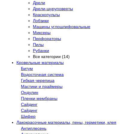
Дрели
Дрели-шуруповерты
Краскопульты
Лобзики
Машины углошлифовальные
Миксеры
Перфораторы
Пилы
Рубанки
Все категории (14)
Кровельные материалы
Битум
Водосточная система
Гибкая черепица
Мастики и праймеры
Ондулин
Пленки мембраны
Сайдинг
Сайдинг
Шифер
Лакокрасочные материалы, пены, герметики, клея
Антиплесень