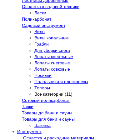
Лестницы деревянные
Оснастка к садовой технике
Лески
Поликарбонат
Садовый инструмент
Вилы
Вилы копальные
Грабли
Для уборки снега
Лопаты копальные
Лопаты снеговые
Лопаты совковые
Носилки
Полольники и плоскорезы
Топоры
Все категории (11)
Сотовый поликарбонат
Тачки
Товары дл бани и сауны
Товары для бани и сауны
Вагонка
Инструмент
Оснастка и расходные материалы