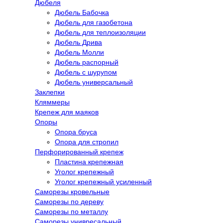
Дюбеля
Дюбель Бабочка
Дюбель для газобетона
Дюбель для теплоизоляции
Дюбель Дрива
Дюбель Молли
Дюбель распорный
Дюбель с шурупом
Дюбель универсальный
Заклепки
Кляммеры
Крепеж для маяков
Опоры
Опора бруса
Опора для стропил
Перфорированный крепеж
Пластина крепежная
Уголог крепежный
Уголог крепежный усиленный
Саморезы кровельные
Саморезы по дереву
Саморезы по металлу
Саморезы унивресальный