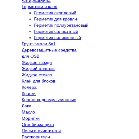
Антиржавчина
Герметики и клея
Герметик акриловый
Герметик для кровли
Герметик полиуретановый
Герметик силикатный
Герметик силиконовый
Грунт-эмали 3в1
Деревозащитные средства
для OSB
Жидкие гвозди
Жидкий пластик
Жидкое стекло
Клей для блоков
Колера
Краски
Краски водоэмульсионные
Лаки
Масло
Морилки
Огнебиозащита
Пены и очистители
Растворители