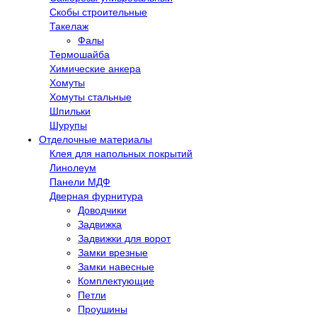
Скобы строительные
Такелаж
Фалы
Термошайба
Химические анкера
Хомуты
Хомуты стальные
Шпильки
Шурупы
Отделочные материалы
Клея для напольных покрытий
Линолеум
Панели МДФ
Дверная фурнитура
Доводчики
Задвижка
Задвижки для ворот
Замки врезные
Замки навесные
Комплектующие
Петли
Проушины