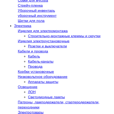
Совки для мусора
Стрейч-пленка
Уборочный инвентарь
уборочный инструмент
Щетки для пола
Электрика
Изделия для электромонтажа
Строительно-монтажные клеммы и скрутки
Изделия электроустановочные
Розетки и выключатели
Кабели и провода
Кабель
Кабель-каналы
Провода
Корбки установочные
Низковольтное оборудование
Аппараты защиты
Освещение
ЛОН
Светодиодные лампы
Патроны, ламподержатели, стартеродержатели,
переходники
Электротовары