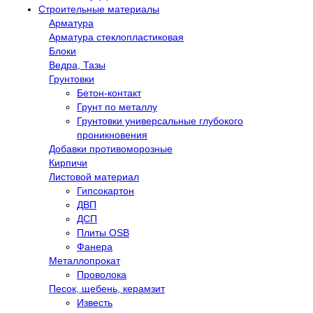
Строительные материалы
Арматура
Арматура стеклопластиковая
Блоки
Ведра, Тазы
Грунтовки
Бетон-контакт
Грунт по металлу
Грунтовки универсальные глубокого
проникновения
Добавки противоморозные
Кирпичи
Листовой материал
Гипсокартон
ДВП
ДСП
Плиты OSB
Фанера
Металлопрокат
Проволока
Песок, щебень, керамзит
Известь