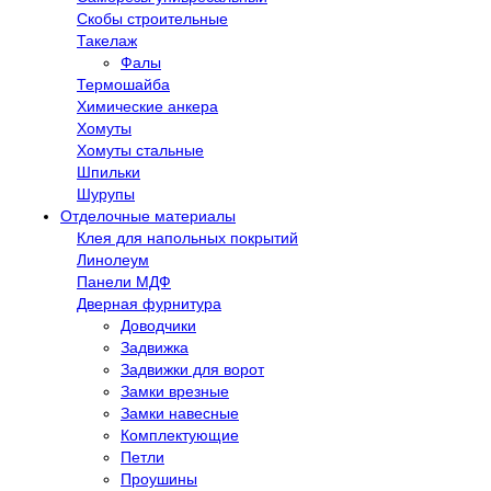
Скобы строительные
Такелаж
Фалы
Термошайба
Химические анкера
Хомуты
Хомуты стальные
Шпильки
Шурупы
Отделочные материалы
Клея для напольных покрытий
Линолеум
Панели МДФ
Дверная фурнитура
Доводчики
Задвижка
Задвижки для ворот
Замки врезные
Замки навесные
Комплектующие
Петли
Проушины