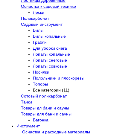
Лестницы деревянные
Оснастка к садовой технике
Лески
Поликарбонат
Садовый инструмент
Вилы
Вилы копальные
Грабли
Для уборки снега
Лопаты копальные
Лопаты снеговые
Лопаты совковые
Носилки
Полольники и плоскорезы
Топоры
Все категории (11)
Сотовый поликарбонат
Тачки
Товары дл бани и сауны
Товары для бани и сауны
Вагонка
Инструмент
Оснастка и расходные материалы