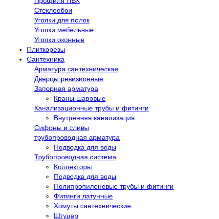
Профиля ПВХ
Стеклообои
Уголки для полок
Уголки мебельные
Уголки оконные
Плиткорезы
Сантехника
Арматура сантехническая
Дверцы ревизионные
Запорная арматура
Краны шаровые
Канализационные трубы и фитинги
Внутренняя канализация
Сифоны и сливы
трубопроводная арматура
Подводка для воды
Трубопроводная система
Коллекторы
Подводка для воды
Полипропиленовые трубы и фитинги
Фитинги латунные
Хомуты сантехнические
Штуцер