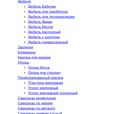
Дюбеля
Дюбель Бабочка
Дюбель для газобетона
Дюбель для теплоизоляции
Дюбель Дрива
Дюбель Молли
Дюбель распорный
Дюбель с шурупом
Дюбель универсальный
Заклепки
Кляммеры
Крепеж для маяков
Опоры
Опора бруса
Опора для стропил
Перфорированный крепеж
Пластина крепежная
Уголог крепежный
Уголог крепежный усиленный
Саморезы кровельные
Саморезы по дереву
Саморезы по металлу
Саморезы унивресальный