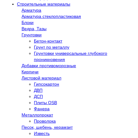
Строительные материалы
Арматура
Арматура стеклопластиковая
Блоки
Ведра, Тазы
Грунтовки
Бетон-контакт
Грунт по металлу
Грунтовки универсальные глубокого
проникновения
Добавки противоморозные
Кирпичи
Листовой материал
Гипсокартон
ДВП
ДСП
Плиты OSB
Фанера
Металлопрокат
Проволока
Песок, щебень, керамзит
Известь