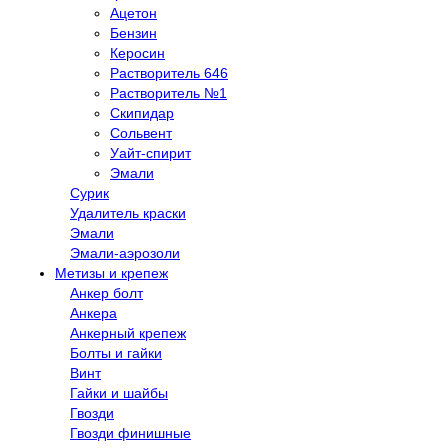
Ацетон
Бензин
Керосин
Растворитель 646
Растворитель №1
Скипидар
Сольвент
Уайт-спирит
Эмали
Сурик
Удалитель краски
Эмали
Эмали-аэрозоли
Метизы и крепеж
Анкер болт
Анкера
Анкерный крепеж
Болты и гайки
Винт
Гайки и шайбы
Гвозди
Гвозди финишные