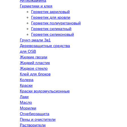
Антиржавчина
Герметики и клея
Герметик акриловый
Герметик для кровли
Герметик полиуретановый
Герметик силикатный
Герметик силиконовый
Грунт-эмали 3в1
Деревозащитные средства
для OSB
Жидкие гвозди
Жидкий пластик
Жидкое стекло
Клей для блоков
Колера
Краски
Краски водоэмульсионные
Лаки
Масло
Морилки
Огнебиозащита
Пены и очистители
Растворители