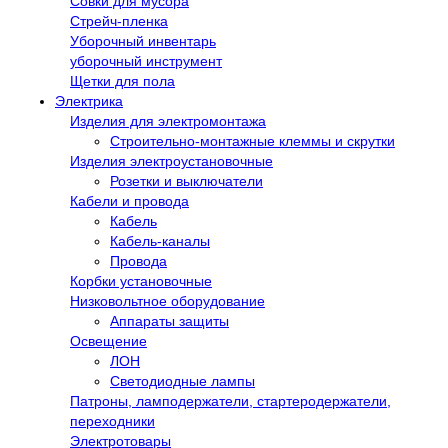
Совки для мусора
Стрейч-пленка
Уборочный инвентарь
уборочный инструмент
Щетки для пола
Электрика
Изделия для электромонтажа
Строительно-монтажные клеммы и скрутки
Изделия электроустановочные
Розетки и выключатели
Кабели и провода
Кабель
Кабель-каналы
Провода
Корбки установочные
Низковольтное оборудование
Аппараты защиты
Освещение
ЛОН
Светодиодные лампы
Патроны, ламподержатели, стартеродержатели,
переходники
Электротовары