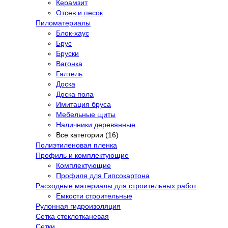
Керамзит
Отсев и песок
Пиломатериалы
Блок-хаус
Брус
Бруски
Вагонка
Галтель
Доска
Доска пола
Имитация бруса
Мебельные щиты
Наличники деревянные
Все категории (16)
Полиэтиленовая пленка
Профиль и комплектующие
Комплектующие
Профиля для Гипсокартона
Расходные материалы для строительных работ
Емкости строительные
Рулонная гидроизоляция
Сетка стеклотканевая
Сетки