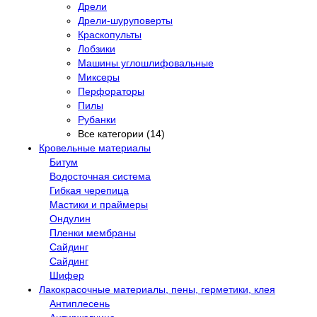
Дрели
Дрели-шуруповерты
Краскопульты
Лобзики
Машины углошлифовальные
Миксеры
Перфораторы
Пилы
Рубанки
Все категории (14)
Кровельные материалы
Битум
Водосточная система
Гибкая черепица
Мастики и праймеры
Ондулин
Пленки мембраны
Сайдинг
Сайдинг
Шифер
Лакокрасочные материалы, пены, герметики, клея
Антиплесень