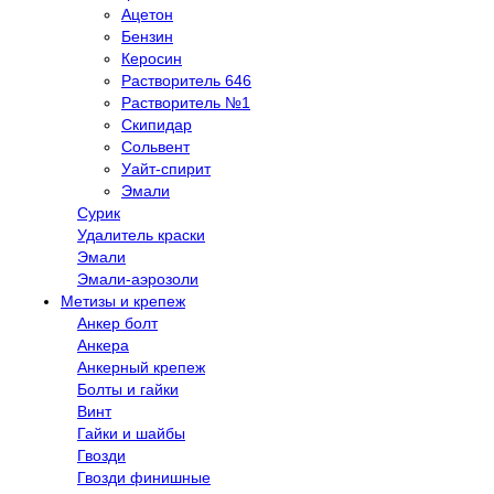
Ацетон
Бензин
Керосин
Растворитель 646
Растворитель №1
Скипидар
Сольвент
Уайт-спирит
Эмали
Сурик
Удалитель краски
Эмали
Эмали-аэрозоли
Метизы и крепеж
Анкер болт
Анкера
Анкерный крепеж
Болты и гайки
Винт
Гайки и шайбы
Гвозди
Гвозди финишные