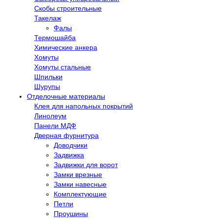
Скобы строительные
Такелаж
Фалы
Термошайба
Химические анкера
Хомуты
Хомуты стальные
Шпильки
Шурупы
Отделочные материалы
Клея для напольных покрытий
Линолеум
Панели МДФ
Дверная фурнитура
Доводчики
Задвижка
Задвижки для ворот
Замки врезные
Замки навесные
Комплектующие
Петли
Проушины