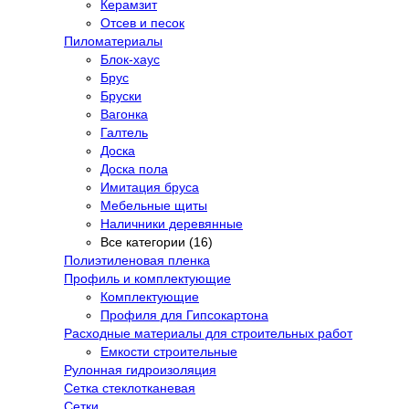
Керамзит
Отсев и песок
Пиломатериалы
Блок-хаус
Брус
Бруски
Вагонка
Галтель
Доска
Доска пола
Имитация бруса
Мебельные щиты
Наличники деревянные
Все категории (16)
Полиэтиленовая пленка
Профиль и комплектующие
Комплектующие
Профиля для Гипсокартона
Расходные материалы для строительных работ
Емкости строительные
Рулонная гидроизоляция
Сетка стеклотканевая
Сетки