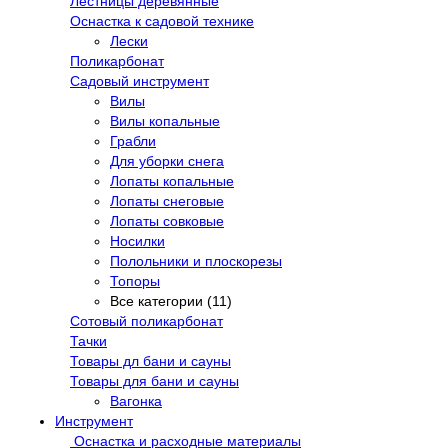
Лестницы деревянные
Оснастка к садовой технике
Лески
Поликарбонат
Садовый инструмент
Вилы
Вилы копальные
Грабли
Для уборки снега
Лопаты копальные
Лопаты снеговые
Лопаты совковые
Носилки
Полольники и плоскорезы
Топоры
Все категории (11)
Сотовый поликарбонат
Тачки
Товары дл бани и сауны
Товары для бани и сауны
Вагонка
Инструмент
Оснастка и расходные материалы