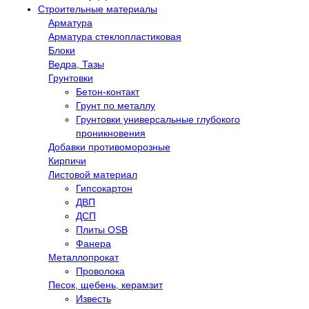
Строительные материалы
Арматура
Арматура стеклопластиковая
Блоки
Ведра, Тазы
Грунтовки
Бетон-контакт
Грунт по металлу
Грунтовки универсальные глубокого
проникновения
Добавки противоморозные
Кирпичи
Листовой материал
Гипсокартон
ДВП
ДСП
Плиты OSB
Фанера
Металлопрокат
Проволока
Песок, щебень, керамзит
Известь