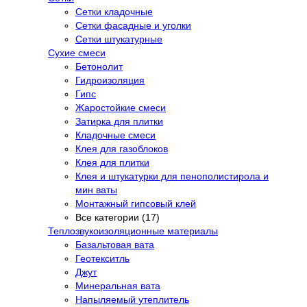
Сетки кладочные
Сетки фасадные и уголки
Сетки штукатурные
Сухие смеси
Бетонолит
Гидроизоляция
Гипс
Жаростойкие смеси
Затирка для плитки
Кладочные смеси
Клея для газоблоков
Клея для плитки
Клея и штукатурки для пенополистирола и
мин ваты
Монтажный гипсовый клей
Все категории (17)
Теплозвукоизоляционные материалы
Базальтовая вата
Геотекситль
Джут
Минеральная вата
Напыляемый утеплитель