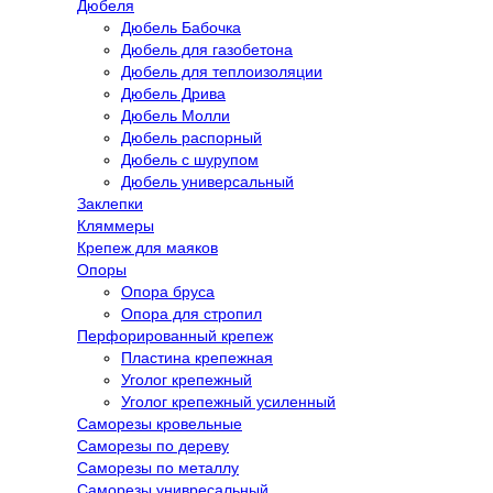
Дюбеля
Дюбель Бабочка
Дюбель для газобетона
Дюбель для теплоизоляции
Дюбель Дрива
Дюбель Молли
Дюбель распорный
Дюбель с шурупом
Дюбель универсальный
Заклепки
Кляммеры
Крепеж для маяков
Опоры
Опора бруса
Опора для стропил
Перфорированный крепеж
Пластина крепежная
Уголог крепежный
Уголог крепежный усиленный
Саморезы кровельные
Саморезы по дереву
Саморезы по металлу
Саморезы унивресальный