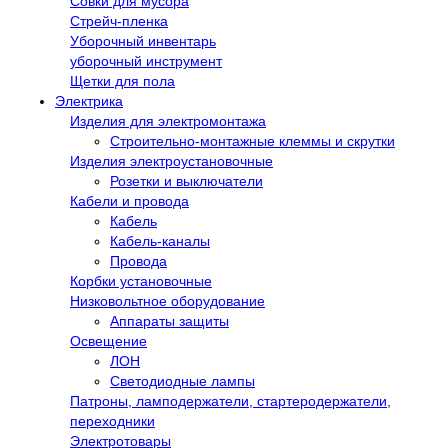
Совки для мусора
Стрейч-пленка
Уборочный инвентарь
уборочный инструмент
Щетки для пола
Электрика
Изделия для электромонтажа
Строительно-монтажные клеммы и скрутки
Изделия электроустановочные
Розетки и выключатели
Кабели и провода
Кабель
Кабель-каналы
Провода
Корбки установочные
Низковольтное оборудование
Аппараты защиты
Освещение
ЛОН
Светодиодные лампы
Патроны, ламподержатели, стартеродержатели,
переходники
Электротовары