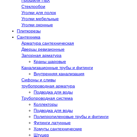
Профиля ПВХ
Стеклообои
Уголки для полок
Уголки мебельные
Уголки оконные
Плиткорезы
Сантехника
Арматура сантехническая
Дверцы ревизионные
Запорная арматура
Краны шаровые
Канализационные трубы и фитинги
Внутренняя канализация
Сифоны и сливы
трубопроводная арматура
Подводка для воды
Трубопроводная система
Коллекторы
Подводка для воды
Полипропиленовые трубы и фитинги
Фитинги латунные
Хомуты сантехнические
Штуцер