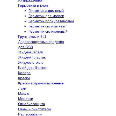
Антиржавчина
Герметики и клея
Герметик акриловый
Герметик для кровли
Герметик полиуретановый
Герметик силикатный
Герметик силиконовый
Грунт-эмали 3в1
Деревозащитные средства
для OSB
Жидкие гвозди
Жидкий пластик
Жидкое стекло
Клей для блоков
Колера
Краски
Краски водоэмульсионные
Лаки
Масло
Морилки
Огнебиозащита
Пены и очистители
Растворители