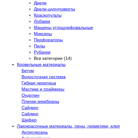
Дрели
Дрели-шуруповерты
Краскопульты
Лобзики
Машины углошлифовальные
Миксеры
Перфораторы
Пилы
Рубанки
Все категории (14)
Кровельные материалы
Битум
Водосточная система
Гибкая черепица
Мастики и праймеры
Ондулин
Пленки мембраны
Сайдинг
Сайдинг
Шифер
Лакокрасочные материалы, пены, герметики, клея
Антиплесень