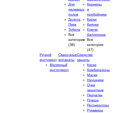
Для
Кернеры
наливных
и
полов
пробойники
Долота,
Кирки
Пики
Киянки
Зубила
Ключи
Все
баллонные
категории
Все
(38)
категории
(47)
Ручной
Сварочные
Средства
инстумент
аппараты
защиты
Малярный
Каски
инструмент
Комбинезоны
Маски
Наушники
Очки
защитные
Перчатки
Плащи
Респираторы
Рукавицы