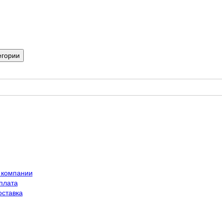
егории
 компании
плата
оставка