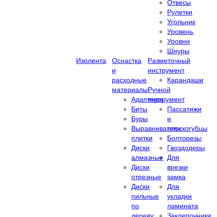
Отвесы
Рулетки
Угольник
Уровень
Уровни
Шнуры
Изолента
Оснастка
Разметочный
и
инструмент
расходные
Карандаши
материалы
Ручной
Адаптеры
инструмент
Биты
Пассатижи
Буры
и
Выравниватели
плоскогубцы
плитки
Болторезы
Диски
Гвоздодеры
алмазные
Для
Диски
врезки
отрезные
замка
Диски
Для
пильные
укладки
по
ламината
дереву
Заклепочники