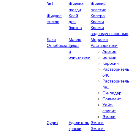
3в1
Жидкие
Жидкий
гвозди
пластик
Жидкое
Клей
Колера
стекло
для
Краски
блоков
Краски
водоэмульсионные
Лаки
Масло
Морилки
Огнебиозащита
Пены
Растворители
и
Ацетон
очистители
Бензин
Керосин
Растворитель
646
Растворитель
№1
Скипидар
Сольвент
Уайт-
спирит
Эмали
Сурик
Удалитель
Эмали
краски
Эмали-