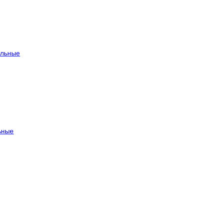
льные
ьные