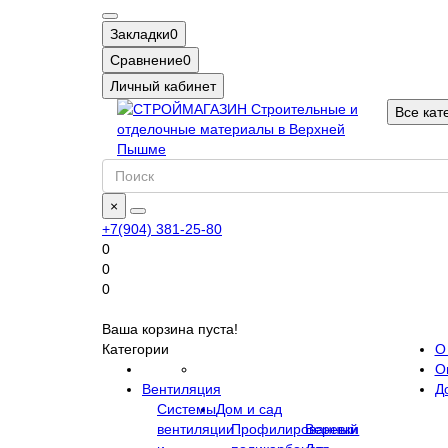
Закладки
0
Сравнение
0
Личный кабинет
Все кат
×
+7(904) 381-25-80
0
0
0
Ваша корзина пуста!
Категории
О
О
Вентиляция
Д
Системы
Дом и сад
вентиляции
Профилированный
Веревки