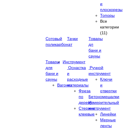
и
плоскорезы
Топоры
Все
категории
(11)
Сотовый
Тачки
Товары
поликарбонат
дл
бани и
сауны
Товары
Инструмент
для
Оснастка
Ручной
бани и
и
инструмент
сауны
расходные
Ключи
Вагонка
материалы
и
Фреза
отвертки
по
Бетономешалки
дереву
Измерительный
Стержни
инструмент
клеевые
Линейки
Мерные
ленты