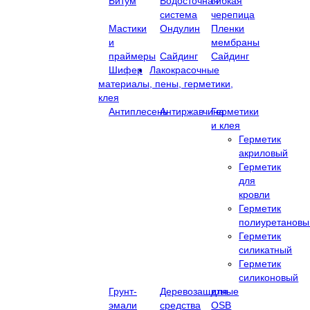
Битум
Водосточная
Гибкая
система
черепица
Мастики
Ондулин
Пленки
и
мембраны
праймеры
Сайдинг
Сайдинг
Шифер
Лакокрасочные
материалы, пены, герметики,
клея
Антиплесень
Антиржавчина
Герметики
и клея
Герметик
акриловый
Герметик
для
кровли
Герметик
полиуретановы
Герметик
силикатный
Герметик
силиконовый
Грунт-
Деревозащитные
для
эмали
средства
OSB