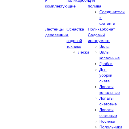
и
поликарбонат
Для
комплектующие
полива
Соединители
и
фитинги
Лестницы
Оснастка
Поликарбонат
деревянные
к
Садовый
садовой
инструмент
технике
Вилы
Лески
Вилы
копальные
Грабли
Для
уборки
снега
Лопаты
копальные
Лопаты
снеговые
Лопаты
совковые
Носилки
Полольники