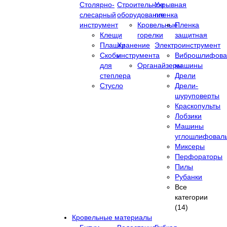
Столярно-
Строительное
Укрывная
слесарный
оборудование
пленка
инструмент
Кровельные
Пленка
Клещи
горелки
защитная
Плашки
Хранение
Электроинструмент
Скобы
инструмента
Виброшлифова
для
Органайзеры
машины
степлера
Дрели
Стусло
Дрели-
шуруповерты
Краскопульты
Лобзики
Машины
углошлифовал
Миксеры
Перфораторы
Пилы
Рубанки
Все
категории
(14)
Кровельные материалы