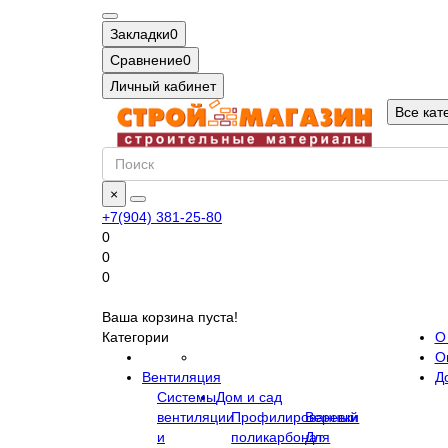
Закладки
0
Сравнение
0
Личный кабинет
Все кат
×
+7(904) 381-25-80
0
0
0
Ваша корзина пуста!
Категории
О
О
Вентиляция
Д
Системы
Дом и сад
вентиляции
Профилированный
Веревки
и
поликарбонат
Для