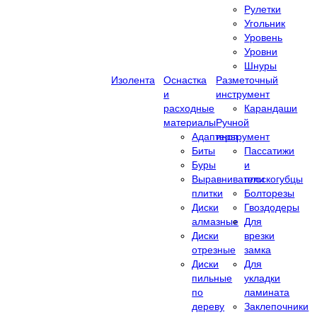
Рулетки
Угольник
Уровень
Уровни
Шнуры
Изолента
Оснастка
Разметочный
и
инструмент
расходные
Карандаши
материалы
Ручной
Адаптеры
инструмент
Биты
Пассатижи
Буры
и
Выравниватели
плоскогубцы
плитки
Болторезы
Диски
Гвоздодеры
алмазные
Для
Диски
врезки
отрезные
замка
Диски
Для
пильные
укладки
по
ламината
дереву
Заклепочники