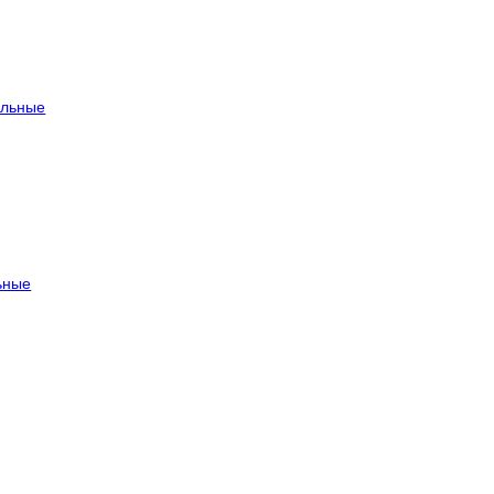
льные
ьные