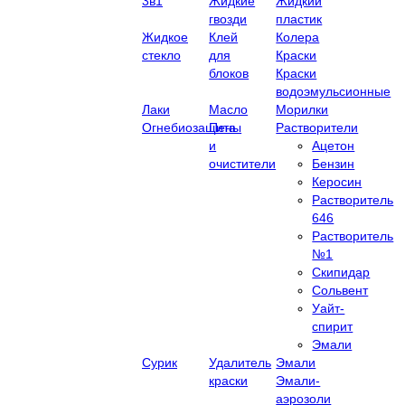
3в1
Жидкие
Жидкий
гвозди
пластик
Жидкое
Клей
Колера
стекло
для
Краски
блоков
Краски
водоэмульсионные
Лаки
Масло
Морилки
Огнебиозащита
Пены
Растворители
и
Ацетон
очистители
Бензин
Керосин
Растворитель
646
Растворитель
№1
Скипидар
Сольвент
Уайт-
спирит
Эмали
Сурик
Удалитель
Эмали
краски
Эмали-
аэрозоли