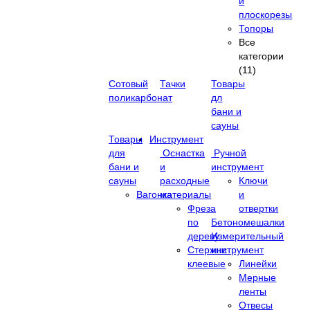
и
плоскорезы
Топоры
Все
категории
(11)
Сотовый
Тачки
Товары
поликарбонат
дл
бани и
сауны
Товары
Инструмент
для
Оснастка
Ручной
бани и
и
инструмент
сауны
расходные
Ключи
Вагонка
материалы
и
Фреза
отвертки
по
Бетономешалки
дереву
Измерительный
Стержни
инструмент
клеевые
Линейки
Мерные
ленты
Отвесы