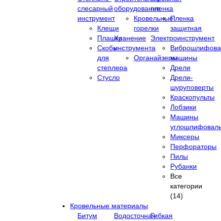
слесарный
оборудование
пленка
инструмент
Кровельные
Пленка
Клещи
горелки
защитная
Плашки
Хранение
Электроинструмент
Скобы
инструмента
Виброшлифова
для
Органайзеры
машины
степлера
Дрели
Стусло
Дрели-
шуруповерты
Краскопульты
Лобзики
Машины
углошлифовал
Миксеры
Перфораторы
Пилы
Рубанки
Все
категории
(14)
Кровельные материалы
Битум
Водосточная
Гибкая