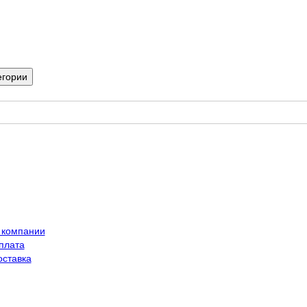
егории
 компании
плата
оставка