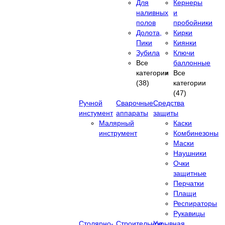
Для
Кернеры
наливных
и
полов
пробойники
Долота,
Кирки
Пики
Киянки
Зубила
Ключи
Все
баллонные
категории
Все
(38)
категории
(47)
Ручной
Сварочные
Средства
инстумент
аппараты
защиты
Малярный
Каски
инструмент
Комбинезоны
Маски
Наушники
Очки
защитные
Перчатки
Плащи
Респираторы
Рукавицы
Столярно-
Строительное
Укрывная