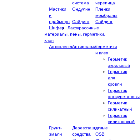
система
черепица
Мастики
Ондулин
Пленки
и
мембраны
праймеры
Сайдинг
Сайдинг
Шифер
Лакокрасочные
материалы, пены, герметики,
клея
Антиплесень
Антиржавчина
Герметики
и клея
Герметик
акриловый
Герметик
для
кровли
Герметик
полиуретановы
Герметик
силикатный
Герметик
силиконовый
Грунт-
Деревозащитные
для
эмали
средства
OSB