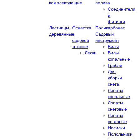
комплектующие
полива
Соединители
и
фитинги
Лестницы
Оснастка
Поликарбонат
деревянные
к
Садовый
садовой
инструмент
технике
Вилы
Лески
Вилы
копальные
Грабли
Для
уборки
снега
Лопаты
копальные
Лопаты
снеговые
Лопаты
совковые
Носилки
Полольники