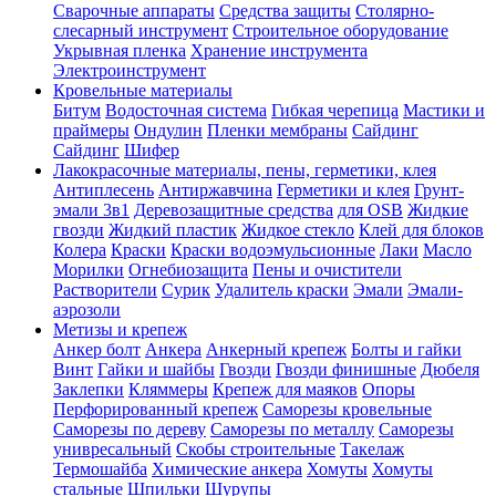
Сварочные аппараты
Средства защиты
Столярно-
слесарный инструмент
Строительное оборудование
Укрывная пленка
Хранение инструмента
Электроинструмент
Кровельные материалы
Битум
Водосточная система
Гибкая черепица
Мастики и
праймеры
Ондулин
Пленки мембраны
Сайдинг
Сайдинг
Шифер
Лакокрасочные материалы, пены, герметики, клея
Антиплесень
Антиржавчина
Герметики и клея
Грунт-
эмали 3в1
Деревозащитные средства
для OSB
Жидкие
гвозди
Жидкий пластик
Жидкое стекло
Клей для блоков
Колера
Краски
Краски водоэмульсионные
Лаки
Масло
Морилки
Огнебиозащита
Пены и очистители
Растворители
Сурик
Удалитель краски
Эмали
Эмали-
аэрозоли
Метизы и крепеж
Анкер болт
Анкера
Анкерный крепеж
Болты и гайки
Винт
Гайки и шайбы
Гвозди
Гвозди финишные
Дюбеля
Заклепки
Кляммеры
Крепеж для маяков
Опоры
Перфорированный крепеж
Саморезы кровельные
Саморезы по дереву
Саморезы по металлу
Саморезы
унивресальный
Скобы строительные
Такелаж
Термошайба
Химические анкера
Хомуты
Хомуты
стальные
Шпильки
Шурупы