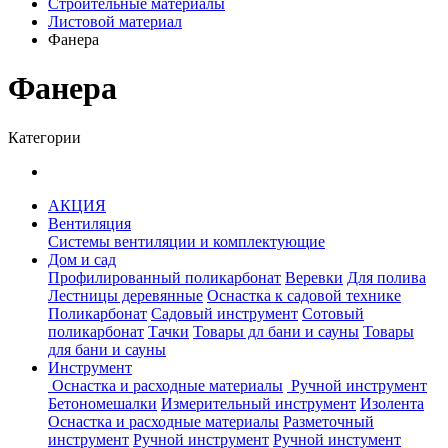
Строительные материалы
Листовой материал
Фанера
Фанера
Категории
АКЦИЯ
Вентиляция
Системы вентиляции и комплектующие
Дом и сад
Профилированный поликарбонат
Веревки
Для полива
Лестницы деревянные
Оснастка к садовой технике
Поликарбонат
Садовый инструмент
Сотовый
поликарбонат
Тачки
Товары дл бани и сауны
Товары
для бани и сауны
Инструмент
Оснастка и расходные материалы
Ручной инструмент
Бетономешалки
Измерительный инструмент
Изолента
Оснастка и расходные материалы
Разметочный
инструмент
Ручной инструмент
Ручной инстумент