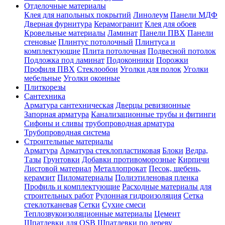
Отделочные материалы
Клея для напольных покрытий
Линолеум
Панели МДФ
Дверная фурнитура
Керамогранит
Клея для обоев
Кровельные материалы
Ламинат
Панели ПВХ
Панели
стеновые
Плинтус потолочный
Плинтуса и
комплектующие
Плита потолочная
Подвесной потолок
Подложка под ламинат
Подоконники
Порожки
Профиля ПВХ
Стеклообои
Уголки для полок
Уголки
мебельные
Уголки оконные
Плиткорезы
Сантехника
Арматура сантехническая
Дверцы ревизионные
Запорная арматура
Канализационные трубы и фитинги
Сифоны и сливы
трубопроводная арматура
Трубопроводная система
Строительные материалы
Арматура
Арматура стеклопластиковая
Блоки
Ведра,
Тазы
Грунтовки
Добавки противоморозные
Кирпичи
Листовой материал
Металлопрокат
Песок, щебень,
керамзит
Пиломатериалы
Полиэтиленовая пленка
Профиль и комплектующие
Расходные материалы для
строительных работ
Рулонная гидроизоляция
Сетка
стеклотканевая
Сетки
Сухие смеси
Теплозвукоизоляционные материалы
Цемент
Шпатлевки для OSB
Шпатлевки по дереву