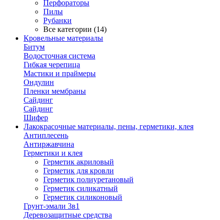
Перфораторы
Пилы
Рубанки
Все категории (14)
Кровельные материалы
Битум
Водосточная система
Гибкая черепица
Мастики и праймеры
Ондулин
Пленки мембраны
Сайдинг
Сайдинг
Шифер
Лакокрасочные материалы, пены, герметики, клея
Антиплесень
Антиржавчина
Герметики и клея
Герметик акриловый
Герметик для кровли
Герметик полиуретановый
Герметик силикатный
Герметик силиконовый
Грунт-эмали 3в1
Деревозащитные средства