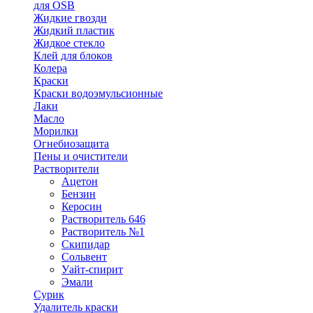
для OSB
Жидкие гвозди
Жидкий пластик
Жидкое стекло
Клей для блоков
Колера
Краски
Краски водоэмульсионные
Лаки
Масло
Морилки
Огнебиозащита
Пены и очистители
Растворители
Ацетон
Бензин
Керосин
Растворитель 646
Растворитель №1
Скипидар
Сольвент
Уайт-спирит
Эмали
Сурик
Удалитель краски