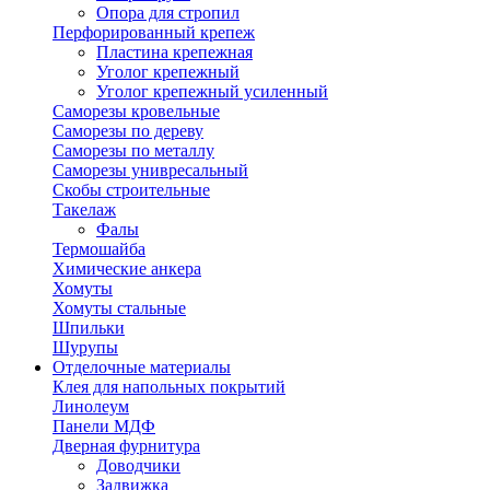
Опора для стропил
Перфорированный крепеж
Пластина крепежная
Уголог крепежный
Уголог крепежный усиленный
Саморезы кровельные
Саморезы по дереву
Саморезы по металлу
Саморезы унивресальный
Скобы строительные
Такелаж
Фалы
Термошайба
Химические анкера
Хомуты
Хомуты стальные
Шпильки
Шурупы
Отделочные материалы
Клея для напольных покрытий
Линолеум
Панели МДФ
Дверная фурнитура
Доводчики
Задвижка