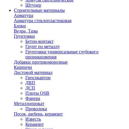
Штуцер
Строительные материалы
Арматура
Арматура стеклопластиковая
Блоки
Ведра, Тазы
Грунтовки
Бетон-контакт
Грунт по металлу
Грунтовки универсальные глубокого
проникновения
Добавки противоморозные
Кирпичи
Листовой материал
Гипсокартон
ДВП
ДСП
Плиты OSB
Фанера
Металлопрокат
Проволока
Песок, щебень, керамзит
Известь
Керамзит