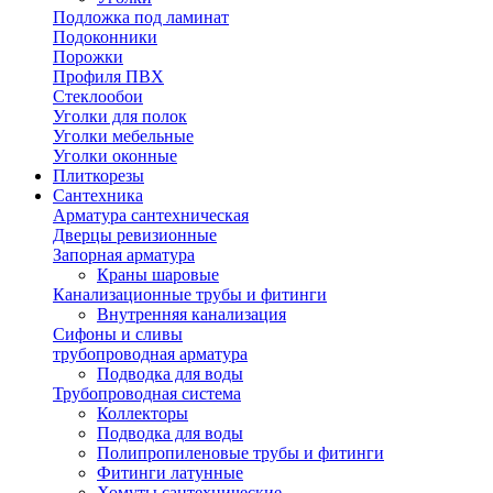
Подложка под ламинат
Подоконники
Порожки
Профиля ПВХ
Стеклообои
Уголки для полок
Уголки мебельные
Уголки оконные
Плиткорезы
Сантехника
Арматура сантехническая
Дверцы ревизионные
Запорная арматура
Краны шаровые
Канализационные трубы и фитинги
Внутренняя канализация
Сифоны и сливы
трубопроводная арматура
Подводка для воды
Трубопроводная система
Коллекторы
Подводка для воды
Полипропиленовые трубы и фитинги
Фитинги латунные
Хомуты сантехнические