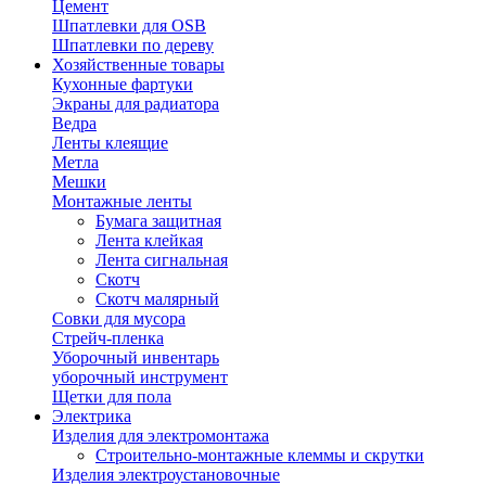
Цемент
Шпатлевки для OSB
Шпатлевки по дереву
Хозяйственные товары
Кухонные фартуки
Экраны для радиатора
Ведра
Ленты клеящие
Метла
Мешки
Монтажные ленты
Бумага защитная
Лента клейкая
Лента сигнальная
Скотч
Скотч малярный
Совки для мусора
Стрейч-пленка
Уборочный инвентарь
уборочный инструмент
Щетки для пола
Электрика
Изделия для электромонтажа
Строительно-монтажные клеммы и скрутки
Изделия электроустановочные