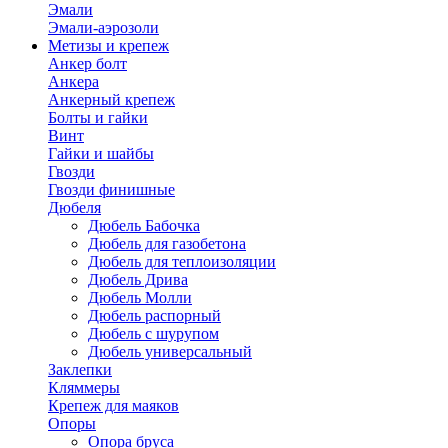
Эмали
Эмали-аэрозоли
Метизы и крепеж
Анкер болт
Анкера
Анкерный крепеж
Болты и гайки
Винт
Гайки и шайбы
Гвозди
Гвозди финишные
Дюбеля
Дюбель Бабочка
Дюбель для газобетона
Дюбель для теплоизоляции
Дюбель Дрива
Дюбель Молли
Дюбель распорный
Дюбель с шурупом
Дюбель универсальный
Заклепки
Кляммеры
Крепеж для маяков
Опоры
Опора бруса