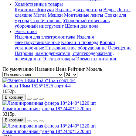
Хозяйственные товары
Кухонные фартуки
Экраны для радиатора
Ведра
Ленты
клеящие
Метла
Мешки
Монтажные ленты
Совки для
мусора
Стрейч-пленка
Уборочный инвентарь
уборочный инструмент
Щетки для пола
Электрика
Изделия для электромонтажа
Изделия
электроустановочные
Кабели и провода
Корбки
установочные
Низковольтное оборудование
Освещение
Патроны, ламподержатели, стартеродержатели,
переходники
Электротовары
Элементы питания
По умолчанию
Название
Цена
Рейтинг
Модель
Фанера 18мм 1525*1525 сорт 4/4
1652р.
В корзину
Ламинированная фанера 18*2440*1220 шт
3315р.
В корзину
Ламинированная фанера 18*2440*1220 шт