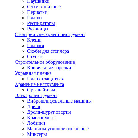
Наушники
Очки защитные
Перчатки
Плащи
Респираторы
Рукавицы
Столярно-слесарный инструмент
Клещи
Плашки
Скобы для степлера
Стусло
Строительное оборудование
Кровельные горелки
Укрывная пленка
Пленка защитная
Хранение инструмента
Органайзеры
Электроинструмент
Виброшлифовальные машины
Дрели
Дрели-шуруповерты
Краскопульты
Лобзики
Машины углошлифовальные
Миксеры