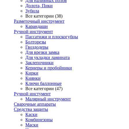
Для наливных полов
Долота, Пики
Зубила
Все категории (38)
Разметочный инструмент
Карандаши
Ручной инструмент
Пассатижи и плоскогубцы
Болторезы
Гвоздодеры
Для врезки замка
Для укладки ламината
Заклепочники
Кернеры и пробойники
Кирки
Киянки
Ключи баллонные
Все категории (47)
Ручной инстумент
Малярный инструмент
Сварочные аппараты
Средства защиты
Каски
Комбинезоны
Маски