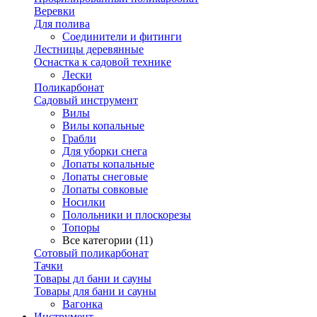
Веревки
Для полива
Соединители и фитинги
Лестницы деревянные
Оснастка к садовой технике
Лески
Поликарбонат
Садовый инструмент
Вилы
Вилы копальные
Грабли
Для уборки снега
Лопаты копальные
Лопаты снеговые
Лопаты совковые
Носилки
Полольники и плоскорезы
Топоры
Все категории (11)
Сотовый поликарбонат
Тачки
Товары дл бани и сауны
Товары для бани и сауны
Вагонка
Инструмент