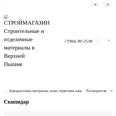
0
0
+7(904) 381-25-80
0
Лакокрасочные материалы, пены, герметики, клея
Растворители
Ск
Скипидар