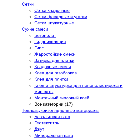
Сетки
Сетки кладочные
Сетки фасадные и уголки
Сетки штукатурные
Сухие смеси
Бетонолит
Гидроизоляция
Гипс
Жаростойкие смеси
Затирка для плитки
Кладочные смеси
Клея для газоблоков
Клея для плитки
Клея и штукатурки для пенополистирола и
мин ваты
Монтажный гипсовый клей
Все категории (17)
Теплозвукоизоляционные материалы
Базальтовая вата
Геотекситль
Джут
Минеральная вата