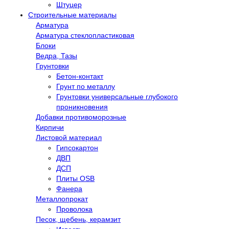
Штуцер
Строительные материалы
Арматура
Арматура стеклопластиковая
Блоки
Ведра, Тазы
Грунтовки
Бетон-контакт
Грунт по металлу
Грунтовки универсальные глубокого
проникновения
Добавки противоморозные
Кирпичи
Листовой материал
Гипсокартон
ДВП
ДСП
Плиты OSB
Фанера
Металлопрокат
Проволока
Песок, щебень, керамзит