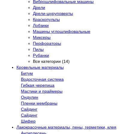
Виброшлифовальные машины
Дрели
Дрели-шуруповерты
Краскопульты
Лобзики
Машины углошлифовальные
Миксеры
Перфораторы
Пилы
Рубанки
Все категории (14)
Кровельные материалы
Битум
Водосточная система
Гибкая черепица
Мастики и праймеры
Ондулин
Пленки мембраны
Сайдинг
Сайдинг
Шифер
Лакокрасочные материалы, пены, герметики, клея
Антиплесень