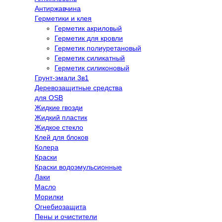
Антиржавчина
Герметики и клея
Герметик акриловый
Герметик для кровли
Герметик полиуретановый
Герметик силикатный
Герметик силиконовый
Грунт-эмали 3в1
Деревозащитные средства
для OSB
Жидкие гвозди
Жидкий пластик
Жидкое стекло
Клей для блоков
Колера
Краски
Краски водоэмульсионные
Лаки
Масло
Морилки
Огнебиозащита
Пены и очистители