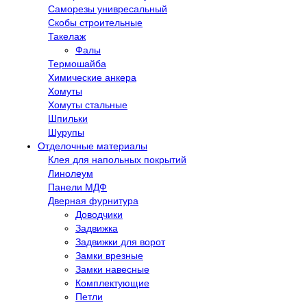
Саморезы унивресальный
Скобы строительные
Такелаж
Фалы
Термошайба
Химические анкера
Хомуты
Хомуты стальные
Шпильки
Шурупы
Отделочные материалы
Клея для напольных покрытий
Линолеум
Панели МДФ
Дверная фурнитура
Доводчики
Задвижка
Задвижки для ворот
Замки врезные
Замки навесные
Комплектующие
Петли