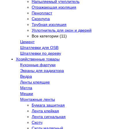
Напыляемый утеплитель
Отражающая изоляция
Пенопласт
Скорлупа
Трубная изоляция
Уплотнитель для окон и дверей
Все категории (11)
Цемент
Шпатлевки для OSB
Шпатлевки по дереву
Хозяйственные товары
Кухонные фартуки
Экраны для радиатора
Ведра
Ленты клеящие
Метла
Мешки
Монтажные ленты
Бумага защитная
Лента клейкая
Лента сигнальная
Скотч
Скотч малярный