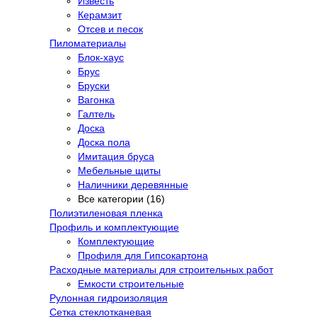
Известь
Керамзит
Отсев и песок
Пиломатериалы
Блок-хаус
Брус
Бруски
Вагонка
Галтель
Доска
Доска пола
Имитация бруса
Мебельные щиты
Наличники деревянные
Все категории (16)
Полиэтиленовая пленка
Профиль и комплектующие
Комплектующие
Профиля для Гипсокартона
Расходные материалы для строительных работ
Емкости строительные
Рулонная гидроизоляция
Сетка стеклотканевая