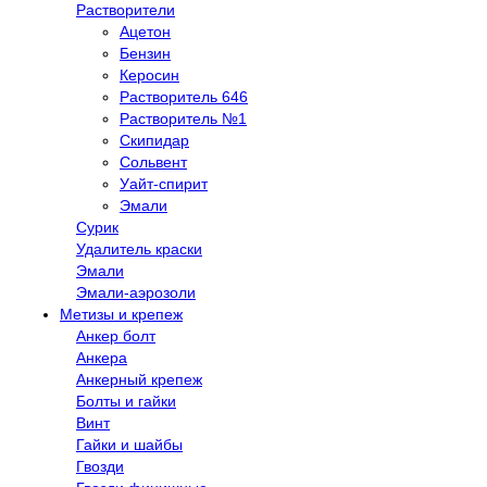
Растворители
Ацетон
Бензин
Керосин
Растворитель 646
Растворитель №1
Скипидар
Сольвент
Уайт-спирит
Эмали
Сурик
Удалитель краски
Эмали
Эмали-аэрозоли
Метизы и крепеж
Анкер болт
Анкера
Анкерный крепеж
Болты и гайки
Винт
Гайки и шайбы
Гвозди