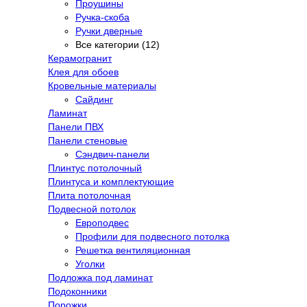
Проушины
Ручка-скоба
Ручки дверные
Все категории (12)
Керамогранит
Клея для обоев
Кровельные материалы
Сайдинг
Ламинат
Панели ПВХ
Панели стеновые
Сэндвич-панели
Плинтус потолочный
Плинтуса и комплектующие
Плита потолочная
Подвесной потолок
Европодвес
Профили для подвесного потолка
Решетка вентиляционная
Уголки
Подложка под ламинат
Подоконники
Порожки