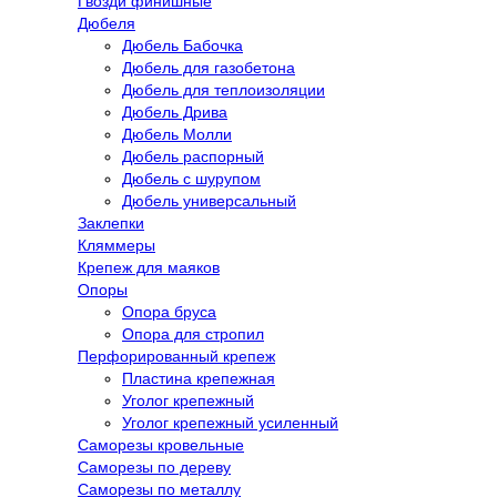
Гвозди финишные
Дюбеля
Дюбель Бабочка
Дюбель для газобетона
Дюбель для теплоизоляции
Дюбель Дрива
Дюбель Молли
Дюбель распорный
Дюбель с шурупом
Дюбель универсальный
Заклепки
Кляммеры
Крепеж для маяков
Опоры
Опора бруса
Опора для стропил
Перфорированный крепеж
Пластина крепежная
Уголог крепежный
Уголог крепежный усиленный
Саморезы кровельные
Саморезы по дереву
Саморезы по металлу