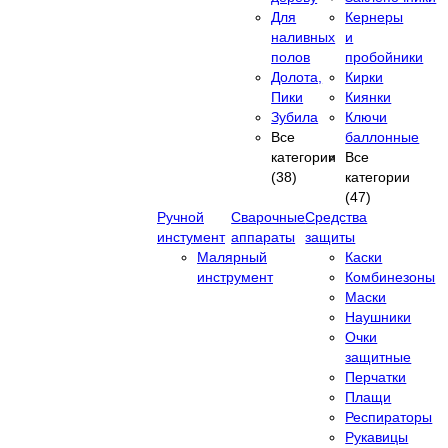
Для
Кернеры
наливных
и
полов
пробойники
Долота,
Кирки
Пики
Киянки
Зубила
Ключи
Все
баллонные
категории
Все
(38)
категории
(47)
Ручной
Сварочные
Средства
инстумент
аппараты
защиты
Малярный
Каски
инструмент
Комбинезоны
Маски
Наушники
Очки
защитные
Перчатки
Плащи
Респираторы
Рукавицы