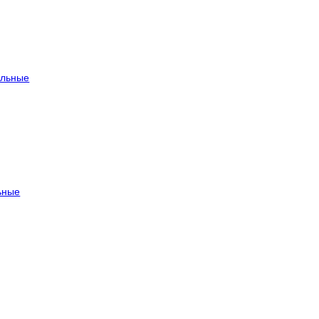
льные
ьные