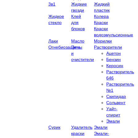
3в1
Жидкие
Жидкий
гвозди
пластик
Жидкое
Клей
Колера
стекло
для
Краски
блоков
Краски
водоэмульсионные
Лаки
Масло
Морилки
Огнебиозащита
Пены
Растворители
и
Ацетон
очистители
Бензин
Керосин
Растворитель
646
Растворитель
№1
Скипидар
Сольвент
Уайт-
спирит
Эмали
Сурик
Удалитель
Эмали
краски
Эмали-