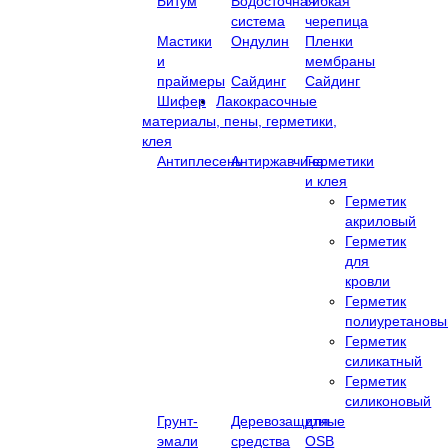
Битум
Водосточная
Гибкая
система
черепица
Мастики
Ондулин
Пленки
и
мембраны
праймеры
Сайдинг
Сайдинг
Шифер
Лакокрасочные
материалы, пены, герметики,
клея
Антиплесень
Антиржавчина
Герметики
и клея
Герметик
акриловый
Герметик
для
кровли
Герметик
полиуретановы
Герметик
силикатный
Герметик
силиконовый
Грунт-
Деревозащитные
для
эмали
средства
OSB