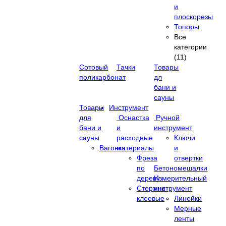
и
плоскорезы
Топоры
Все
категории
(11)
Сотовый
Тачки
Товары
поликарбонат
дл
бани и
сауны
Товары
Инструмент
для
Оснастка
Ручной
бани и
и
инструмент
сауны
расходные
Ключи
Вагонка
материалы
и
Фреза
отвертки
по
Бетономешалки
дереву
Измерительный
Стержни
инструмент
клеевые
Линейки
Мерные
ленты