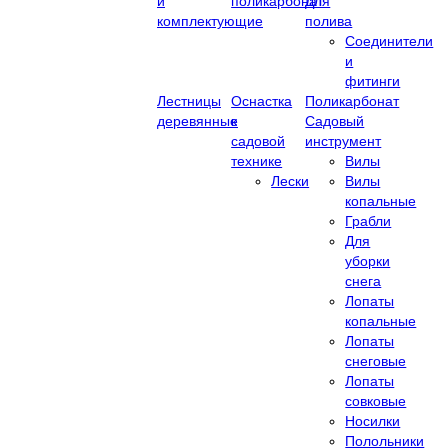
и
поликарбонат
Для
комплектующие
полива
Соединители
и
фитинги
Лестницы
Оснастка
Поликарбонат
деревянные
к
Садовый
садовой
инструмент
технике
Вилы
Лески
Вилы
копальные
Грабли
Для
уборки
снега
Лопаты
копальные
Лопаты
снеговые
Лопаты
совковые
Носилки
Полольники