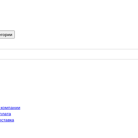
егории
 компании
плата
оставка