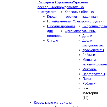
Столярно-
Строительное
Укрывная
слесарный
оборудование
пленка
инструмент
Кровельные
Пленка
Клещи
горелки
защитная
Плашки
Хранение
Электроинструмент
Скобы
инструмента
Виброшлифова
для
Органайзеры
машины
степлера
Дрели
Стусло
Дрели-
шуруповерты
Краскопульты
Лобзики
Машины
углошлифовал
Миксеры
Перфораторы
Пилы
Рубанки
Все
категории
(14)
Кровельные материалы