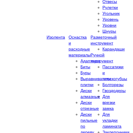
Отвесы
Рулетки
Угольник
Уровень
Уровни
Шнуры
Изолента
Оснастка
Разметочный
и
инструмент
расходные
Карандаши
материалы
Ручной
Адаптеры
инструмент
Биты
Пассатижи
Буры
и
Выравниватели
плоскогубцы
плитки
Болторезы
Диски
Гвоздодеры
алмазные
Для
Диски
врезки
отрезные
замка
Диски
Для
пильные
укладки
по
ламината
дереву
Заклепочники