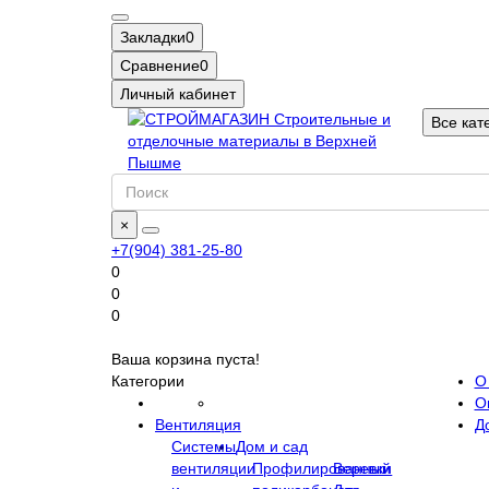
Закладки
0
Сравнение
0
Личный кабинет
Все кат
×
+7(904) 381-25-80
0
0
0
Ваша корзина пуста!
Категории
О
О
Вентиляция
Д
Системы
Дом и сад
вентиляции
Профилированный
Веревки