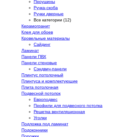
Проушины
Ручка-скоба
Ручки дверные
Все категории (12)
Керамогранит
Клея для обоев
Кровельные материалы
Сайдинг
Ламинат
Панели ПВХ
Панели стеновые
Сэндвич-панели
Плинтус потолочный
Плинтуса и комплектующие
Плита потолочная
Подвесной потолок
Европодвес
Профили для подвесного потолка
Решетка вентиляционная
Уголки
Подложка под ламинат
Подоконники
Порожки