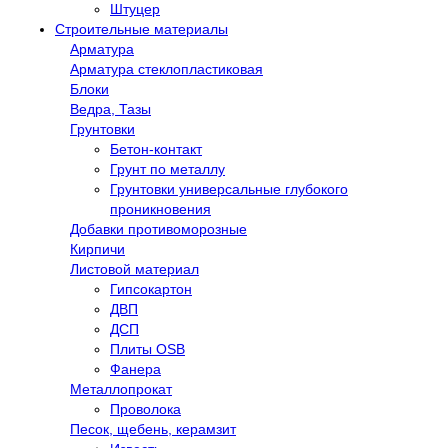
Штуцер
Строительные материалы
Арматура
Арматура стеклопластиковая
Блоки
Ведра, Тазы
Грунтовки
Бетон-контакт
Грунт по металлу
Грунтовки универсальные глубокого
проникновения
Добавки противоморозные
Кирпичи
Листовой материал
Гипсокартон
ДВП
ДСП
Плиты OSB
Фанера
Металлопрокат
Проволока
Песок, щебень, керамзит