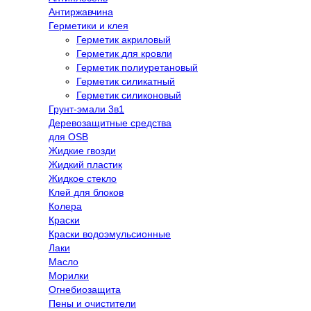
Антиржавчина
Герметики и клея
Герметик акриловый
Герметик для кровли
Герметик полиуретановый
Герметик силикатный
Герметик силиконовый
Грунт-эмали 3в1
Деревозащитные средства
для OSB
Жидкие гвозди
Жидкий пластик
Жидкое стекло
Клей для блоков
Колера
Краски
Краски водоэмульсионные
Лаки
Масло
Морилки
Огнебиозащита
Пены и очистители