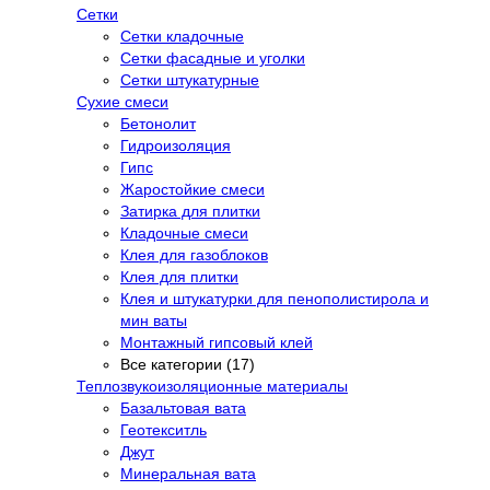
Сетки
Сетки кладочные
Сетки фасадные и уголки
Сетки штукатурные
Сухие смеси
Бетонолит
Гидроизоляция
Гипс
Жаростойкие смеси
Затирка для плитки
Кладочные смеси
Клея для газоблоков
Клея для плитки
Клея и штукатурки для пенополистирола и
мин ваты
Монтажный гипсовый клей
Все категории (17)
Теплозвукоизоляционные материалы
Базальтовая вата
Геотекситль
Джут
Минеральная вата