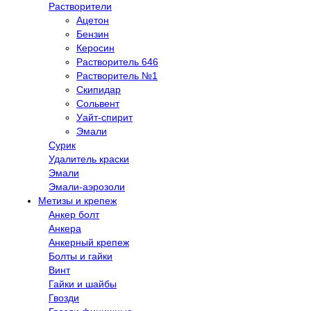
Растворители
Ацетон
Бензин
Керосин
Растворитель 646
Растворитель №1
Скипидар
Сольвент
Уайт-спирит
Эмали
Сурик
Удалитель краски
Эмали
Эмали-аэрозоли
Метизы и крепеж
Анкер болт
Анкера
Анкерный крепеж
Болты и гайки
Винт
Гайки и шайбы
Гвозди