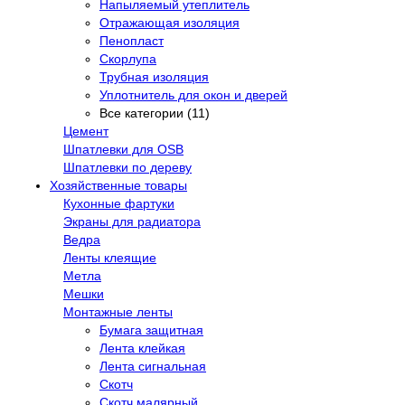
Напыляемый утеплитель
Отражающая изоляция
Пенопласт
Скорлупа
Трубная изоляция
Уплотнитель для окон и дверей
Все категории (11)
Цемент
Шпатлевки для OSB
Шпатлевки по дереву
Хозяйственные товары
Кухонные фартуки
Экраны для радиатора
Ведра
Ленты клеящие
Метла
Мешки
Монтажные ленты
Бумага защитная
Лента клейкая
Лента сигнальная
Скотч
Скотч малярный