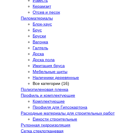
Известь
Керамзит
Отсев и песок
Пиломатериалы
Блок-хаус
Брус
Бруски
Вагонка
Галтель
Доска
Доска пола
Имитация бруса
Мебельные щиты
Наличники деревянные
Все категории (16)
Полиэтиленовая пленка
Профиль и комплектующие
Комплектующие
Профиля для Гипсокартона
Расходные материалы для строительных работ
Емкости строительные
Рулонная гидроизоляция
Сетка стеклотканевая