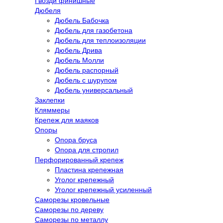
Гвозди финишные
Дюбеля
Дюбель Бабочка
Дюбель для газобетона
Дюбель для теплоизоляции
Дюбель Дрива
Дюбель Молли
Дюбель распорный
Дюбель с шурупом
Дюбель универсальный
Заклепки
Кляммеры
Крепеж для маяков
Опоры
Опора бруса
Опора для стропил
Перфорированный крепеж
Пластина крепежная
Уголог крепежный
Уголог крепежный усиленный
Саморезы кровельные
Саморезы по дереву
Саморезы по металлу