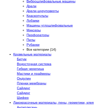
Виброшлифовальные машины
Дрели
Дрели-шуруповерты
Краскопульты
Лобзики
Машины углошлифовальные
Миксеры
Перфораторы
Пилы
Рубанки
Все категории (14)
Кровельные материалы
Битум
Водосточная система
Гибкая черепица
Мастики и праймеры
Ондулин
Пленки мембраны
Сайдинг
Сайдинг
Шифер
Лакокрасочные материалы, пены, герметики, клея
Антиплесень