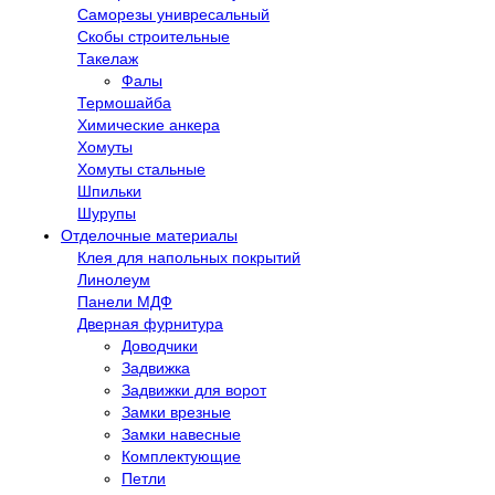
Саморезы унивресальный
Скобы строительные
Такелаж
Фалы
Термошайба
Химические анкера
Хомуты
Хомуты стальные
Шпильки
Шурупы
Отделочные материалы
Клея для напольных покрытий
Линолеум
Панели МДФ
Дверная фурнитура
Доводчики
Задвижка
Задвижки для ворот
Замки врезные
Замки навесные
Комплектующие
Петли