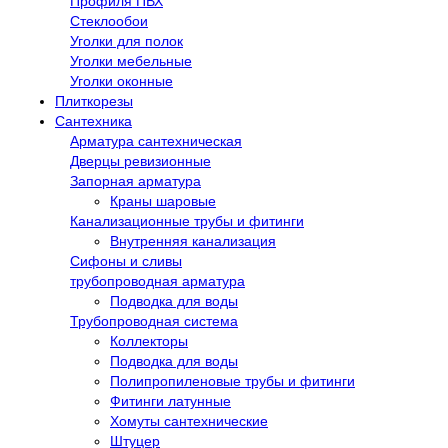
Профиля ПВХ
Стеклообои
Уголки для полок
Уголки мебельные
Уголки оконные
Плиткорезы
Сантехника
Арматура сантехническая
Дверцы ревизионные
Запорная арматура
Краны шаровые
Канализационные трубы и фитинги
Внутренняя канализация
Сифоны и сливы
трубопроводная арматура
Подводка для воды
Трубопроводная система
Коллекторы
Подводка для воды
Полипропиленовые трубы и фитинги
Фитинги латунные
Хомуты сантехнические
Штуцер