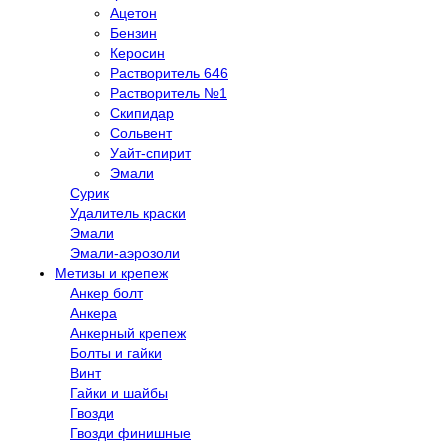
Ацетон
Бензин
Керосин
Растворитель 646
Растворитель №1
Скипидар
Сольвент
Уайт-спирит
Эмали
Сурик
Удалитель краски
Эмали
Эмали-аэрозоли
Метизы и крепеж
Анкер болт
Анкера
Анкерный крепеж
Болты и гайки
Винт
Гайки и шайбы
Гвозди
Гвозди финишные