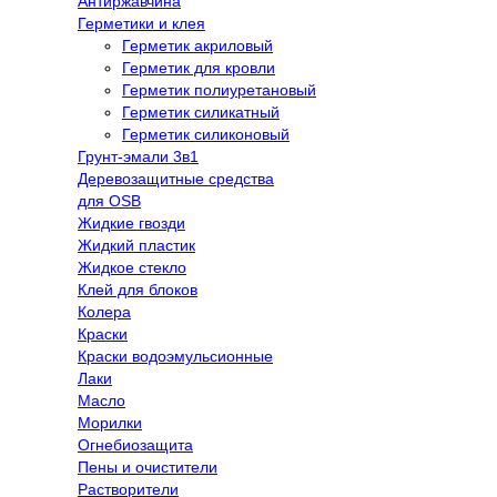
Антиржавчина
Герметики и клея
Герметик акриловый
Герметик для кровли
Герметик полиуретановый
Герметик силикатный
Герметик силиконовый
Грунт-эмали 3в1
Деревозащитные средства
для OSB
Жидкие гвозди
Жидкий пластик
Жидкое стекло
Клей для блоков
Колера
Краски
Краски водоэмульсионные
Лаки
Масло
Морилки
Огнебиозащита
Пены и очистители
Растворители