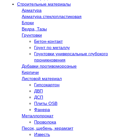
Строительные материалы
Арматура
Арматура стеклопластиковая
Блоки
Ведра, Тазы
Грунтовки
Бетон-контакт
Грунт по металлу
Грунтовки универсальные глубокого
проникновения
Добавки противоморозные
Кирпичи
Листовой материал
Гипсокартон
ДВП
ДСП
Плиты OSB
Фанера
Металлопрокат
Проволока
Песок, щебень, керамзит
Известь