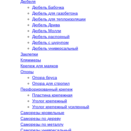
Дюбеля
Дюбель Бабочка
Дюбель для газобетона
Дюбель для теплоизоляции
Дюбель Дрива
Дюбель Молли
Дюбель распорный
Дюбель с шурупом
Дюбель универсальный
Заклепки
Кляммеры
Крепеж для маяков
Опоры
Опора бруса
Опора для стропил
Перфорированный крепеж
Пластина крепежная
Уголог крепежный
Уголог крепежный усиленный
Саморезы кровельные
Саморезы по дереву
Саморезы по металлу
Саморезы унивресальный