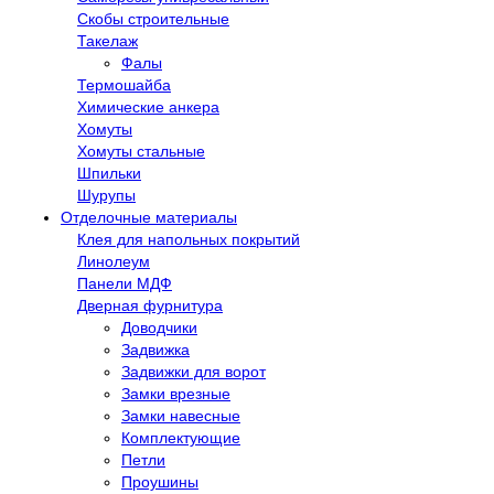
Скобы строительные
Такелаж
Фалы
Термошайба
Химические анкера
Хомуты
Хомуты стальные
Шпильки
Шурупы
Отделочные материалы
Клея для напольных покрытий
Линолеум
Панели МДФ
Дверная фурнитура
Доводчики
Задвижка
Задвижки для ворот
Замки врезные
Замки навесные
Комплектующие
Петли
Проушины