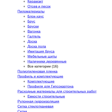
Керамзит
Отсев и песок
Пиломатериалы
Блок-хаус
Брус
Бруски
Вагонка
Галтель
Доска
Доска пола
Имитация бруса
Мебельные щиты
Наличники деревянные
Все категории (16)
Полиэтиленовая пленка
Профиль и комплектующие
Комплектующие
Профиля для Гипсокартона
Расходные материалы для строительных работ
Емкости строительные
Рулонная гидроизоляция
Сетка стеклотканевая
Сетки