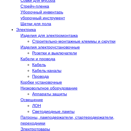
Совки для мусора
Стрейч-пленка
Уборочный инвентарь
уборочный инструмент
Щетки для пола
Электрика
Изделия для электромонтажа
Строительно-монтажные клеммы и скрутки
Изделия электроустановочные
Розетки и выключатели
Кабели и провода
Кабель
Кабель-каналы
Провода
Корбки установочные
Низковольтное оборудование
Аппараты защиты
Освещение
ЛОН
Светодиодные лампы
Патроны, ламподержатели, стартеродержатели,
переходники
Электротовары