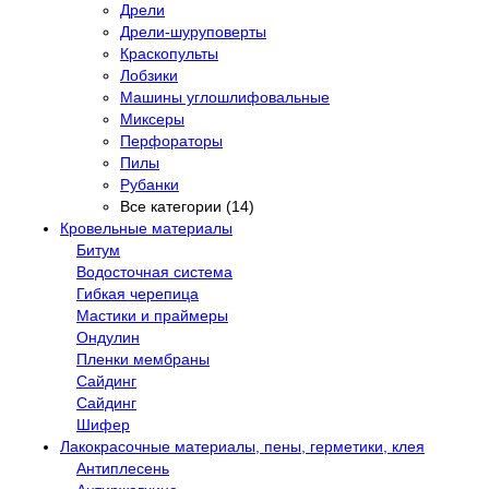
Дрели
Дрели-шуруповерты
Краскопульты
Лобзики
Машины углошлифовальные
Миксеры
Перфораторы
Пилы
Рубанки
Все категории (14)
Кровельные материалы
Битум
Водосточная система
Гибкая черепица
Мастики и праймеры
Ондулин
Пленки мембраны
Сайдинг
Сайдинг
Шифер
Лакокрасочные материалы, пены, герметики, клея
Антиплесень