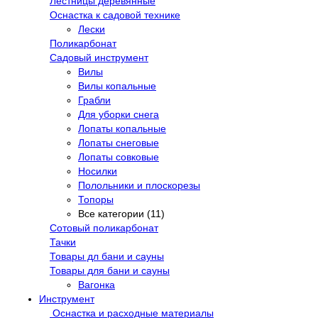
Лестницы деревянные
Оснастка к садовой технике
Лески
Поликарбонат
Садовый инструмент
Вилы
Вилы копальные
Грабли
Для уборки снега
Лопаты копальные
Лопаты снеговые
Лопаты совковые
Носилки
Полольники и плоскорезы
Топоры
Все категории (11)
Сотовый поликарбонат
Тачки
Товары дл бани и сауны
Товары для бани и сауны
Вагонка
Инструмент
Оснастка и расходные материалы