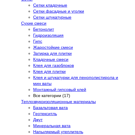
Сетки кладочные
Сетки фасадные и уголки
Сетки штукатурные
Сухие смеси
Бетонолит
Гидроизоляция
Гипс
Жаростойкие смеси
Затирка для плитки
Кладочные смеси
Клея для газоблоков
Клея для плитки
Клея и штукатурки для пенополистирола и
мин ваты
Монтажный гипсовый клей
Все категории (17)
Теплозвукоизоляционные материалы
Базальтовая вата
Геотекситль
Джут
Минеральная вата
Напыляемый утеплитель