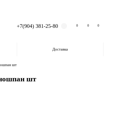
+7(904) 381-25-80
0
0
0
Доставка
ношпан шт
оношпан шт