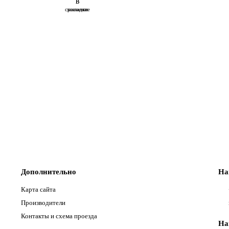
В
В
сравнение
закладки
Дополнительно
На
Карта сайта
Производители
Контакты и схема проезда
На