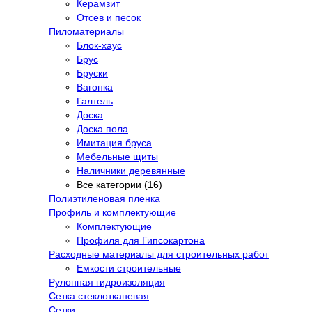
Керамзит
Отсев и песок
Пиломатериалы
Блок-хаус
Брус
Бруски
Вагонка
Галтель
Доска
Доска пола
Имитация бруса
Мебельные щиты
Наличники деревянные
Все категории (16)
Полиэтиленовая пленка
Профиль и комплектующие
Комплектующие
Профиля для Гипсокартона
Расходные материалы для строительных работ
Емкости строительные
Рулонная гидроизоляция
Сетка стеклотканевая
Сетки