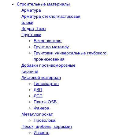
Строительные материалы
Арматура
Арматура стеклопластиковая
Блоки
Ведра, Тазы
Грунтовки
Бетон-контакт
Грунт по металлу
Грунтовки универсальные глубокого
проникновения
Добавки противоморозные
Кирпичи
Листовой материал
Гипсокартон
ДВП
ДСП
Плиты OSB
Фанера
Металлопрокат
Проволока
Песок, щебень, керамзит
Известь