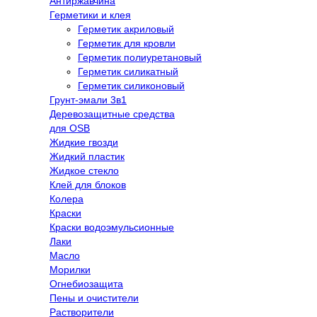
Антиржавчина
Герметики и клея
Герметик акриловый
Герметик для кровли
Герметик полиуретановый
Герметик силикатный
Герметик силиконовый
Грунт-эмали 3в1
Деревозащитные средства
для OSB
Жидкие гвозди
Жидкий пластик
Жидкое стекло
Клей для блоков
Колера
Краски
Краски водоэмульсионные
Лаки
Масло
Морилки
Огнебиозащита
Пены и очистители
Растворители