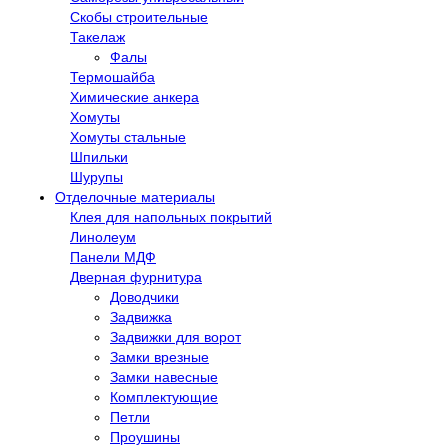
Скобы строительные
Такелаж
Фалы
Термошайба
Химические анкера
Хомуты
Хомуты стальные
Шпильки
Шурупы
Отделочные материалы
Клея для напольных покрытий
Линолеум
Панели МДФ
Дверная фурнитура
Доводчики
Задвижка
Задвижки для ворот
Замки врезные
Замки навесные
Комплектующие
Петли
Проушины