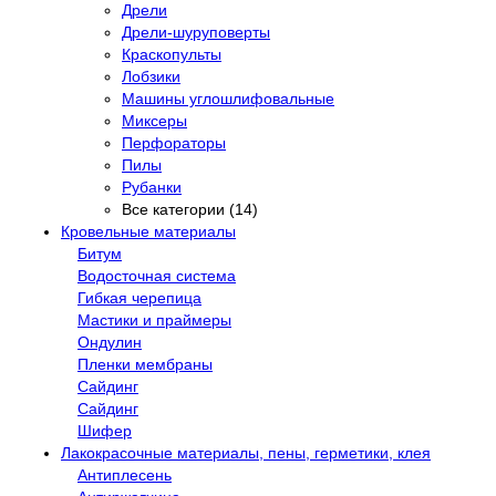
Дрели
Дрели-шуруповерты
Краскопульты
Лобзики
Машины углошлифовальные
Миксеры
Перфораторы
Пилы
Рубанки
Все категории (14)
Кровельные материалы
Битум
Водосточная система
Гибкая черепица
Мастики и праймеры
Ондулин
Пленки мембраны
Сайдинг
Сайдинг
Шифер
Лакокрасочные материалы, пены, герметики, клея
Антиплесень