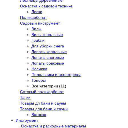
Лестницы деревянные
Оснастка к садовой технике
Лески
Поликарбонат
Садовый инструмент
Вилы
Вилы копальные
Грабли
Для уборки снега
Лопаты копальные
Лопаты снеговые
Лопаты совковые
Носилки
Полольники и плоскорезы
Топоры
Все категории (11)
Сотовый поликарбонат
Тачки
Товары дл бани и сауны
Товары для бани и сауны
Вагонка
Инструмент
Оснастка и расходные материалы