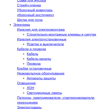
Совки для мусора
Стрейч-пленка
Уборочный инвентарь
уборочный инструмент
Щетки для пола
Электрика
Изделия для электромонтажа
Строительно-монтажные клеммы и скрутки
Изделия электроустановочные
Розетки и выключатели
Кабели и провода
Кабель
Кабель-каналы
Провода
Корбки установочные
Низковольтное оборудование
Аппараты защиты
Освещение
ЛОН
Светодиодные лампы
Патроны, ламподержатели, стартеродержатели,
переходники
Электротовары