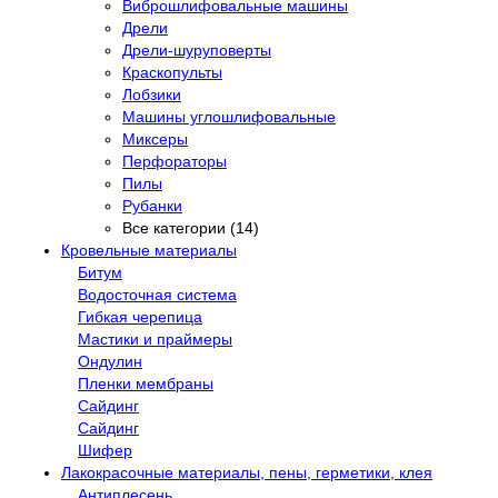
Виброшлифовальные машины
Дрели
Дрели-шуруповерты
Краскопульты
Лобзики
Машины углошлифовальные
Миксеры
Перфораторы
Пилы
Рубанки
Все категории (14)
Кровельные материалы
Битум
Водосточная система
Гибкая черепица
Мастики и праймеры
Ондулин
Пленки мембраны
Сайдинг
Сайдинг
Шифер
Лакокрасочные материалы, пены, герметики, клея
Антиплесень