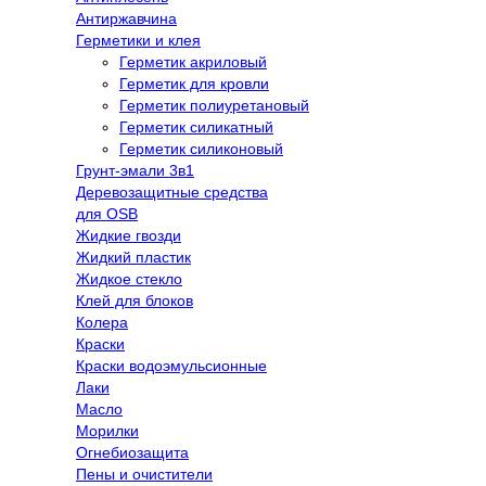
Антиржавчина
Герметики и клея
Герметик акриловый
Герметик для кровли
Герметик полиуретановый
Герметик силикатный
Герметик силиконовый
Грунт-эмали 3в1
Деревозащитные средства
для OSB
Жидкие гвозди
Жидкий пластик
Жидкое стекло
Клей для блоков
Колера
Краски
Краски водоэмульсионные
Лаки
Масло
Морилки
Огнебиозащита
Пены и очистители