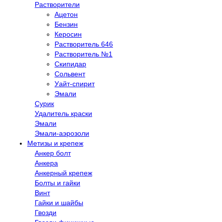
Растворители
Ацетон
Бензин
Керосин
Растворитель 646
Растворитель №1
Скипидар
Сольвент
Уайт-спирит
Эмали
Сурик
Удалитель краски
Эмали
Эмали-аэрозоли
Метизы и крепеж
Анкер болт
Анкера
Анкерный крепеж
Болты и гайки
Винт
Гайки и шайбы
Гвозди