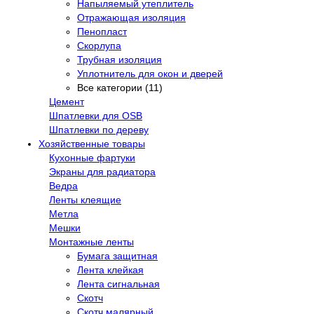
Напыляемый утеплитель
Отражающая изоляция
Пенопласт
Скорлупа
Трубная изоляция
Уплотнитель для окон и дверей
Все категории (11)
Цемент
Шпатлевки для OSB
Шпатлевки по дереву
Хозяйственные товары
Кухонные фартуки
Экраны для радиатора
Ведра
Ленты клеящие
Метла
Мешки
Монтажные ленты
Бумага защитная
Лента клейкая
Лента сигнальная
Скотч
Скотч малярный