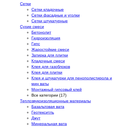
Сетки
Сетки кладочные
Сетки фасадные и уголки
Сетки штукатурные
Сухие смеси
Бетонолит
Гидроизоляция
Гипс
Жаростойкие смеси
Затирка для плитки
Кладочные смеси
Клея для газоблоков
Клея для плитки
Клея и штукатурки для пенополистирола и
мин ваты
Монтажный гипсовый клей
Все категории (17)
Теплозвукоизоляционные материалы
Базальтовая вата
Геотекситль
Джут
Минеральная вата