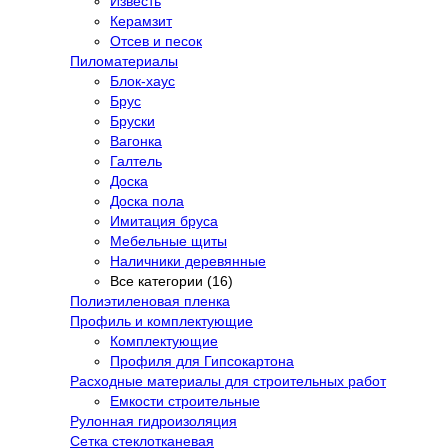
Известь
Керамзит
Отсев и песок
Пиломатериалы
Блок-хаус
Брус
Бруски
Вагонка
Галтель
Доска
Доска пола
Имитация бруса
Мебельные щиты
Наличники деревянные
Все категории (16)
Полиэтиленовая пленка
Профиль и комплектующие
Комплектующие
Профиля для Гипсокартона
Расходные материалы для строительных работ
Емкости строительные
Рулонная гидроизоляция
Сетка стеклотканевая