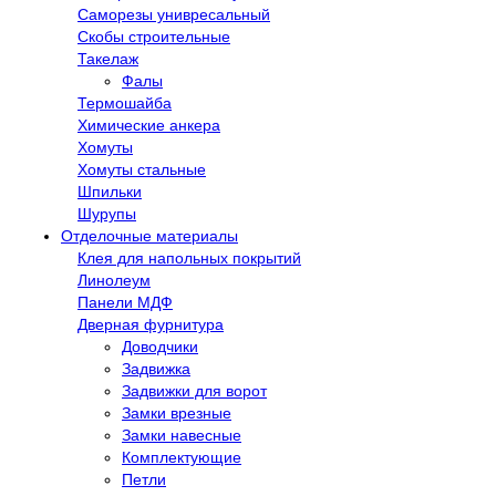
Саморезы унивресальный
Скобы строительные
Такелаж
Фалы
Термошайба
Химические анкера
Хомуты
Хомуты стальные
Шпильки
Шурупы
Отделочные материалы
Клея для напольных покрытий
Линолеум
Панели МДФ
Дверная фурнитура
Доводчики
Задвижка
Задвижки для ворот
Замки врезные
Замки навесные
Комплектующие
Петли