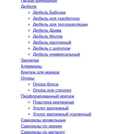
Гвозди финишные
Дюбеля
Дюбель Бабочка
Дюбель для газобетона
Дюбель для теплоизоляции
Дюбель Дрива
Дюбель Молли
Дюбель распорный
Дюбель с шурупом
Дюбель универсальный
Заклепки
Кляммеры
Крепеж для маяков
Опоры
Опора бруса
Опора для стропил
Перфорированный крепеж
Пластина крепежная
Уголог крепежный
Уголог крепежный усиленный
Саморезы кровельные
Саморезы по дереву
Саморезы по металлу