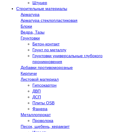
Штуцер
Строительные материалы
Арматура
Арматура стеклопластиковая
Блоки
Ведра, Тазы
Грунтовки
Бетон-контакт
Грунт по металлу
Грунтовки универсальные глубокого
проникновения
Добавки противоморозные
Кирпичи
Листовой материал
Гипсокартон
ДВП
ДСП
Плиты OSB
Фанера
Металлопрокат
Проволока
Песок, щебень, керамзит