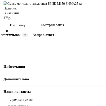
Наличие:
В наличии
275р.
Быстрый заказ
В корзину
В
В
Отзывы
Вопрос-ответ
сравнение
закладки
0
Информация
Дополнительно
Наши контакты
+7(904) 381-25-80
msnr67@mail.ru