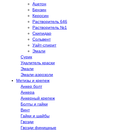
Ацетон
Бензин
Керосин
Растворитель 646
Растворитель №1
Скипидар
Сольвент
Уайт-спирит
Эмали
Сурик
Удалитель краски
Эмали
Эмали-аэрозоли
Метизы и крепеж
Анкер болт
Анкера
Анкерный крепеж
Болты и гайки
Винт
Гайки и шайбы
Гвозди
Гвозди финишные