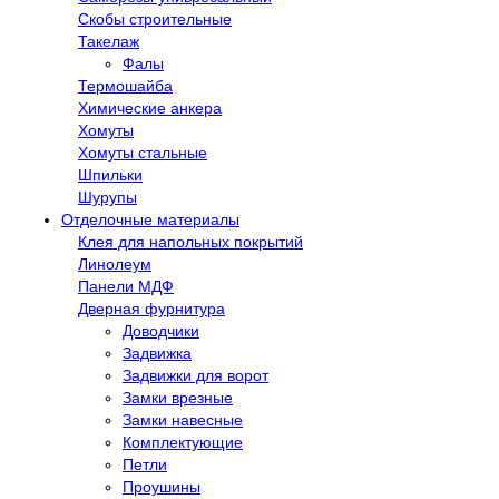
Скобы строительные
Такелаж
Фалы
Термошайба
Химические анкера
Хомуты
Хомуты стальные
Шпильки
Шурупы
Отделочные материалы
Клея для напольных покрытий
Линолеум
Панели МДФ
Дверная фурнитура
Доводчики
Задвижка
Задвижки для ворот
Замки врезные
Замки навесные
Комплектующие
Петли
Проушины