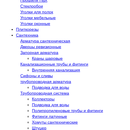
Профиля ПВХ
Стеклообои
Уголки для полок
Уголки мебельные
Уголки оконные
Плиткорезы
Сантехника
Арматура сантехническая
Дверцы ревизионные
Запорная арматура
Краны шаровые
Канализационные трубы и фитинги
Внутренняя канализация
Сифоны и сливы
трубопроводная арматура
Подводка для воды
Трубопроводная система
Коллекторы
Подводка для воды
Полипропиленовые трубы и фитинги
Фитинги латунные
Хомуты сантехнические
Штуцер