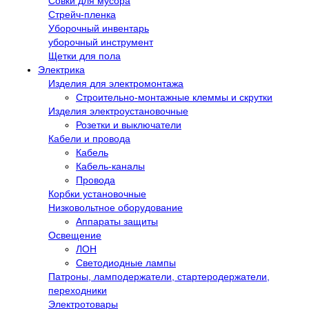
Совки для мусора
Стрейч-пленка
Уборочный инвентарь
уборочный инструмент
Щетки для пола
Электрика
Изделия для электромонтажа
Строительно-монтажные клеммы и скрутки
Изделия электроустановочные
Розетки и выключатели
Кабели и провода
Кабель
Кабель-каналы
Провода
Корбки установочные
Низковольтное оборудование
Аппараты защиты
Освещение
ЛОН
Светодиодные лампы
Патроны, ламподержатели, стартеродержатели,
переходники
Электротовары