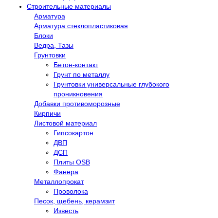
Строительные материалы
Арматура
Арматура стеклопластиковая
Блоки
Ведра, Тазы
Грунтовки
Бетон-контакт
Грунт по металлу
Грунтовки универсальные глубокого
проникновения
Добавки противоморозные
Кирпичи
Листовой материал
Гипсокартон
ДВП
ДСП
Плиты OSB
Фанера
Металлопрокат
Проволока
Песок, щебень, керамзит
Известь