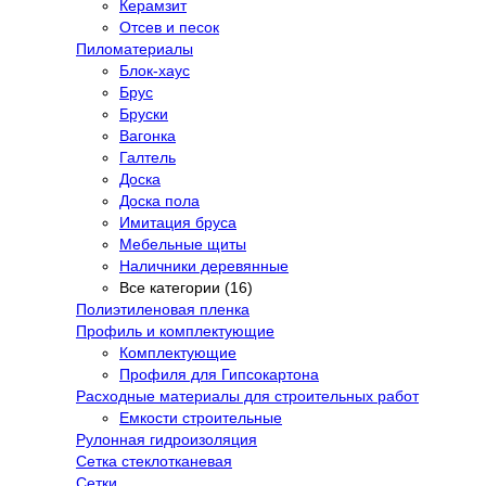
Керамзит
Отсев и песок
Пиломатериалы
Блок-хаус
Брус
Бруски
Вагонка
Галтель
Доска
Доска пола
Имитация бруса
Мебельные щиты
Наличники деревянные
Все категории (16)
Полиэтиленовая пленка
Профиль и комплектующие
Комплектующие
Профиля для Гипсокартона
Расходные материалы для строительных работ
Емкости строительные
Рулонная гидроизоляция
Сетка стеклотканевая
Сетки