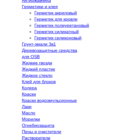
Антиржавчина
Герметики и клея
Герметик акриловый
Герметик для кровли
Герметик полиуретановый
Герметик силикатный
Герметик силиконовый
Грунт-эмали 3в1
Деревозащитные средства
для OSB
Жидкие гвозди
Жидкий пластик
Жидкое стекло
Клей для блоков
Колера
Краски
Краски водоэмульсионные
Лаки
Масло
Морилки
Огнебиозащита
Пены и очистители
Растворители