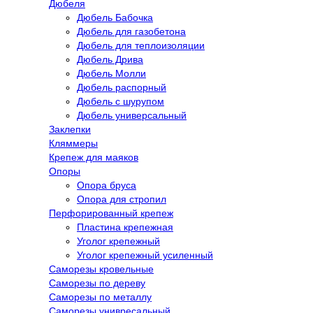
Дюбеля
Дюбель Бабочка
Дюбель для газобетона
Дюбель для теплоизоляции
Дюбель Дрива
Дюбель Молли
Дюбель распорный
Дюбель с шурупом
Дюбель универсальный
Заклепки
Кляммеры
Крепеж для маяков
Опоры
Опора бруса
Опора для стропил
Перфорированный крепеж
Пластина крепежная
Уголог крепежный
Уголог крепежный усиленный
Саморезы кровельные
Саморезы по дереву
Саморезы по металлу
Саморезы унивресальный