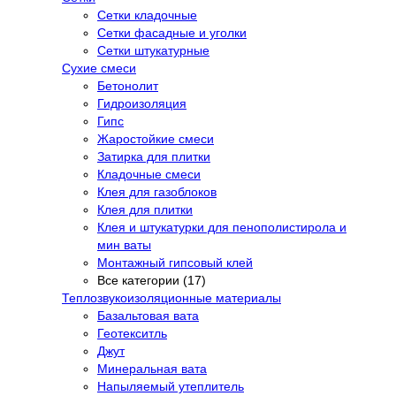
Сетки кладочные
Сетки фасадные и уголки
Сетки штукатурные
Сухие смеси
Бетонолит
Гидроизоляция
Гипс
Жаростойкие смеси
Затирка для плитки
Кладочные смеси
Клея для газоблоков
Клея для плитки
Клея и штукатурки для пенополистирола и
мин ваты
Монтажный гипсовый клей
Все категории (17)
Теплозвукоизоляционные материалы
Базальтовая вата
Геотекситль
Джут
Минеральная вата
Напыляемый утеплитель