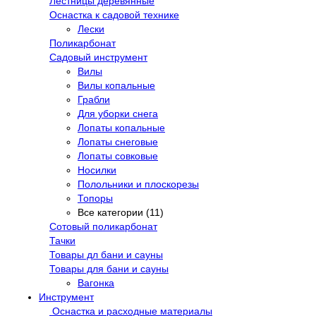
Лестницы деревянные
Оснастка к садовой технике
Лески
Поликарбонат
Садовый инструмент
Вилы
Вилы копальные
Грабли
Для уборки снега
Лопаты копальные
Лопаты снеговые
Лопаты совковые
Носилки
Полольники и плоскорезы
Топоры
Все категории (11)
Сотовый поликарбонат
Тачки
Товары дл бани и сауны
Товары для бани и сауны
Вагонка
Инструмент
Оснастка и расходные материалы