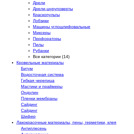
Дрели
Дрели-шуруповерты
Краскопульты
Лобзики
Машины углошлифовальные
Миксеры
Перфораторы
Пилы
Рубанки
Все категории (14)
Кровельные материалы
Битум
Водосточная система
Гибкая черепица
Мастики и праймеры
Ондулин
Пленки мембраны
Сайдинг
Сайдинг
Шифер
Лакокрасочные материалы, пены, герметики, клея
Антиплесень