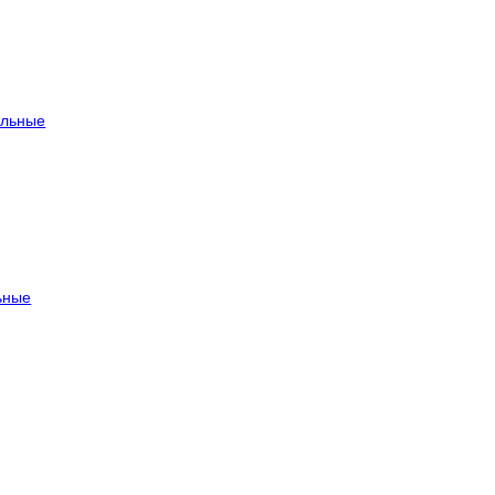
льные
ьные