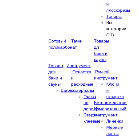
и
плоскорезы
Топоры
Все
категории
(11)
Сотовый
Тачки
Товары
поликарбонат
дл
бани и
сауны
Товары
Инструмент
для
Оснастка
Ручной
бани и
и
инструмент
сауны
расходные
Ключи
Вагонка
материалы
и
Фреза
отвертки
по
Бетономешалки
дереву
Измерительный
Стержни
инструмент
клеевые
Линейки
Мерные
ленты