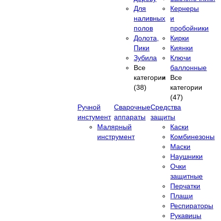
Для
Кернеры
наливных
и
полов
пробойники
Долота,
Кирки
Пики
Киянки
Зубила
Ключи
Все
баллонные
категории
Все
(38)
категории
(47)
Ручной
Сварочные
Средства
инстумент
аппараты
защиты
Малярный
Каски
инструмент
Комбинезоны
Маски
Наушники
Очки
защитные
Перчатки
Плащи
Респираторы
Рукавицы