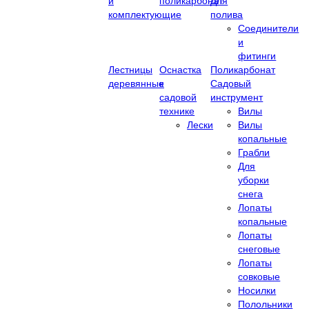
и
поликарбонат
Для
комплектующие
полива
Соединители
и
фитинги
Лестницы
Оснастка
Поликарбонат
деревянные
к
Садовый
садовой
инструмент
технике
Вилы
Лески
Вилы
копальные
Грабли
Для
уборки
снега
Лопаты
копальные
Лопаты
снеговые
Лопаты
совковые
Носилки
Полольники