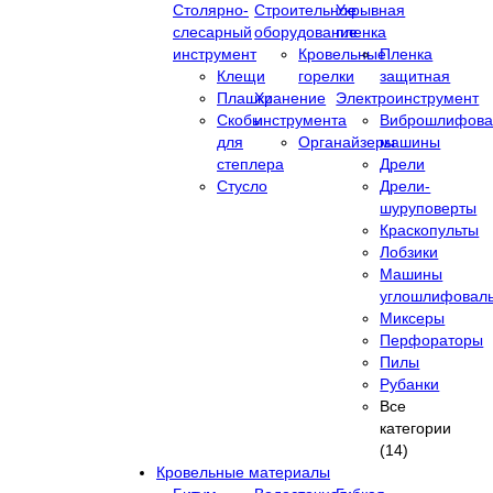
Столярно-
Строительное
Укрывная
слесарный
оборудование
пленка
инструмент
Кровельные
Пленка
Клещи
горелки
защитная
Плашки
Хранение
Электроинструмент
Скобы
инструмента
Виброшлифова
для
Органайзеры
машины
степлера
Дрели
Стусло
Дрели-
шуруповерты
Краскопульты
Лобзики
Машины
углошлифовал
Миксеры
Перфораторы
Пилы
Рубанки
Все
категории
(14)
Кровельные материалы