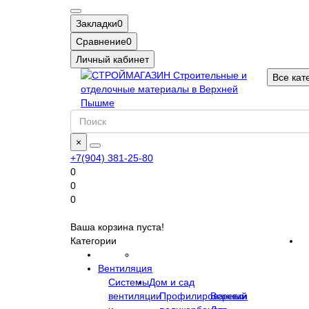
Закладки
0
Сравнение
0
Личный кабинет
Все кат
×
+7(904) 381-25-80
0
0
0
Ваша корзина пуста!
Категории
Вентиляция
Системы
Дом и сад
вентиляции
Профилированный
Веревки