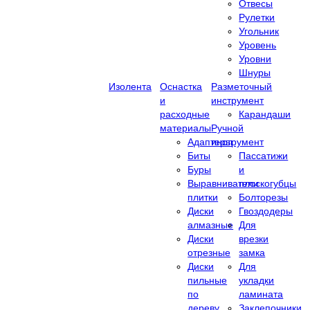
Отвесы
Рулетки
Угольник
Уровень
Уровни
Шнуры
Изолента
Оснастка
Разметочный
и
инструмент
расходные
Карандаши
материалы
Ручной
Адаптеры
инструмент
Биты
Пассатижи
Буры
и
Выравниватели
плоскогубцы
плитки
Болторезы
Диски
Гвоздодеры
алмазные
Для
Диски
врезки
отрезные
замка
Диски
Для
пильные
укладки
по
ламината
дереву
Заклепочники