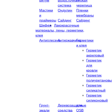
Битум
Водосточная
Гибкая
система
черепица
Мастики
Ондулин
Пленки
и
мембраны
праймеры
Сайдинг
Сайдинг
Шифер
Лакокрасочные
материалы, пены, герметики,
клея
Антиплесень
Антиржавчина
Герметики
и клея
Герметик
акриловый
Герметик
для
кровли
Герметик
полиуретановы
Герметик
силикатный
Герметик
силиконовый
Грунт-
Деревозащитные
для
эмали
средства
OSB