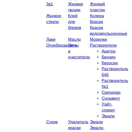
3в1
Жидкие
Жидкий
гвозди
пластик
Жидкое
Клей
Колера
стекло
для
Краски
блоков
Краски
водоэмульсионные
Лаки
Масло
Морилки
Огнебиозащита
Пены
Растворители
и
Ацетон
очистители
Бензин
Керосин
Растворитель
646
Растворитель
№1
Скипидар
Сольвент
Уайт-
спирит
Эмали
Сурик
Удалитель
Эмали
краски
Эмали-