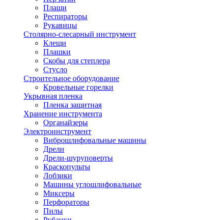
Плащи
Респираторы
Рукавицы
Столярно-слесарный инструмент
Клещи
Плашки
Скобы для степлера
Стусло
Строительное оборудование
Кровельные горелки
Укрывная пленка
Пленка защитная
Хранение инструмента
Органайзеры
Электроинструмент
Виброшлифовальные машины
Дрели
Дрели-шуруповерты
Краскопульты
Лобзики
Машины углошлифовальные
Миксеры
Перфораторы
Пилы
Рубанки