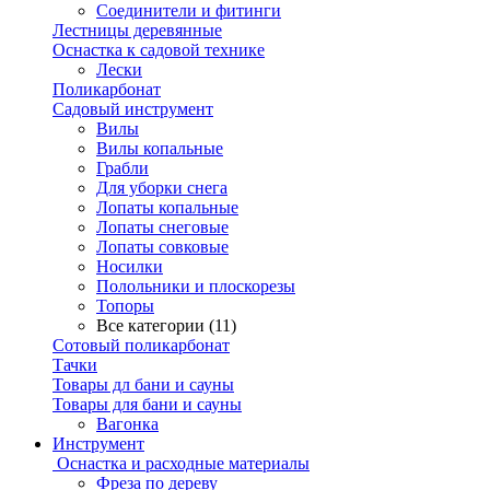
Соединители и фитинги
Лестницы деревянные
Оснастка к садовой технике
Лески
Поликарбонат
Садовый инструмент
Вилы
Вилы копальные
Грабли
Для уборки снега
Лопаты копальные
Лопаты снеговые
Лопаты совковые
Носилки
Полольники и плоскорезы
Топоры
Все категории (11)
Сотовый поликарбонат
Тачки
Товары дл бани и сауны
Товары для бани и сауны
Вагонка
Инструмент
Оснастка и расходные материалы
Фреза по дереву