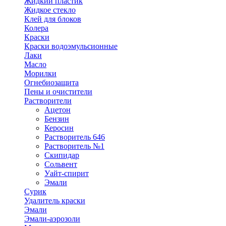
Жидкий пластик
Жидкое стекло
Клей для блоков
Колера
Краски
Краски водоэмульсионные
Лаки
Масло
Морилки
Огнебиозащита
Пены и очистители
Растворители
Ацетон
Бензин
Керосин
Растворитель 646
Растворитель №1
Скипидар
Сольвент
Уайт-спирит
Эмали
Сурик
Удалитель краски
Эмали
Эмали-аэрозоли