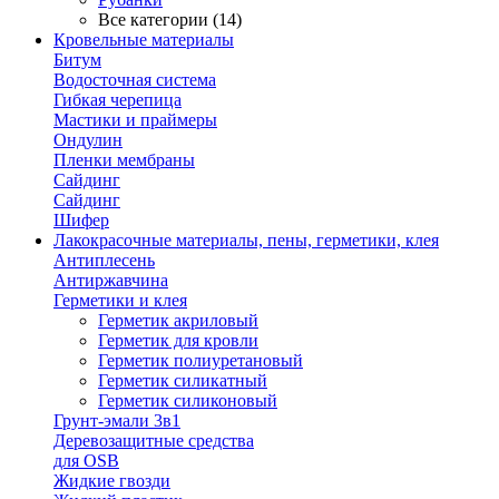
Все категории (14)
Кровельные материалы
Битум
Водосточная система
Гибкая черепица
Мастики и праймеры
Ондулин
Пленки мембраны
Сайдинг
Сайдинг
Шифер
Лакокрасочные материалы, пены, герметики, клея
Антиплесень
Антиржавчина
Герметики и клея
Герметик акриловый
Герметик для кровли
Герметик полиуретановый
Герметик силикатный
Герметик силиконовый
Грунт-эмали 3в1
Деревозащитные средства
для OSB
Жидкие гвозди