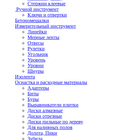
Стержни клеевые
Ручной инструмент
Ключи и отвертки
Бетономешалки
Измерительный инструмент
Линейки
Мерные ленты
Отвесы
Рулетки
Угольник
Уровень
Уровни
Шнуры
Изолента
Оснастка и расходные материалы
Адаптеры
Биты
Буры
Выравниватели плитки
Диски алмазные
Диски отрезные
Диски пильные по дереву
Для наливных полов
Долота, Пики
Зубила