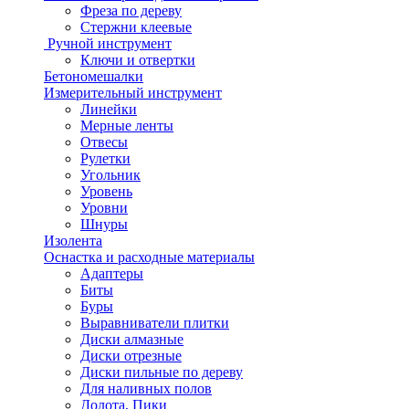
Фреза по дереву
Стержни клеевые
Ручной инструмент
Ключи и отвертки
Бетономешалки
Измерительный инструмент
Линейки
Мерные ленты
Отвесы
Рулетки
Угольник
Уровень
Уровни
Шнуры
Изолента
Оснастка и расходные материалы
Адаптеры
Биты
Буры
Выравниватели плитки
Диски алмазные
Диски отрезные
Диски пильные по дереву
Для наливных полов
Долота, Пики