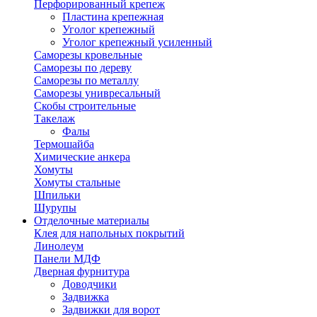
Перфорированный крепеж
Пластина крепежная
Уголог крепежный
Уголог крепежный усиленный
Саморезы кровельные
Саморезы по дереву
Саморезы по металлу
Саморезы унивресальный
Скобы строительные
Такелаж
Фалы
Термошайба
Химические анкера
Хомуты
Хомуты стальные
Шпильки
Шурупы
Отделочные материалы
Клея для напольных покрытий
Линолеум
Панели МДФ
Дверная фурнитура
Доводчики
Задвижка
Задвижки для ворот