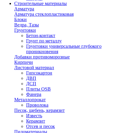
Строительные материалы
Арматура
Арматура стеклопластиковая
Блоки
Ведра, Тазы
Грунтовки
Бетон-контакт
Грунт по металлу
Грунтовки универсальные глубокого
проникновения
Добавки противоморозные
Кирпичи
Листовой материал
Гипсокартон
ДВП
ДСП
Плиты OSB
Фанера
Металлопрокат
Проволока
Песок, щебень, керамзит
Известь
Керамзит
Отсев и песок
Пиломатериалы