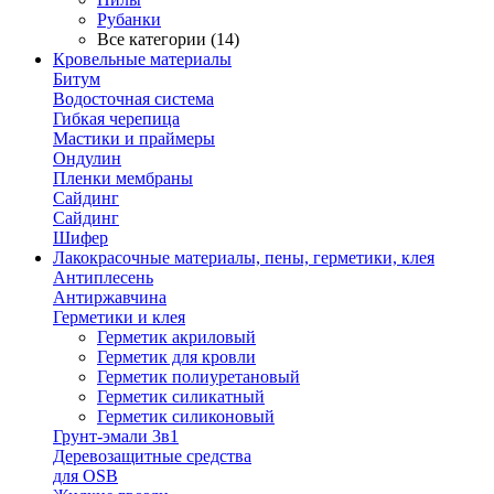
Рубанки
Все категории (14)
Кровельные материалы
Битум
Водосточная система
Гибкая черепица
Мастики и праймеры
Ондулин
Пленки мембраны
Сайдинг
Сайдинг
Шифер
Лакокрасочные материалы, пены, герметики, клея
Антиплесень
Антиржавчина
Герметики и клея
Герметик акриловый
Герметик для кровли
Герметик полиуретановый
Герметик силикатный
Герметик силиконовый
Грунт-эмали 3в1
Деревозащитные средства
для OSB