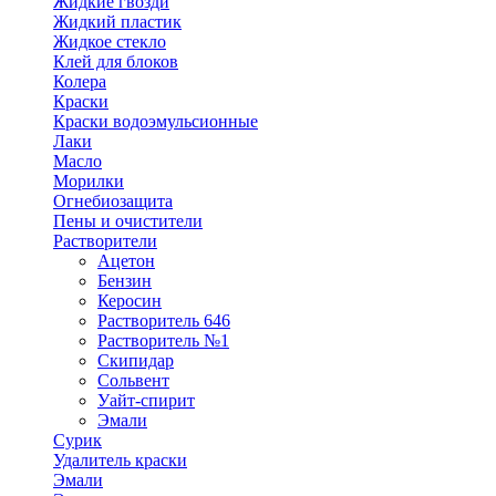
Жидкие гвозди
Жидкий пластик
Жидкое стекло
Клей для блоков
Колера
Краски
Краски водоэмульсионные
Лаки
Масло
Морилки
Огнебиозащита
Пены и очистители
Растворители
Ацетон
Бензин
Керосин
Растворитель 646
Растворитель №1
Скипидар
Сольвент
Уайт-спирит
Эмали
Сурик
Удалитель краски
Эмали