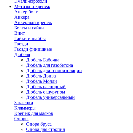
Эмали-аэрозоли
Метизы и крепеж
Анкер болт
Анкера
Анкерный крепеж
Болты и гайки
Винт
Гайки и шайбы
Гвозди
Гвозди финишные
Дюбеля
Дюбель Бабочка
Дюбель для газобетона
Дюбель для теплоизоляции
Дюбель Дрива
Дюбель Молли
Дюбель распорный
Дюбель с шурупом
Дюбель универсальный
Заклепки
Кляммеры
Крепеж для маяков
Опоры
Опора бруса
Опора для стропил