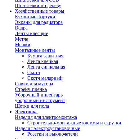
Шпатлевки по дереву
Хозяйственные товары
Кухонные фартуки
Экраны для радиатора
Ведра
Ленты клеящие
Метла
Мешки
Монтажные ленты
Бумага защитная
Лента клейкая
Лента сигнальная
Скотч
Скотч малярный
Совки для мусора
Стрейч-пленка
Уборочный инвентарь
уборочный инструмент
Щетки для пола
Электрика
Изделия для электромонтажа
Строительно-монтажные клеммы и скрутки
Изделия электроустановочные
Розетки и выключатели