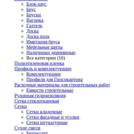
Блок-хаус
Брус
Бруски
Вагонка
Галтель
Доска
Доска пола
Имитация бруса
Мебельные щиты
Наличники деревянные
Все категории (16)
Полиэтиленовая пленка
Профиль и комплектующие
Комплектующие
Профиля для Гипсокартона
Расходные материалы для строительных работ
Емкости строительные
Рулонная гидроизоляция
Сетка стеклотканевая
Сетки
Сетки кладочные
Сетки фасадные и уголки
Сетки штукатурные
Сухие смеси
Бетонолит