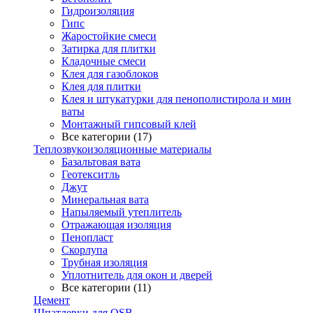
Гидроизоляция
Гипс
Жаростойкие смеси
Затирка для плитки
Кладочные смеси
Клея для газоблоков
Клея для плитки
Клея и штукатурки для пенополистирола и мин
ваты
Монтажный гипсовый клей
Все категории (17)
Теплозвукоизоляционные материалы
Базальтовая вата
Геотекситль
Джут
Минеральная вата
Напыляемый утеплитель
Отражающая изоляция
Пенопласт
Скорлупа
Трубная изоляция
Уплотнитель для окон и дверей
Все категории (11)
Цемент
Шпатлевки для OSB