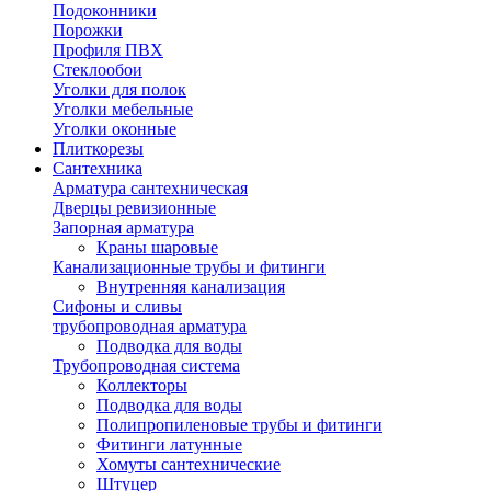
Подоконники
Порожки
Профиля ПВХ
Стеклообои
Уголки для полок
Уголки мебельные
Уголки оконные
Плиткорезы
Сантехника
Арматура сантехническая
Дверцы ревизионные
Запорная арматура
Краны шаровые
Канализационные трубы и фитинги
Внутренняя канализация
Сифоны и сливы
трубопроводная арматура
Подводка для воды
Трубопроводная система
Коллекторы
Подводка для воды
Полипропиленовые трубы и фитинги
Фитинги латунные
Хомуты сантехнические
Штуцер