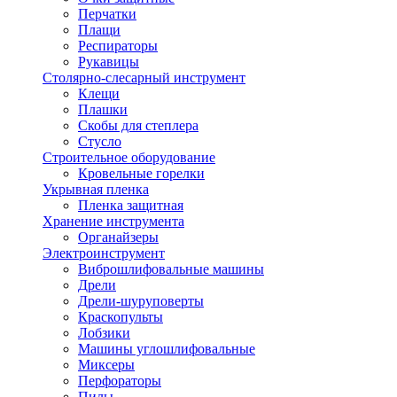
Перчатки
Плащи
Респираторы
Рукавицы
Столярно-слесарный инструмент
Клещи
Плашки
Скобы для степлера
Стусло
Строительное оборудование
Кровельные горелки
Укрывная пленка
Пленка защитная
Хранение инструмента
Органайзеры
Электроинструмент
Виброшлифовальные машины
Дрели
Дрели-шуруповерты
Краскопульты
Лобзики
Машины углошлифовальные
Миксеры
Перфораторы
Пилы