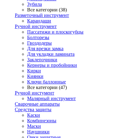
Зубила
Все категории (38)
Разметочный инструмент
Карандаши
Ручной инструмент
Пассатижи и плоскогубцы
Болторезы
Гвоздодеры
Для врезки замка
Для укладки ламината
Заклепочники
Кернеры и пробойники
Кирки
Киянки
Ключи баллонные
Все категории (47)
Ручной инстумент
Малярный инструмент
Сварочные аппараты
Средства защиты
Каски
Комбинезоны
Маски
Наушники
Очки защитные