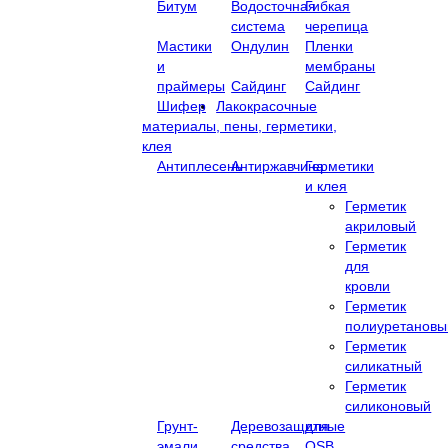
Битум
Водосточная
Гибкая
система
черепица
Мастики
Ондулин
Пленки
и
мембраны
праймеры
Сайдинг
Сайдинг
Шифер
Лакокрасочные
материалы, пены, герметики,
клея
Антиплесень
Антиржавчина
Герметики
и клея
Герметик
акриловый
Герметик
для
кровли
Герметик
полиуретановы
Герметик
силикатный
Герметик
силиконовый
Грунт-
Деревозащитные
для
эмали
средства
OSB