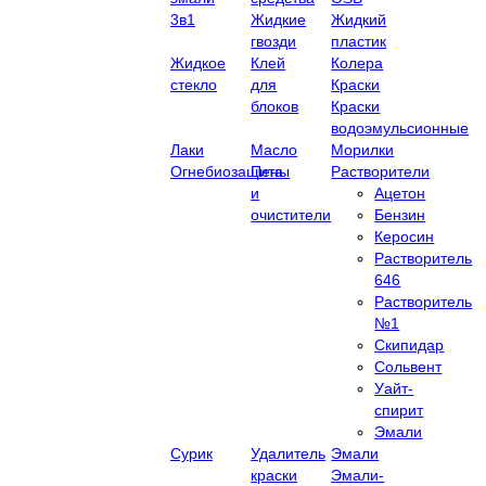
3в1
Жидкие
Жидкий
гвозди
пластик
Жидкое
Клей
Колера
стекло
для
Краски
блоков
Краски
водоэмульсионные
Лаки
Масло
Морилки
Огнебиозащита
Пены
Растворители
и
Ацетон
очистители
Бензин
Керосин
Растворитель
646
Растворитель
№1
Скипидар
Сольвент
Уайт-
спирит
Эмали
Сурик
Удалитель
Эмали
краски
Эмали-