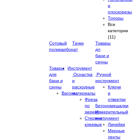
и
плоскорезы
Топоры
Все
категории
(11)
Сотовый
Тачки
Товары
поликарбонат
дл
бани и
сауны
Товары
Инструмент
для
Оснастка
Ручной
бани и
и
инструмент
сауны
расходные
Ключи
Вагонка
материалы
и
Фреза
отвертки
по
Бетономешалки
дереву
Измерительный
Стержни
инструмент
клеевые
Линейки
Мерные
ленты