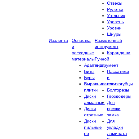
Отвесы
Рулетки
Угольник
Уровень
Уровни
Шнуры
Изолента
Оснастка
Разметочный
и
инструмент
расходные
Карандаши
материалы
Ручной
Адаптеры
инструмент
Биты
Пассатижи
Буры
и
Выравниватели
плоскогубцы
плитки
Болторезы
Диски
Гвоздодеры
алмазные
Для
Диски
врезки
отрезные
замка
Диски
Для
пильные
укладки
по
ламината