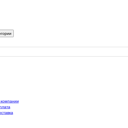
егории
 компании
плата
оставка