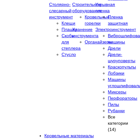
Столярно-
Строительное
Укрывная
слесарный
оборудование
пленка
инструмент
Кровельные
Пленка
Клещи
горелки
защитная
Плашки
Хранение
Электроинструмент
Скобы
инструмента
Виброшлифова
для
Органайзеры
машины
степлера
Дрели
Стусло
Дрели-
шуруповерты
Краскопульты
Лобзики
Машины
углошлифовал
Миксеры
Перфораторы
Пилы
Рубанки
Все
категории
(14)
Кровельные материалы