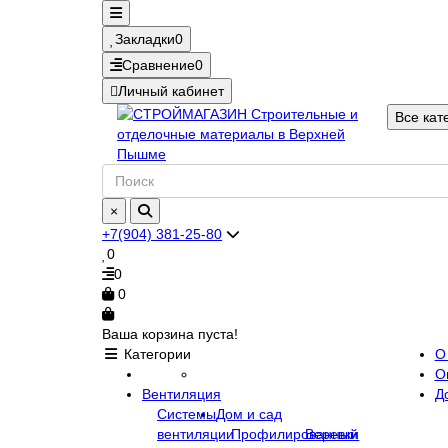
Закладки
0
Сравнение
0
Личный кабинет
Все кат
×
+7(904) 381-25-80
0
0
0
Ваша корзина пуста!
Категории
О
О
Вентиляция
Д
Системы
Дом и сад
вентиляции
Профилированный
Веревки