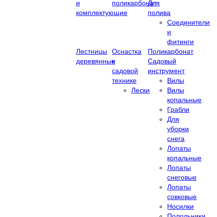
и
поликарбонат
Для
комплектующие
полива
Соединители
и
фитинги
Лестницы
Оснастка
Поликарбонат
деревянные
к
Садовый
садовой
инструмент
технике
Вилы
Лески
Вилы
копальные
Грабли
Для
уборки
снега
Лопаты
копальные
Лопаты
снеговые
Лопаты
совковые
Носилки
Полольники