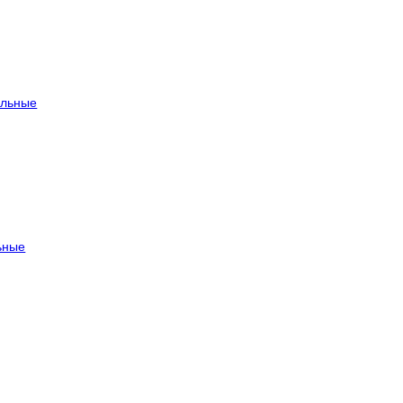
льные
ьные