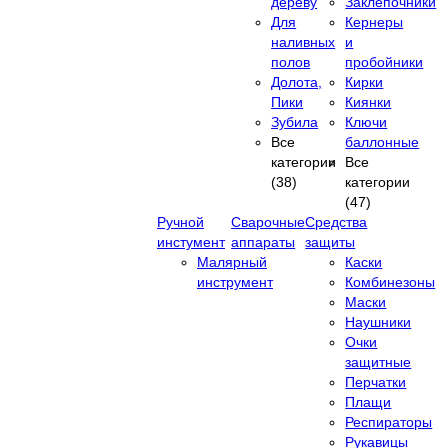
дереву
Заклепочники
Для
Кернеры
наливных
и
полов
пробойники
Долота,
Кирки
Пики
Киянки
Зубила
Ключи
Все
баллонные
категории
Все
(38)
категории
(47)
Ручной
Сварочные
Средства
инстумент
аппараты
защиты
Малярный
Каски
инструмент
Комбинезоны
Маски
Наушники
Очки
защитные
Перчатки
Плащи
Респираторы
Рукавицы