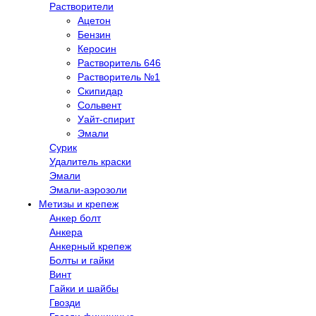
Растворители
Ацетон
Бензин
Керосин
Растворитель 646
Растворитель №1
Скипидар
Сольвент
Уайт-спирит
Эмали
Сурик
Удалитель краски
Эмали
Эмали-аэрозоли
Метизы и крепеж
Анкер болт
Анкера
Анкерный крепеж
Болты и гайки
Винт
Гайки и шайбы
Гвозди