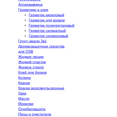
Антиржавчина
Герметики и клея
Герметик акриловый
Герметик для кровли
Герметик полиуретановый
Герметик силикатный
Герметик силиконовый
Грунт-эмали 3в1
Деревозащитные средства
для OSB
Жидкие гвозди
Жидкий пластик
Жидкое стекло
Клей для блоков
Колера
Краски
Краски водоэмульсионные
Лаки
Масло
Морилки
Огнебиозащита
Пены и очистители