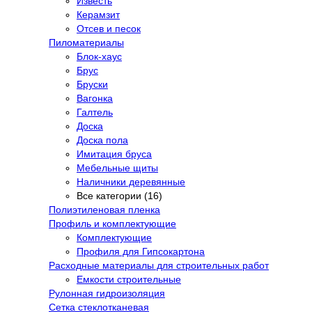
Известь
Керамзит
Отсев и песок
Пиломатериалы
Блок-хаус
Брус
Бруски
Вагонка
Галтель
Доска
Доска пола
Имитация бруса
Мебельные щиты
Наличники деревянные
Все категории (16)
Полиэтиленовая пленка
Профиль и комплектующие
Комплектующие
Профиля для Гипсокартона
Расходные материалы для строительных работ
Емкости строительные
Рулонная гидроизоляция
Сетка стеклотканевая