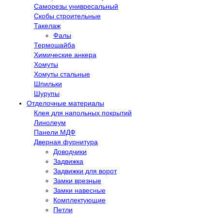
Саморезы унивресальный
Скобы строительные
Такелаж
Фалы
Термошайба
Химические анкера
Хомуты
Хомуты стальные
Шпильки
Шурупы
Отделочные материалы
Клея для напольных покрытий
Линолеум
Панели МДФ
Дверная фурнитура
Доводчики
Задвижка
Задвижки для ворот
Замки врезные
Замки навесные
Комплектующие
Петли