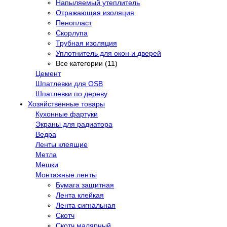
Напыляемый утеплитель
Отражающая изоляция
Пенопласт
Скорлупа
Трубная изоляция
Уплотнитель для окон и дверей
Все категории (11)
Цемент
Шпатлевки для OSB
Шпатлевки по дереву
Хозяйственные товары
Кухонные фартуки
Экраны для радиатора
Ведра
Ленты клеящие
Метла
Мешки
Монтажные ленты
Бумага защитная
Лента клейкая
Лента сигнальная
Скотч
Скотч малярный