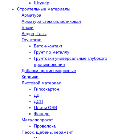
Штуцер
Строительные материалы
Арматура
Арматура стеклопластиковая
Блоки
Ведра, Тазы
Грунтовки
Бетон-контакт
Грунт по металлу
Грунтовки универсальные глубокого
проникновения
Добавки противоморозные
Кирпичи
Листовой материал
Гипсокартон
ДВП
ДСП
Плиты OSB
Фанера
Металлопрокат
Проволока
Песок, щебень, керамзит