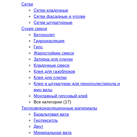
Сетки
Сетки кладочные
Сетки фасадные и уголки
Сетки штукатурные
Сухие смеси
Бетонолит
Гидроизоляция
Гипс
Жаростойкие смеси
Затирка для плитки
Кладочные смеси
Клея для газоблоков
Клея для плитки
Клея и штукатурки для пенополистирола и
мин ваты
Монтажный гипсовый клей
Все категории (17)
Теплозвукоизоляционные материалы
Базальтовая вата
Геотекситль
Джут
Минеральная вата