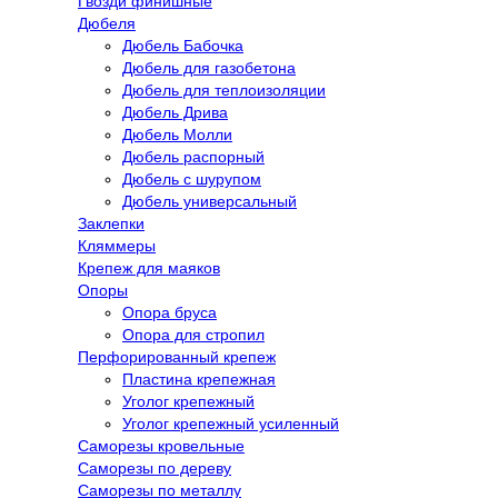
Гвозди финишные
Дюбеля
Дюбель Бабочка
Дюбель для газобетона
Дюбель для теплоизоляции
Дюбель Дрива
Дюбель Молли
Дюбель распорный
Дюбель с шурупом
Дюбель универсальный
Заклепки
Кляммеры
Крепеж для маяков
Опоры
Опора бруса
Опора для стропил
Перфорированный крепеж
Пластина крепежная
Уголог крепежный
Уголог крепежный усиленный
Саморезы кровельные
Саморезы по дереву
Саморезы по металлу