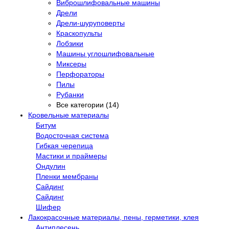
Виброшлифовальные машины
Дрели
Дрели-шуруповерты
Краскопульты
Лобзики
Машины углошлифовальные
Миксеры
Перфораторы
Пилы
Рубанки
Все категории (14)
Кровельные материалы
Битум
Водосточная система
Гибкая черепица
Мастики и праймеры
Ондулин
Пленки мембраны
Сайдинг
Сайдинг
Шифер
Лакокрасочные материалы, пены, герметики, клея
Антиплесень