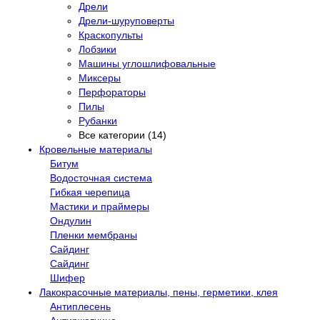
Дрели
Дрели-шуруповерты
Краскопульты
Лобзики
Машины углошлифовальные
Миксеры
Перфораторы
Пилы
Рубанки
Все категории (14)
Кровельные материалы
Битум
Водосточная система
Гибкая черепица
Мастики и праймеры
Ондулин
Пленки мембраны
Сайдинг
Сайдинг
Шифер
Лакокрасочные материалы, пены, герметики, клея
Антиплесень