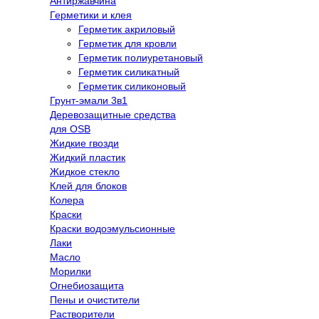
Антиржавчина
Герметики и клея
Герметик акриловый
Герметик для кровли
Герметик полиуретановый
Герметик силикатный
Герметик силиконовый
Грунт-эмали 3в1
Деревозащитные средства
для OSB
Жидкие гвозди
Жидкий пластик
Жидкое стекло
Клей для блоков
Колера
Краски
Краски водоэмульсионные
Лаки
Масло
Морилки
Огнебиозащита
Пены и очистители
Растворители