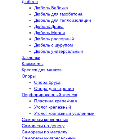
Дюбеля
Дюбель Бабочка
Дюбель для газобетона
Дюбель для теплоизоляции
Дюбель Дрива
Дюбель Молли
Дюбель распорный
Дюбель с шурупом
Дюбель универсальный
Заклепки
Кляммеры
Крепеж для маяков
Опоры
Опора бруса
Опора для стропил
Перфорированный крепеж
Пластина крепежная
Уголог крепежный
Уголог крепежный усиленный
Саморезы кровельные
Саморезы по дереву
Саморезы по металлу
Саморезы унивресальный