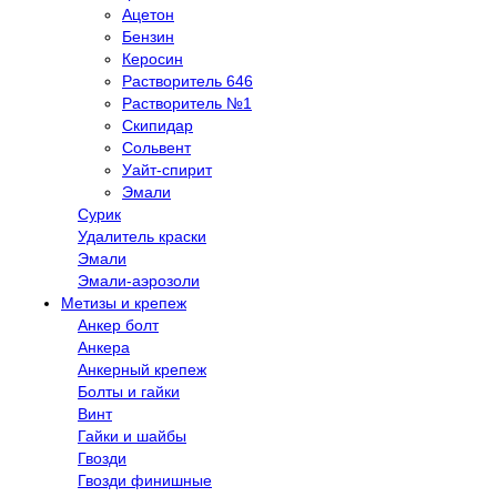
Ацетон
Бензин
Керосин
Растворитель 646
Растворитель №1
Скипидар
Сольвент
Уайт-спирит
Эмали
Сурик
Удалитель краски
Эмали
Эмали-аэрозоли
Метизы и крепеж
Анкер болт
Анкера
Анкерный крепеж
Болты и гайки
Винт
Гайки и шайбы
Гвозди
Гвозди финишные