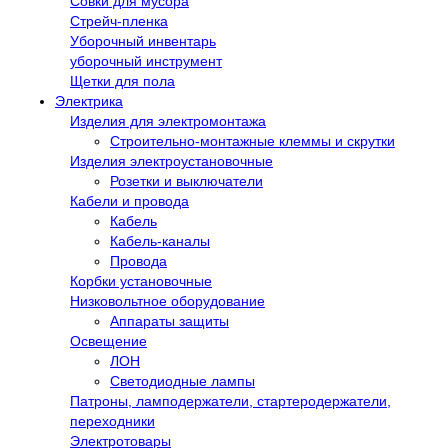
Совки для мусора
Стрейч-пленка
Уборочный инвентарь
уборочный инструмент
Щетки для пола
Электрика
Изделия для электромонтажа
Строительно-монтажные клеммы и скрутки
Изделия электроустановочные
Розетки и выключатели
Кабели и провода
Кабель
Кабель-каналы
Провода
Корбки установочные
Низковольтное оборудование
Аппараты защиты
Освещение
ЛОН
Светодиодные лампы
Патроны, ламподержатели, стартеродержатели,
переходники
Электротовары