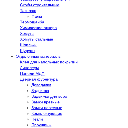
Скобы строительные
Такелаж
Фалы
Термошайба
Химические анкера
Хомуты
Хомуты стальные
Шпильки
Шурупы
Отделочные материалы
Клея для напольных покрытий
Линолеум
Панели МДФ
Дверная фурнитура
Доводчики
Задвижка
Задвижки для ворот
Замки врезные
Замки навесные
Комплектующие
Петли
Проушины