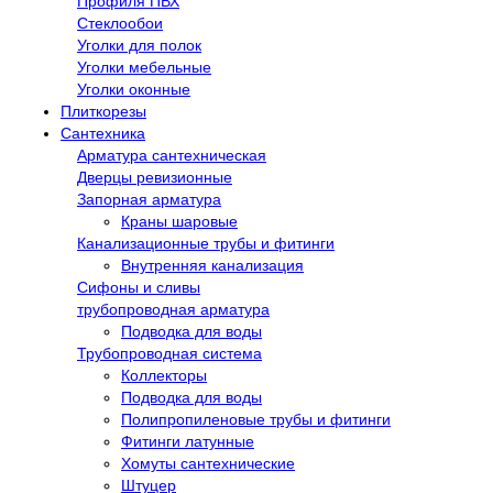
Профиля ПВХ
Стеклообои
Уголки для полок
Уголки мебельные
Уголки оконные
Плиткорезы
Сантехника
Арматура сантехническая
Дверцы ревизионные
Запорная арматура
Краны шаровые
Канализационные трубы и фитинги
Внутренняя канализация
Сифоны и сливы
трубопроводная арматура
Подводка для воды
Трубопроводная система
Коллекторы
Подводка для воды
Полипропиленовые трубы и фитинги
Фитинги латунные
Хомуты сантехнические
Штуцер