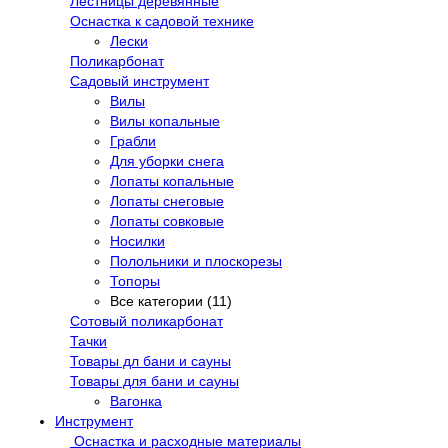
Лестницы деревянные
Оснастка к садовой технике
Лески
Поликарбонат
Садовый инструмент
Вилы
Вилы копальные
Грабли
Для уборки снега
Лопаты копальные
Лопаты снеговые
Лопаты совковые
Носилки
Полольники и плоскорезы
Топоры
Все категории (11)
Сотовый поликарбонат
Тачки
Товары дл бани и сауны
Товары для бани и сауны
Вагонка
Инструмент
Оснастка и расходные материалы