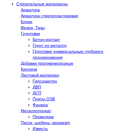
Строительные материалы
Арматура
Арматура стеклопластиковая
Блоки
Ведра, Тазы
Грунтовки
Бетон-контакт
Грунт по металлу
Грунтовки универсальные глубокого
проникновения
Добавки противоморозные
Кирпичи
Листовой материал
Гипсокартон
ДВП
ДСП
Плиты OSB
Фанера
Металлопрокат
Проволока
Песок, щебень, керамзит
Известь