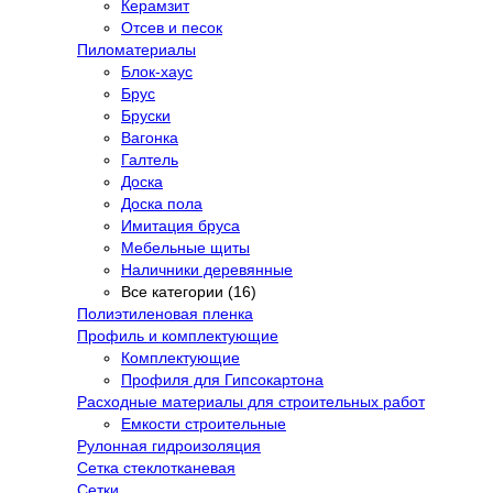
Керамзит
Отсев и песок
Пиломатериалы
Блок-хаус
Брус
Бруски
Вагонка
Галтель
Доска
Доска пола
Имитация бруса
Мебельные щиты
Наличники деревянные
Все категории (16)
Полиэтиленовая пленка
Профиль и комплектующие
Комплектующие
Профиля для Гипсокартона
Расходные материалы для строительных работ
Емкости строительные
Рулонная гидроизоляция
Сетка стеклотканевая
Сетки