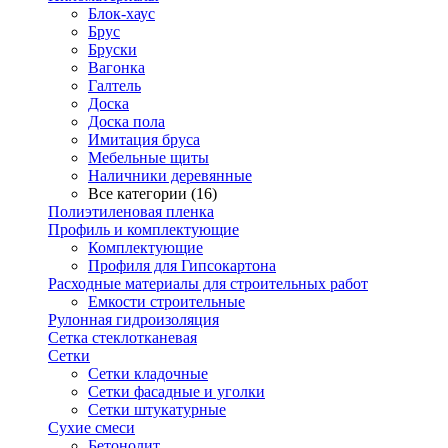
Блок-хаус
Брус
Бруски
Вагонка
Галтель
Доска
Доска пола
Имитация бруса
Мебельные щиты
Наличники деревянные
Все категории (16)
Полиэтиленовая пленка
Профиль и комплектующие
Комплектующие
Профиля для Гипсокартона
Расходные материалы для строительных работ
Емкости строительные
Рулонная гидроизоляция
Сетка стеклотканевая
Сетки
Сетки кладочные
Сетки фасадные и уголки
Сетки штукатурные
Сухие смеси
Бетонолит