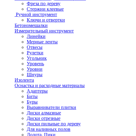
Фреза по дереву
Стержни клеевые
Ручной инструмент
Ключи и отвертки
Бетономешалки
Измерительный инструмент
Линейки
Мерные ленты
Отвесы
Рулетки
Угольник
Уровень
Уровни
Шнуры
Изолента
Оснастка и расходные материалы
Адаптеры
Биты
Буры
Выравниватели плитки
Диски алмазные
Диски отрезные
Диски пильные по дереву
Для наливных полов
Долота, Пики