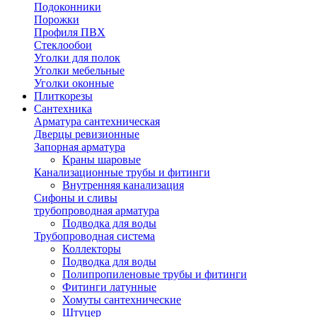
Подоконники
Порожки
Профиля ПВХ
Стеклообои
Уголки для полок
Уголки мебельные
Уголки оконные
Плиткорезы
Сантехника
Арматура сантехническая
Дверцы ревизионные
Запорная арматура
Краны шаровые
Канализационные трубы и фитинги
Внутренняя канализация
Сифоны и сливы
трубопроводная арматура
Подводка для воды
Трубопроводная система
Коллекторы
Подводка для воды
Полипропиленовые трубы и фитинги
Фитинги латунные
Хомуты сантехнические
Штуцер