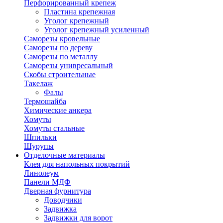
Перфорированный крепеж
Пластина крепежная
Уголог крепежный
Уголог крепежный усиленный
Саморезы кровельные
Саморезы по дереву
Саморезы по металлу
Саморезы унивресальный
Скобы строительные
Такелаж
Фалы
Термошайба
Химические анкера
Хомуты
Хомуты стальные
Шпильки
Шурупы
Отделочные материалы
Клея для напольных покрытий
Линолеум
Панели МДФ
Дверная фурнитура
Доводчики
Задвижка
Задвижки для ворот