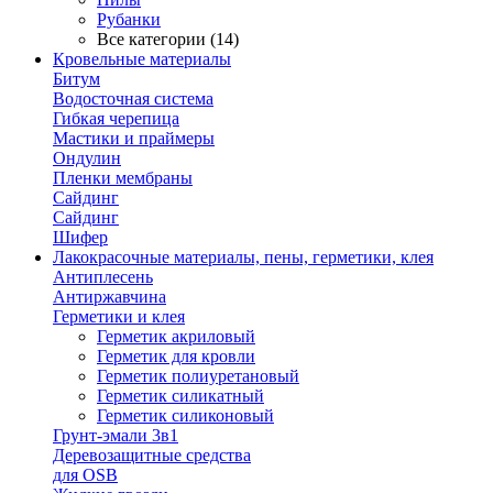
Рубанки
Все категории (14)
Кровельные материалы
Битум
Водосточная система
Гибкая черепица
Мастики и праймеры
Ондулин
Пленки мембраны
Сайдинг
Сайдинг
Шифер
Лакокрасочные материалы, пены, герметики, клея
Антиплесень
Антиржавчина
Герметики и клея
Герметик акриловый
Герметик для кровли
Герметик полиуретановый
Герметик силикатный
Герметик силиконовый
Грунт-эмали 3в1
Деревозащитные средства
для OSB