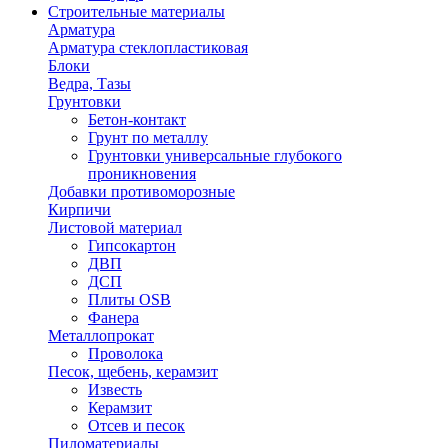
Строительные материалы
Арматура
Арматура стеклопластиковая
Блоки
Ведра, Тазы
Грунтовки
Бетон-контакт
Грунт по металлу
Грунтовки универсальные глубокого
проникновения
Добавки противоморозные
Кирпичи
Листовой материал
Гипсокартон
ДВП
ДСП
Плиты OSB
Фанера
Металлопрокат
Проволока
Песок, щебень, керамзит
Известь
Керамзит
Отсев и песок
Пиломатериалы