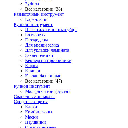
Зубила
Все категории (38)
Разметочный инструмент
Карандаши
Ручной инструмент
Пассатижи и плоскогубцы
Болторезы
Гвоздодеры
Для врезки замка
Для укладки ламината
Заклепочники
Кернеры и пробойники
Кирки
Киянки
Ключи баллонные
Все категории (47)
Ручной инстумент
Малярный инструмент
Сварочные аппараты
Средства защиты
Каски
Комбинезоны
Маски
Наушники
Очки защитные