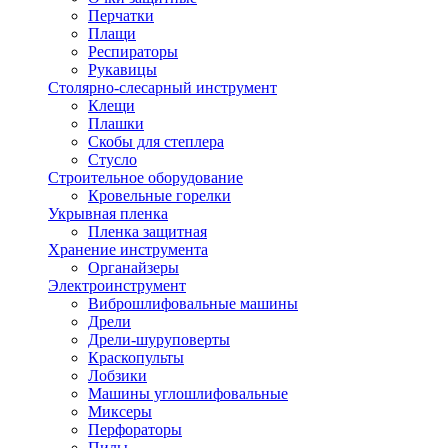
Перчатки
Плащи
Респираторы
Рукавицы
Столярно-слесарный инструмент
Клещи
Плашки
Скобы для степлера
Стусло
Строительное оборудование
Кровельные горелки
Укрывная пленка
Пленка защитная
Хранение инструмента
Органайзеры
Электроинструмент
Виброшлифовальные машины
Дрели
Дрели-шуруповерты
Краскопульты
Лобзики
Машины углошлифовальные
Миксеры
Перфораторы
Пилы