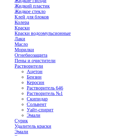
Жидкие гвозди
Жидкий пластик
Жидкое стекло
Клей для блоков
Колера
Краски
Краски водоэмульсионные
Лаки
Масло
Морилки
Огнебиозащита
Пены и очистители
Растворители
Ацетон
Бензин
Керосин
Растворитель 646
Растворитель №1
Скипидар
Сольвент
Уайт-спирит
Эмали
Сурик
Удалитель краски
Эмали