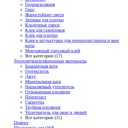
Гидроизоляция
Гипс
Жаростойкие смеси
Затирка для плитки
Кладочные смеси
Клея для газоблоков
Клея для плитки
Клея и штукатурки для пенополистирола и мин
ваты
Монтажный гипсовый клей
Все категории (17)
Теплозвукоизоляционные материалы
Базальтовая вата
Геотекситль
Джут
Минеральная вата
Напыляемый утеплитель
Отражающая изоляция
Пенопласт
Скорлупа
Трубная изоляция
Уплотнитель для окон и дверей
Все категории (11)
Цемент
Шпатлевки для OSB