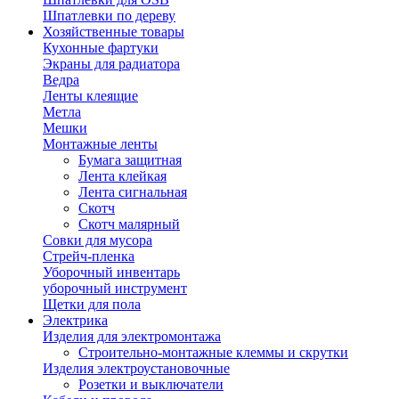
Шпатлевки по дереву
Хозяйственные товары
Кухонные фартуки
Экраны для радиатора
Ведра
Ленты клеящие
Метла
Мешки
Монтажные ленты
Бумага защитная
Лента клейкая
Лента сигнальная
Скотч
Скотч малярный
Совки для мусора
Стрейч-пленка
Уборочный инвентарь
уборочный инструмент
Щетки для пола
Электрика
Изделия для электромонтажа
Строительно-монтажные клеммы и скрутки
Изделия электроустановочные
Розетки и выключатели