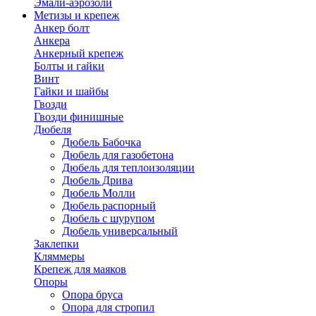
Эмали-аэрозоли
Метизы и крепеж
Анкер болт
Анкера
Анкерный крепеж
Болты и гайки
Винт
Гайки и шайбы
Гвозди
Гвозди финишные
Дюбеля
Дюбель Бабочка
Дюбель для газобетона
Дюбель для теплоизоляции
Дюбель Дрива
Дюбель Молли
Дюбель распорный
Дюбель с шурупом
Дюбель универсальный
Заклепки
Кляммеры
Крепеж для маяков
Опоры
Опора бруса
Опора для стропил