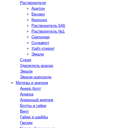
Растворители
Ацетон
Бензин
Керосин
Растворитель 646
Растворитель №1
Скипидар
Сольвент
Уайт-спирит
Эмали
Сурик
Удалитель краски
Эмали
Эмали-аэрозоли
Метизы и крепеж
Анкер болт
Анкера
Анкерный крепеж
Болты и гайки
Винт
Гайки и шайбы
Гвозди