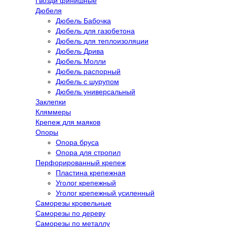
Гвозди финишные
Дюбеля
Дюбель Бабочка
Дюбель для газобетона
Дюбель для теплоизоляции
Дюбель Дрива
Дюбель Молли
Дюбель распорный
Дюбель с шурупом
Дюбель универсальный
Заклепки
Кляммеры
Крепеж для маяков
Опоры
Опора бруса
Опора для стропил
Перфорированный крепеж
Пластина крепежная
Уголог крепежный
Уголог крепежный усиленный
Саморезы кровельные
Саморезы по дереву
Саморезы по металлу