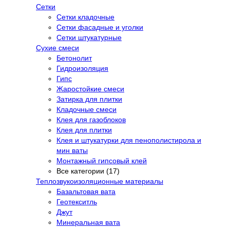
Сетки
Сетки кладочные
Сетки фасадные и уголки
Сетки штукатурные
Сухие смеси
Бетонолит
Гидроизоляция
Гипс
Жаростойкие смеси
Затирка для плитки
Кладочные смеси
Клея для газоблоков
Клея для плитки
Клея и штукатурки для пенополистирола и
мин ваты
Монтажный гипсовый клей
Все категории (17)
Теплозвукоизоляционные материалы
Базальтовая вата
Геотекситль
Джут
Минеральная вата