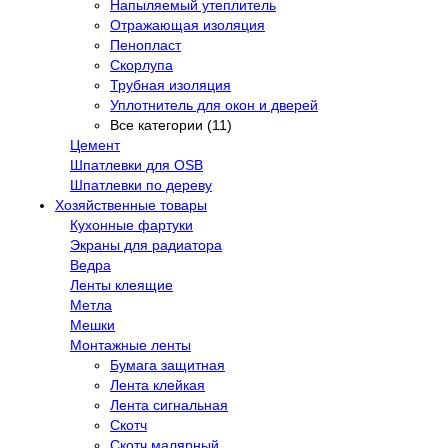
Напыляемый утеплитель
Отражающая изоляция
Пенопласт
Скорлупа
Трубная изоляция
Уплотнитель для окон и дверей
Все категории (11)
Цемент
Шпатлевки для OSB
Шпатлевки по дереву
Хозяйственные товары
Кухонные фартуки
Экраны для радиатора
Ведра
Ленты клеящие
Метла
Мешки
Монтажные ленты
Бумага защитная
Лента клейкая
Лента сигнальная
Скотч
Скотч малярный