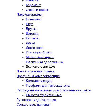
Известь
Керамзит
Отсев и песок
Пиломатериалы
Блок-хаус
Брус
Бруски
Вагонка
Галтель
Доска
Доска пола
Имитация бруса
Мебельные щиты
Наличники деревянные
Все категории (16)
Полиэтиленовая пленка
Профиль и комплектующие
Комплектующие
Профиля для Гипсокартона
Расходные материалы для строительных работ
Емкости строительные
Рулонная гидроизоляция
Сетка стеклотканевая