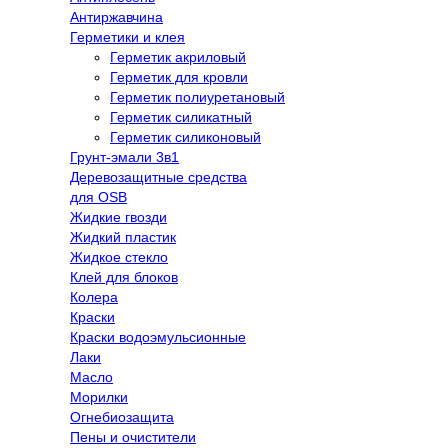
Антиржавчина
Герметики и клея
Герметик акриловый
Герметик для кровли
Герметик полиуретановый
Герметик силикатный
Герметик силиконовый
Грунт-эмали 3в1
Деревозащитные средства
для OSB
Жидкие гвозди
Жидкий пластик
Жидкое стекло
Клей для блоков
Колера
Краски
Краски водоэмульсионные
Лаки
Масло
Морилки
Огнебиозащита
Пены и очистители