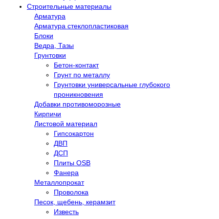
Строительные материалы
Арматура
Арматура стеклопластиковая
Блоки
Ведра, Тазы
Грунтовки
Бетон-контакт
Грунт по металлу
Грунтовки универсальные глубокого
проникновения
Добавки противоморозные
Кирпичи
Листовой материал
Гипсокартон
ДВП
ДСП
Плиты OSB
Фанера
Металлопрокат
Проволока
Песок, щебень, керамзит
Известь