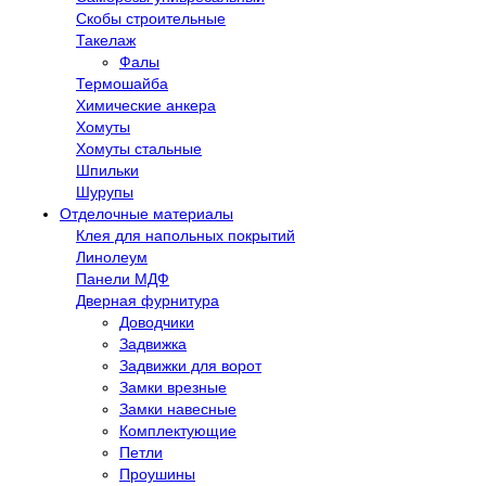
Скобы строительные
Такелаж
Фалы
Термошайба
Химические анкера
Хомуты
Хомуты стальные
Шпильки
Шурупы
Отделочные материалы
Клея для напольных покрытий
Линолеум
Панели МДФ
Дверная фурнитура
Доводчики
Задвижка
Задвижки для ворот
Замки врезные
Замки навесные
Комплектующие
Петли
Проушины