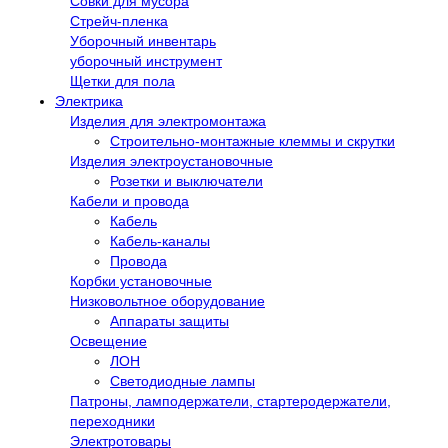
Совки для мусора
Стрейч-пленка
Уборочный инвентарь
уборочный инструмент
Щетки для пола
Электрика
Изделия для электромонтажа
Строительно-монтажные клеммы и скрутки
Изделия электроустановочные
Розетки и выключатели
Кабели и провода
Кабель
Кабель-каналы
Провода
Корбки установочные
Низковольтное оборудование
Аппараты защиты
Освещение
ЛОН
Светодиодные лампы
Патроны, ламподержатели, стартеродержатели,
переходники
Электротовары