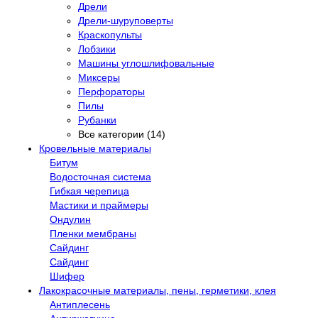
Дрели
Дрели-шуруповерты
Краскопульты
Лобзики
Машины углошлифовальные
Миксеры
Перфораторы
Пилы
Рубанки
Все категории (14)
Кровельные материалы
Битум
Водосточная система
Гибкая черепица
Мастики и праймеры
Ондулин
Пленки мембраны
Сайдинг
Сайдинг
Шифер
Лакокрасочные материалы, пены, герметики, клея
Антиплесень