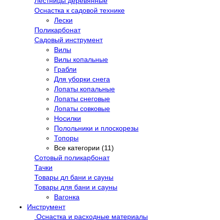
Лестницы деревянные
Оснастка к садовой технике
Лески
Поликарбонат
Садовый инструмент
Вилы
Вилы копальные
Грабли
Для уборки снега
Лопаты копальные
Лопаты снеговые
Лопаты совковые
Носилки
Полольники и плоскорезы
Топоры
Все категории (11)
Сотовый поликарбонат
Тачки
Товары дл бани и сауны
Товары для бани и сауны
Вагонка
Инструмент
Оснастка и расходные материалы