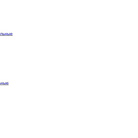
льные
ьные