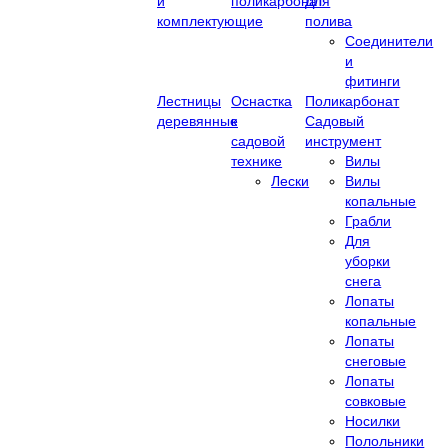
и
поликарбонат
Для
комплектующие
полива
Соединители
и
фитинги
Лестницы
Оснастка
Поликарбонат
деревянные
к
Садовый
садовой
инструмент
технике
Вилы
Лески
Вилы
копальные
Грабли
Для
уборки
снега
Лопаты
копальные
Лопаты
снеговые
Лопаты
совковые
Носилки
Полольники