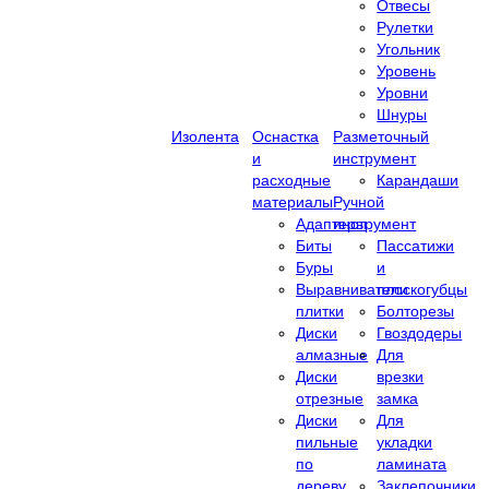
Отвесы
Рулетки
Угольник
Уровень
Уровни
Шнуры
Изолента
Оснастка
Разметочный
и
инструмент
расходные
Карандаши
материалы
Ручной
Адаптеры
инструмент
Биты
Пассатижи
Буры
и
Выравниватели
плоскогубцы
плитки
Болторезы
Диски
Гвоздодеры
алмазные
Для
Диски
врезки
отрезные
замка
Диски
Для
пильные
укладки
по
ламината
дереву
Заклепочники