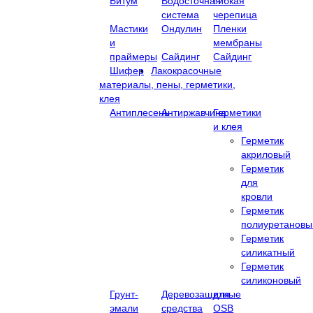
Битум
Водосточная
Гибкая
система
черепица
Мастики
Ондулин
Пленки
и
мембраны
праймеры
Сайдинг
Сайдинг
Шифер
Лакокрасочные
материалы, пены, герметики,
клея
Антиплесень
Антиржавчина
Герметики
и клея
Герметик
акриловый
Герметик
для
кровли
Герметик
полиуретановы
Герметик
силикатный
Герметик
силиконовый
Грунт-
Деревозащитные
для
эмали
средства
OSB