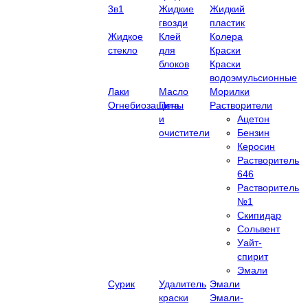
3в1
Жидкие
Жидкий
гвозди
пластик
Жидкое
Клей
Колера
стекло
для
Краски
блоков
Краски
водоэмульсионные
Лаки
Масло
Морилки
Огнебиозащита
Пены
Растворители
и
Ацетон
очистители
Бензин
Керосин
Растворитель
646
Растворитель
№1
Скипидар
Сольвент
Уайт-
спирит
Эмали
Сурик
Удалитель
Эмали
краски
Эмали-