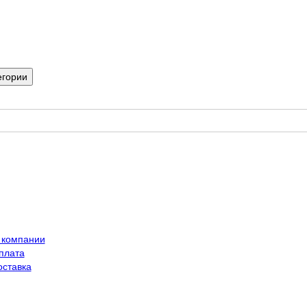
егории
 компании
плата
оставка