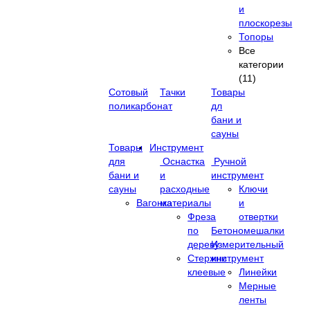
и
плоскорезы
Топоры
Все
категории
(11)
Сотовый
Тачки
Товары
поликарбонат
дл
бани и
сауны
Товары
Инструмент
для
Оснастка
Ручной
бани и
и
инструмент
сауны
расходные
Ключи
Вагонка
материалы
и
Фреза
отвертки
по
Бетономешалки
дереву
Измерительный
Стержни
инструмент
клеевые
Линейки
Мерные
ленты