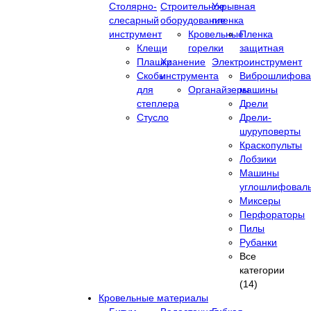
Столярно-
Строительное
Укрывная
слесарный
оборудование
пленка
инструмент
Кровельные
Пленка
Клещи
горелки
защитная
Плашки
Хранение
Электроинструмент
Скобы
инструмента
Виброшлифова
для
Органайзеры
машины
степлера
Дрели
Стусло
Дрели-
шуруповерты
Краскопульты
Лобзики
Машины
углошлифовал
Миксеры
Перфораторы
Пилы
Рубанки
Все
категории
(14)
Кровельные материалы