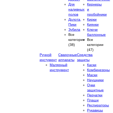
Для
Кернеры
наливных
и
полов
пробойники
Долота,
Кирки
Пики
Киянки
Зубила
Ключи
Все
баллонные
категории
Все
(38)
категории
(47)
Ручной
Сварочные
Средства
инстумент
аппараты
защиты
Малярный
Каски
инструмент
Комбинезоны
Маски
Наушники
Очки
защитные
Перчатки
Плащи
Респираторы
Рукавицы