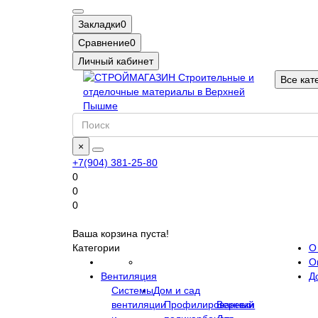
Закладки
0
Сравнение
0
Личный кабинет
Все кат
×
+7(904) 381-25-80
0
0
0
Ваша корзина пуста!
Категории
О
О
Вентиляция
Д
Системы
Дом и сад
вентиляции
Профилированный
Веревки