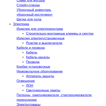
Совки для мусора
Стрейч-пленка
Уборочный инвентарь
уборочный инструмент
Щетки для пола
Электрика
Изделия для электромонтажа
Строительно-монтажные клеммы и скрутки
Изделия электроустановочные
Розетки и выключатели
Кабели и провода
Кабель
Кабель-каналы
Провода
Корбки установочные
Низковольтное оборудование
Аппараты защиты
Освещение
ЛОН
Светодиодные лампы
Патроны, ламподержатели, стартеродержатели,
переходники
Электротовары