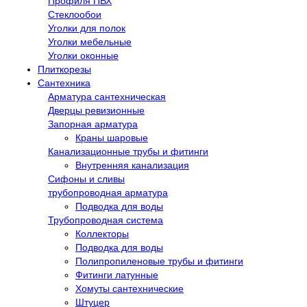
Профиля ПВХ
Стеклообои
Уголки для полок
Уголки мебельные
Уголки оконные
Плиткорезы
Сантехника
Арматура сантехническая
Дверцы ревизионные
Запорная арматура
Краны шаровые
Канализационные трубы и фитинги
Внутренняя канализация
Сифоны и сливы
трубопроводная арматура
Подводка для воды
Трубопроводная система
Коллекторы
Подводка для воды
Полипропиленовые трубы и фитинги
Фитинги латунные
Хомуты сантехнические
Штуцер