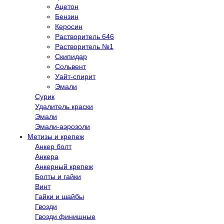
Ацетон
Бензин
Керосин
Растворитель 646
Растворитель №1
Скипидар
Сольвент
Уайт-спирит
Эмали
Сурик
Удалитель краски
Эмали
Эмали-аэрозоли
Метизы и крепеж
Анкер болт
Анкера
Анкерный крепеж
Болты и гайки
Винт
Гайки и шайбы
Гвозди
Гвозди финишные