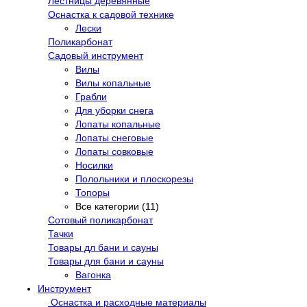
Лестницы деревянные
Оснастка к садовой технике
Лески
Поликарбонат
Садовый инструмент
Вилы
Вилы копальные
Грабли
Для уборки снега
Лопаты копальные
Лопаты снеговые
Лопаты совковые
Носилки
Полольники и плоскорезы
Топоры
Все категории (11)
Сотовый поликарбонат
Тачки
Товары дл бани и сауны
Товары для бани и сауны
Вагонка
Инструмент
Оснастка и расходные материалы