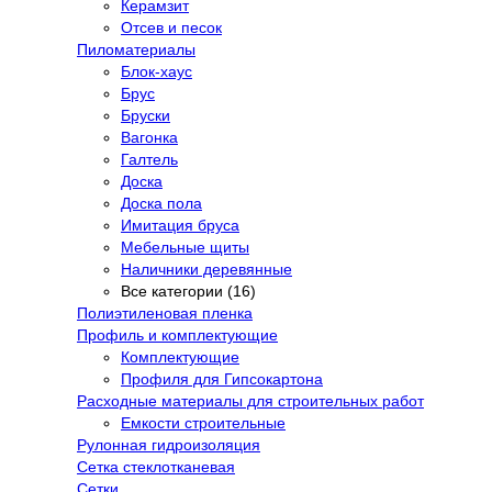
Керамзит
Отсев и песок
Пиломатериалы
Блок-хаус
Брус
Бруски
Вагонка
Галтель
Доска
Доска пола
Имитация бруса
Мебельные щиты
Наличники деревянные
Все категории (16)
Полиэтиленовая пленка
Профиль и комплектующие
Комплектующие
Профиля для Гипсокартона
Расходные материалы для строительных работ
Емкости строительные
Рулонная гидроизоляция
Сетка стеклотканевая
Сетки