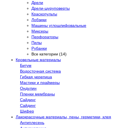
Дрели
Дрели-шуруповерты
Краскопульты
Лобзики
Машины углошлифовальные
Миксеры
Перфораторы
Пилы
Рубанки
Все категории (14)
Кровельные материалы
Битум
Водосточная система
Гибкая черепица
Мастики и праймеры
Ондулин
Пленки мембраны
Сайдинг
Сайдинг
Шифер
Лакокрасочные материалы, пены, герметики, клея
Антиплесень