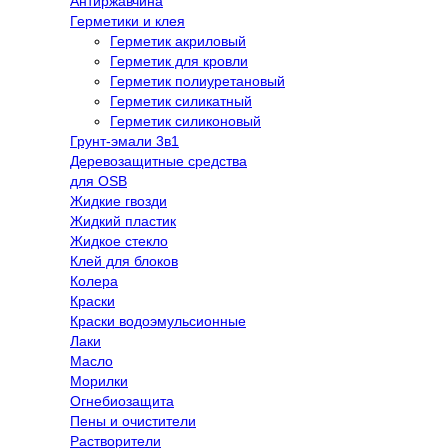
Антиржавчина
Герметики и клея
Герметик акриловый
Герметик для кровли
Герметик полиуретановый
Герметик силикатный
Герметик силиконовый
Грунт-эмали 3в1
Деревозащитные средства
для OSB
Жидкие гвозди
Жидкий пластик
Жидкое стекло
Клей для блоков
Колера
Краски
Краски водоэмульсионные
Лаки
Масло
Морилки
Огнебиозащита
Пены и очистители
Растворители