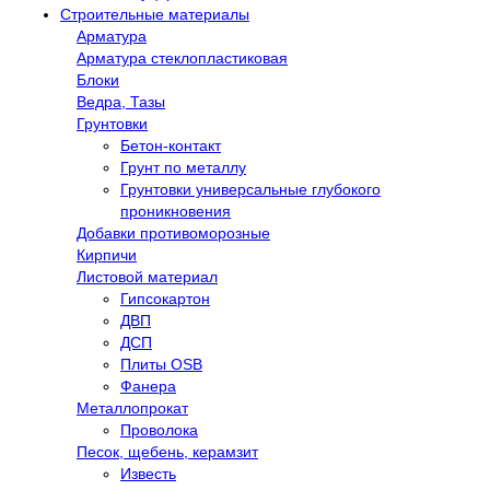
Строительные материалы
Арматура
Арматура стеклопластиковая
Блоки
Ведра, Тазы
Грунтовки
Бетон-контакт
Грунт по металлу
Грунтовки универсальные глубокого
проникновения
Добавки противоморозные
Кирпичи
Листовой материал
Гипсокартон
ДВП
ДСП
Плиты OSB
Фанера
Металлопрокат
Проволока
Песок, щебень, керамзит
Известь