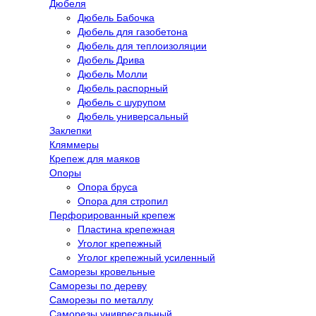
Дюбеля
Дюбель Бабочка
Дюбель для газобетона
Дюбель для теплоизоляции
Дюбель Дрива
Дюбель Молли
Дюбель распорный
Дюбель с шурупом
Дюбель универсальный
Заклепки
Кляммеры
Крепеж для маяков
Опоры
Опора бруса
Опора для стропил
Перфорированный крепеж
Пластина крепежная
Уголог крепежный
Уголог крепежный усиленный
Саморезы кровельные
Саморезы по дереву
Саморезы по металлу
Саморезы унивресальный