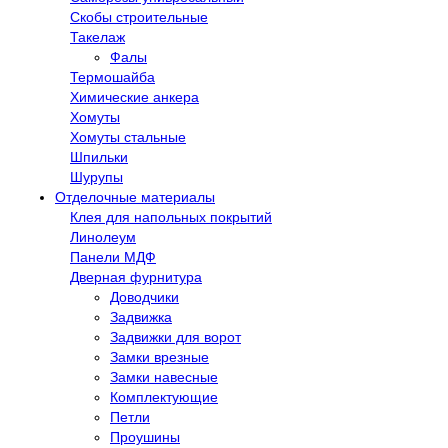
Скобы строительные
Такелаж
Фалы
Термошайба
Химические анкера
Хомуты
Хомуты стальные
Шпильки
Шурупы
Отделочные материалы
Клея для напольных покрытий
Линолеум
Панели МДФ
Дверная фурнитура
Доводчики
Задвижка
Задвижки для ворот
Замки врезные
Замки навесные
Комплектующие
Петли
Проушины