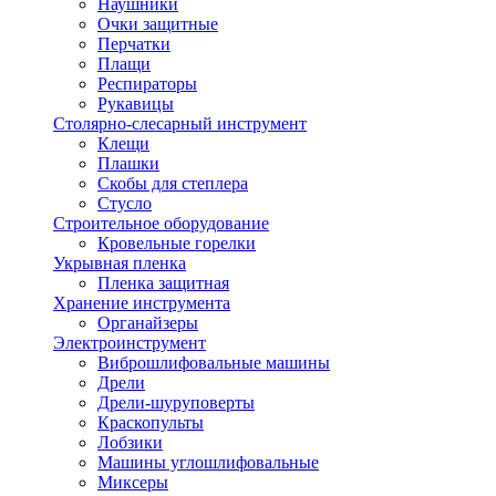
Наушники
Очки защитные
Перчатки
Плащи
Респираторы
Рукавицы
Столярно-слесарный инструмент
Клещи
Плашки
Скобы для степлера
Стусло
Строительное оборудование
Кровельные горелки
Укрывная пленка
Пленка защитная
Хранение инструмента
Органайзеры
Электроинструмент
Виброшлифовальные машины
Дрели
Дрели-шуруповерты
Краскопульты
Лобзики
Машины углошлифовальные
Миксеры