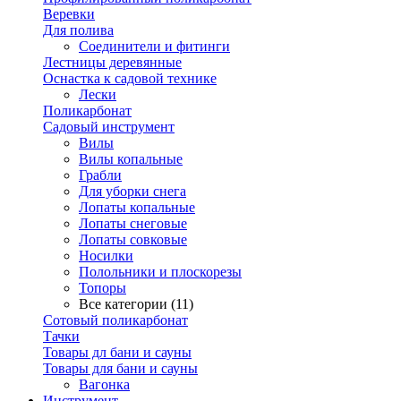
Веревки
Для полива
Соединители и фитинги
Лестницы деревянные
Оснастка к садовой технике
Лески
Поликарбонат
Садовый инструмент
Вилы
Вилы копальные
Грабли
Для уборки снега
Лопаты копальные
Лопаты снеговые
Лопаты совковые
Носилки
Полольники и плоскорезы
Топоры
Все категории (11)
Сотовый поликарбонат
Тачки
Товары дл бани и сауны
Товары для бани и сауны
Вагонка
Инструмент