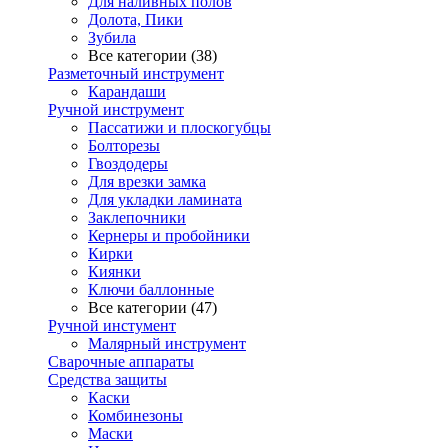
Для наливных полов
Долота, Пики
Зубила
Все категории (38)
Разметочный инструмент
Карандаши
Ручной инструмент
Пассатижи и плоскогубцы
Болторезы
Гвоздодеры
Для врезки замка
Для укладки ламината
Заклепочники
Кернеры и пробойники
Кирки
Киянки
Ключи баллонные
Все категории (47)
Ручной инстумент
Малярный инструмент
Сварочные аппараты
Средства защиты
Каски
Комбинезоны
Маски