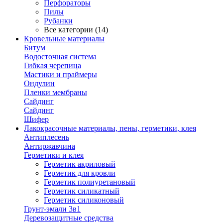
Перфораторы
Пилы
Рубанки
Все категории (14)
Кровельные материалы
Битум
Водосточная система
Гибкая черепица
Мастики и праймеры
Ондулин
Пленки мембраны
Сайдинг
Сайдинг
Шифер
Лакокрасочные материалы, пены, герметики, клея
Антиплесень
Антиржавчина
Герметики и клея
Герметик акриловый
Герметик для кровли
Герметик полиуретановый
Герметик силикатный
Герметик силиконовый
Грунт-эмали 3в1
Деревозащитные средства