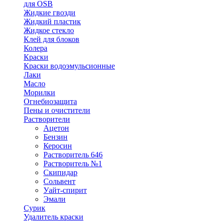
для OSB
Жидкие гвозди
Жидкий пластик
Жидкое стекло
Клей для блоков
Колера
Краски
Краски водоэмульсионные
Лаки
Масло
Морилки
Огнебиозащита
Пены и очистители
Растворители
Ацетон
Бензин
Керосин
Растворитель 646
Растворитель №1
Скипидар
Сольвент
Уайт-спирит
Эмали
Сурик
Удалитель краски