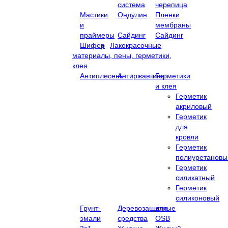
система
черепица
Мастики
Ондулин
Пленки
и
мембраны
праймеры
Сайдинг
Сайдинг
Шифер
Лакокрасочные
материалы, пены, герметики,
клея
Антиплесень
Антиржавчина
Герметики
и клея
Герметик
акриловый
Герметик
для
кровли
Герметик
полиуретановы
Герметик
силикатный
Герметик
силиконовый
Грунт-
Деревозащитные
для
эмали
средства
OSB