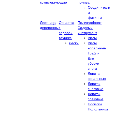
комплектующие
полива
Соединители
и
фитинги
Лестницы
Оснастка
Поликарбонат
деревянные
к
Садовый
садовой
инструмент
технике
Вилы
Лески
Вилы
копальные
Грабли
Для
уборки
снега
Лопаты
копальные
Лопаты
снеговые
Лопаты
совковые
Носилки
Полольники