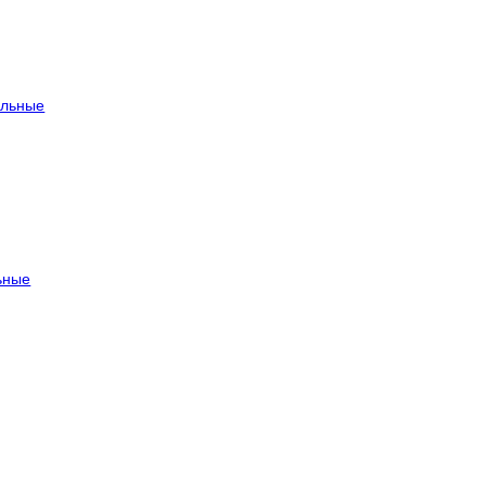
льные
ьные