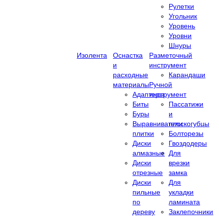
Рулетки
Угольник
Уровень
Уровни
Шнуры
Изолента
Оснастка
Разметочный
и
инструмент
расходные
Карандаши
материалы
Ручной
Адаптеры
инструмент
Биты
Пассатижи
Буры
и
Выравниватели
плоскогубцы
плитки
Болторезы
Диски
Гвоздодеры
алмазные
Для
Диски
врезки
отрезные
замка
Диски
Для
пильные
укладки
по
ламината
дереву
Заклепочники