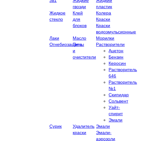
3в1
Жидкие
Жидкий
гвозди
пластик
Жидкое
Клей
Колера
стекло
для
Краски
блоков
Краски
водоэмульсионные
Лаки
Масло
Морилки
Огнебиозащита
Пены
Растворители
и
Ацетон
очистители
Бензин
Керосин
Растворитель
646
Растворитель
№1
Скипидар
Сольвент
Уайт-
спирит
Эмали
Сурик
Удалитель
Эмали
краски
Эмали-
аэрозоли