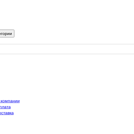
егории
 компании
плата
оставка