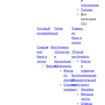
и
плоскорезы
Топоры
Все
категории
(11)
Сотовый
Тачки
Товары
поликарбонат
дл
бани и
сауны
Товары
Инструмент
для
Оснастка
Ручной
бани и
и
инструмент
сауны
расходные
Ключи
Вагонка
материалы
и
Фреза
отвертки
по
Бетономешалки
дереву
Измерительный
Стержни
инструмент
клеевые
Линейки
Мерные
ленты
Отвесы