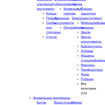
слесарный
оборудование
пленка
инструмент
Кровельные
Пленка
Клещи
горелки
защитная
Плашки
Хранение
Электроинструмент
Скобы
инструмента
Виброшлифова
для
Органайзеры
машины
степлера
Дрели
Стусло
Дрели-
шуруповерты
Краскопульты
Лобзики
Машины
углошлифовал
Миксеры
Перфораторы
Пилы
Рубанки
Все
категории
(14)
Кровельные материалы
Битум
Водосточная
Гибкая