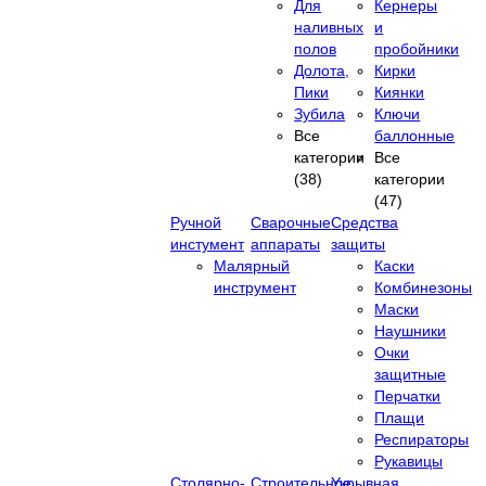
Для
Кернеры
наливных
и
полов
пробойники
Долота,
Кирки
Пики
Киянки
Зубила
Ключи
Все
баллонные
категории
Все
(38)
категории
(47)
Ручной
Сварочные
Средства
инстумент
аппараты
защиты
Малярный
Каски
инструмент
Комбинезоны
Маски
Наушники
Очки
защитные
Перчатки
Плащи
Респираторы
Рукавицы
Столярно-
Строительное
Укрывная