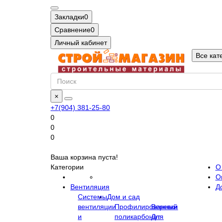
Закладки
0
Сравнение
0
Личный кабинет
Все кат
×
+7(904) 381-25-80
0
0
0
Ваша корзина пуста!
Категории
О
О
Вентиляция
Д
Системы
Дом и сад
вентиляции
Профилированный
Веревки
и
поликарбонат
Для