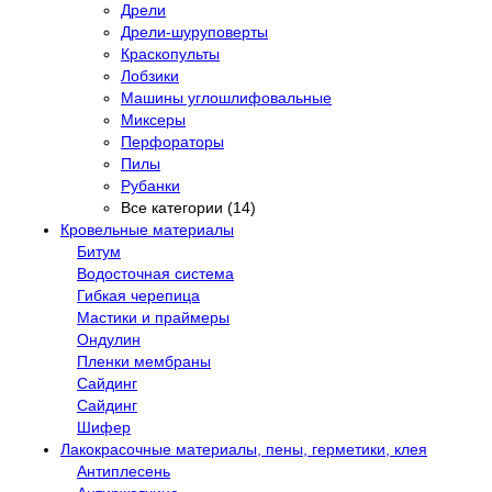
Дрели
Дрели-шуруповерты
Краскопульты
Лобзики
Машины углошлифовальные
Миксеры
Перфораторы
Пилы
Рубанки
Все категории (14)
Кровельные материалы
Битум
Водосточная система
Гибкая черепица
Мастики и праймеры
Ондулин
Пленки мембраны
Сайдинг
Сайдинг
Шифер
Лакокрасочные материалы, пены, герметики, клея
Антиплесень