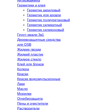
Антиржавчина
Герметики и клея
Герметик акриловый
Герметик для кровли
Герметик полиуретановый
Герметик силикатный
Герметик силиконовый
Грунт-эмали 3в1
Деревозащитные средства
для OSB
Жидкие гвозди
Жидкий пластик
Жидкое стекло
Клей для блоков
Колера
Краски
Краски водоэмульсионные
Лаки
Масло
Морилки
Огнебиозащита
Пены и очистители
Растворители