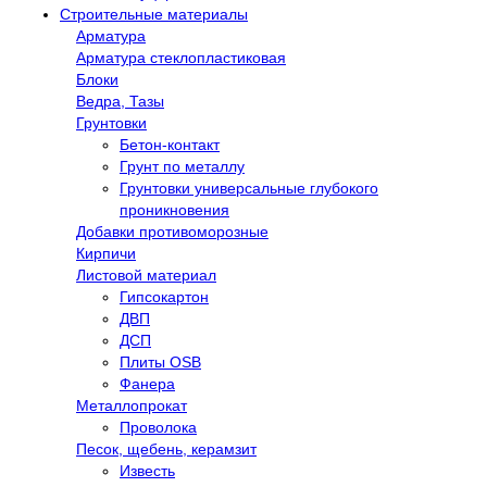
Строительные материалы
Арматура
Арматура стеклопластиковая
Блоки
Ведра, Тазы
Грунтовки
Бетон-контакт
Грунт по металлу
Грунтовки универсальные глубокого
проникновения
Добавки противоморозные
Кирпичи
Листовой материал
Гипсокартон
ДВП
ДСП
Плиты OSB
Фанера
Металлопрокат
Проволока
Песок, щебень, керамзит
Известь