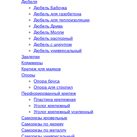
Дюбеля
Дюбель Бабочка
Дюбель для газобетона
Дюбель для теплоизоляции
Дюбель Дрива
Дюбель Молли
Дюбель распорный
Дюбель с шурупом
Дюбель универсальный
Заклепки
Кляммеры
Крепеж для маяков
Опоры
Опора бруса
Опора для стропил
Перфорированный крепеж
Пластина крепежная
Уголог крепежный
Уголог крепежный усиленный
Саморезы кровельные
Саморезы по дереву
Саморезы по металлу
Саморезы унивресальный