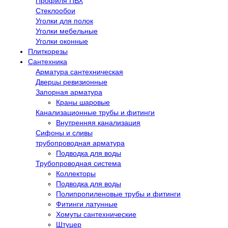
Профиля ПВХ
Стеклообои
Уголки для полок
Уголки мебельные
Уголки оконные
Плиткорезы
Сантехника
Арматура сантехническая
Дверцы ревизионные
Запорная арматура
Краны шаровые
Канализационные трубы и фитинги
Внутренняя канализация
Сифоны и сливы
трубопроводная арматура
Подводка для воды
Трубопроводная система
Коллекторы
Подводка для воды
Полипропиленовые трубы и фитинги
Фитинги латунные
Хомуты сантехнические
Штуцер