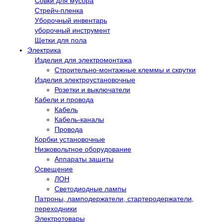
Совки для мусора
Стрейч-пленка
Уборочный инвентарь
уборочный инструмент
Щетки для пола
Электрика
Изделия для электромонтажа
Строительно-монтажные клеммы и скрутки
Изделия электроустановочные
Розетки и выключатели
Кабели и провода
Кабель
Кабель-каналы
Провода
Корбки установочные
Низковольтное оборудование
Аппараты защиты
Освещение
ЛОН
Светодиодные лампы
Патроны, ламподержатели, стартеродержатели,
переходники
Электротовары