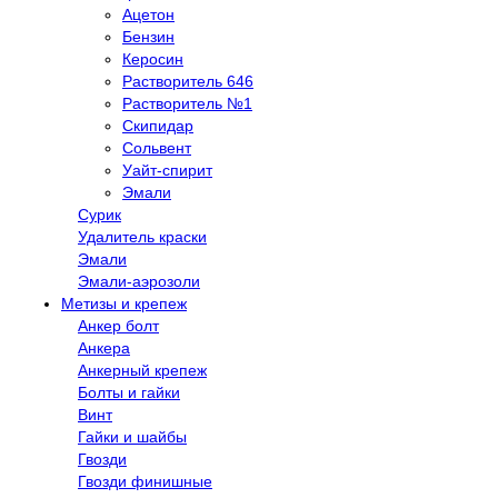
Ацетон
Бензин
Керосин
Растворитель 646
Растворитель №1
Скипидар
Сольвент
Уайт-спирит
Эмали
Сурик
Удалитель краски
Эмали
Эмали-аэрозоли
Метизы и крепеж
Анкер болт
Анкера
Анкерный крепеж
Болты и гайки
Винт
Гайки и шайбы
Гвозди
Гвозди финишные