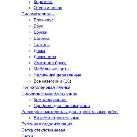
Керамзит
Отсев и песок
Пиломатериалы
Блок-хаус
Брус
Бруски
Вагонка
Галтель
Доска
Доска пола
Имитация бруса
Мебельные щиты
Наличники деревянные
Все категории (16)
Полиэтиленовая пленка
Профиль и комплектующие
Комплектующие
Профиля для Гипсокартона
Расходные материалы для строительных работ
Емкости строительные
Рулонная гидроизоляция
Сетка стеклотканевая
Сетки