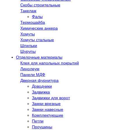
Скобы строительные
Такелаж
Фалы
Термошайба
Химические анкера
Хомуты
Хомуты стальные
Шпильки
Шурупы
Отделочные материалы
Клея для напольных покрытий
Линолеум
Панели МДФ
Дверная фурнитура
Доводчики
Задвижка
Задвижки для ворот
Замки врезные
Замки навесные
Комплектующие
Петли
Проушины