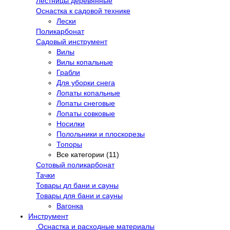
Лестницы деревянные
Оснастка к садовой технике
Лески
Поликарбонат
Садовый инструмент
Вилы
Вилы копальные
Грабли
Для уборки снега
Лопаты копальные
Лопаты снеговые
Лопаты совковые
Носилки
Полольники и плоскорезы
Топоры
Все категории (11)
Сотовый поликарбонат
Тачки
Товары дл бани и сауны
Товары для бани и сауны
Вагонка
Инструмент
Оснастка и расходные материалы