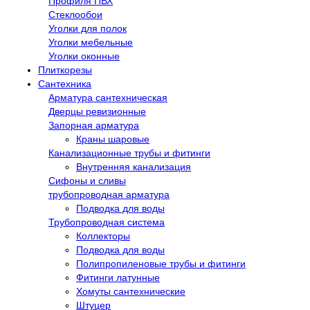
Профиля ПВХ
Стеклообои
Уголки для полок
Уголки мебельные
Уголки оконные
Плиткорезы
Сантехника
Арматура сантехническая
Дверцы ревизионные
Запорная арматура
Краны шаровые
Канализационные трубы и фитинги
Внутренняя канализация
Сифоны и сливы
трубопроводная арматура
Подводка для воды
Трубопроводная система
Коллекторы
Подводка для воды
Полипропиленовые трубы и фитинги
Фитинги латунные
Хомуты сантехнические
Штуцер