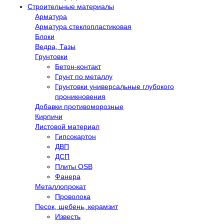
Строительные материалы
Арматура
Арматура стеклопластиковая
Блоки
Ведра, Тазы
Грунтовки
Бетон-контакт
Грунт по металлу
Грунтовки универсальные глубокого
проникновения
Добавки противоморозные
Кирпичи
Листовой материал
Гипсокартон
ДВП
ДСП
Плиты OSB
Фанера
Металлопрокат
Проволока
Песок, щебень, керамзит
Известь