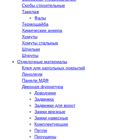
Скобы строительные
Такелаж
Фалы
Термошайба
Химические анкера
Хомуты
Хомуты стальные
Шпильки
Шурупы
Отделочные материалы
Клея для напольных покрытий
Линолеум
Панели МДФ
Дверная фурнитура
Доводчики
Задвижка
Задвижки для ворот
Замки врезные
Замки навесные
Комплектующие
Петли
Проушины