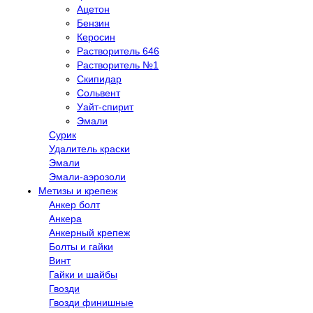
Ацетон
Бензин
Керосин
Растворитель 646
Растворитель №1
Скипидар
Сольвент
Уайт-спирит
Эмали
Сурик
Удалитель краски
Эмали
Эмали-аэрозоли
Метизы и крепеж
Анкер болт
Анкера
Анкерный крепеж
Болты и гайки
Винт
Гайки и шайбы
Гвозди
Гвозди финишные