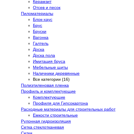
Керамзит
Отсев и песок
Пиломатериалы
Блок-хаус
Брус
Бруски
Вагонка
Галтель
Доска
Доска пола
Имитация бруса
Мебельные щиты
Наличники деревянные
Все категории (16)
Полиэтиленовая пленка
Профиль и комплектующие
Комплектующие
Профиля для Гипсокартона
Расходные материалы для строительных работ
Емкости строительные
Рулонная гидроизоляция
Сетка стеклотканевая
Сетки