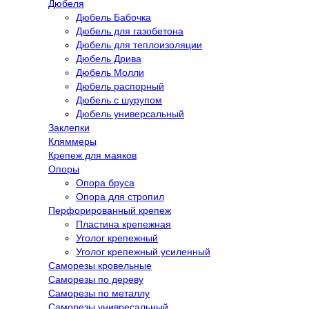
Дюбеля
Дюбель Бабочка
Дюбель для газобетона
Дюбель для теплоизоляции
Дюбель Дрива
Дюбель Молли
Дюбель распорный
Дюбель с шурупом
Дюбель универсальный
Заклепки
Кляммеры
Крепеж для маяков
Опоры
Опора бруса
Опора для стропил
Перфорированный крепеж
Пластина крепежная
Уголог крепежный
Уголог крепежный усиленный
Саморезы кровельные
Саморезы по дереву
Саморезы по металлу
Саморезы унивресальный