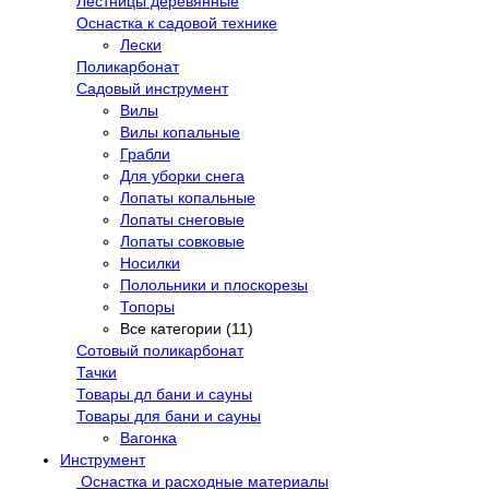
Лестницы деревянные
Оснастка к садовой технике
Лески
Поликарбонат
Садовый инструмент
Вилы
Вилы копальные
Грабли
Для уборки снега
Лопаты копальные
Лопаты снеговые
Лопаты совковые
Носилки
Полольники и плоскорезы
Топоры
Все категории (11)
Сотовый поликарбонат
Тачки
Товары дл бани и сауны
Товары для бани и сауны
Вагонка
Инструмент
Оснастка и расходные материалы