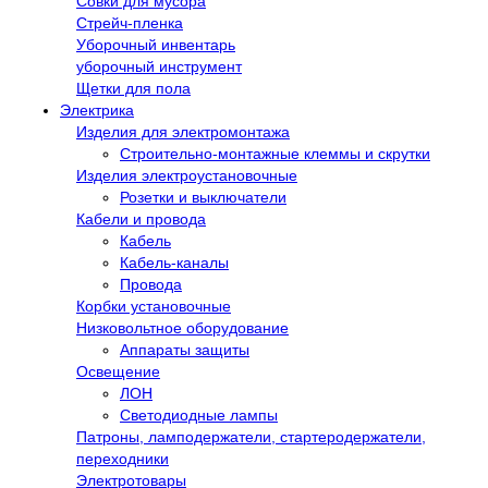
Совки для мусора
Стрейч-пленка
Уборочный инвентарь
уборочный инструмент
Щетки для пола
Электрика
Изделия для электромонтажа
Строительно-монтажные клеммы и скрутки
Изделия электроустановочные
Розетки и выключатели
Кабели и провода
Кабель
Кабель-каналы
Провода
Корбки установочные
Низковольтное оборудование
Аппараты защиты
Освещение
ЛОН
Светодиодные лампы
Патроны, ламподержатели, стартеродержатели,
переходники
Электротовары