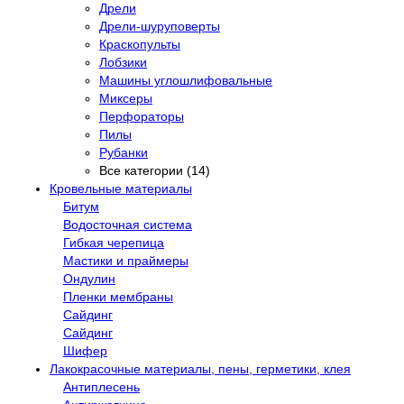
Дрели
Дрели-шуруповерты
Краскопульты
Лобзики
Машины углошлифовальные
Миксеры
Перфораторы
Пилы
Рубанки
Все категории (14)
Кровельные материалы
Битум
Водосточная система
Гибкая черепица
Мастики и праймеры
Ондулин
Пленки мембраны
Сайдинг
Сайдинг
Шифер
Лакокрасочные материалы, пены, герметики, клея
Антиплесень