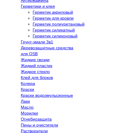
Антиржавчина
Герметики и клея
Герметик акриловый
Герметик для кровли
Герметик полиуретановый
Герметик силикатный
Герметик силиконовый
Грунт-эмали 3в1
Деревозащитные средства
для OSB
Жидкие гвозди
Жидкий пластик
Жидкое стекло
Клей для блоков
Колера
Краски
Краски водоэмульсионные
Лаки
Масло
Морилки
Огнебиозащита
Пены и очистители
Растворители