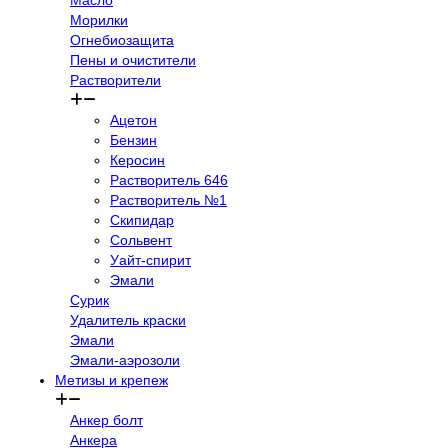
Масло
Морилки
Огнебиозащита
Пены и очистители
Растворители
Ацетон
Бензин
Керосин
Растворитель 646
Растворитель №1
Скипидар
Сольвент
Уайт-спирит
Эмали
Сурик
Удалитель краски
Эмали
Эмали-аэрозоли
Метизы и крепеж
Анкер болт
Анкера