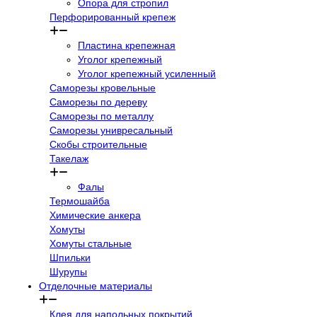
Опора для стропил
Перфорированный крепеж
Пластина крепежная
Уголог крепежный
Уголог крепежный усиленный
Саморезы кровельные
Саморезы по дереву
Саморезы по металлу
Саморезы унивресальный
Скобы строительные
Такелаж
Фалы
Термошайба
Химические анкера
Хомуты
Хомуты стальные
Шпильки
Шурупы
Отделочные материалы
Клея для напольных покрытий