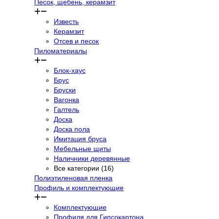
Песок, щебень, керамзит
Известь
Керамзит
Отсев и песок
Пиломатериалы
Блок-хаус
Брус
Бруски
Вагонка
Галтель
Доска
Доска пола
Имитация бруса
Мебельные щиты
Наличники деревянные
Все категории (16)
Полиэтиленовая пленка
Профиль и комплектующие
Комплектующие
Профиля для Гипсокартона