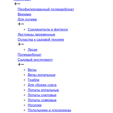
Профилированный поликарбонат
Веревки
Для полива
Соединители и фитинги
Лестницы деревянные
Оснастка к садовой технике
Лески
Поликарбонат
Садовый инструмент
Вилы
Вилы копальные
Грабли
Для уборки снега
Лопаты копальные
Лопаты снеговые
Лопаты совковые
Носилки
Полольники и плоскорезы