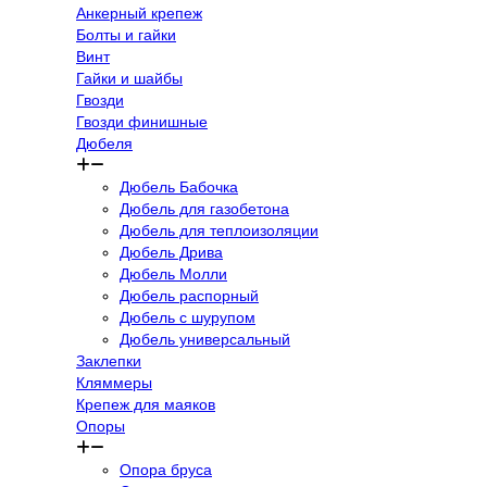
Анкерный крепеж
Болты и гайки
Винт
Гайки и шайбы
Гвозди
Гвозди финишные
Дюбеля
Дюбель Бабочка
Дюбель для газобетона
Дюбель для теплоизоляции
Дюбель Дрива
Дюбель Молли
Дюбель распорный
Дюбель с шурупом
Дюбель универсальный
Заклепки
Кляммеры
Крепеж для маяков
Опоры
Опора бруса