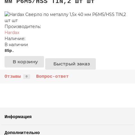
мм Р6М5/HSS TIN,2 шт шт
Производитель:
Hardax
Наличие:
В наличии
85р.
В корзину
Быстрый заказ
В
В
сравнение
закладки
Отзывы
Вопрос-ответ
0
Информация
Дополнительно