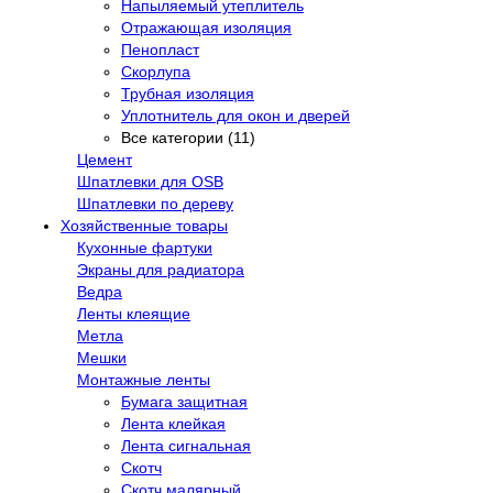
Напыляемый утеплитель
Отражающая изоляция
Пенопласт
Скорлупа
Трубная изоляция
Уплотнитель для окон и дверей
Все категории (11)
Цемент
Шпатлевки для OSB
Шпатлевки по дереву
Хозяйственные товары
Кухонные фартуки
Экраны для радиатора
Ведра
Ленты клеящие
Метла
Мешки
Монтажные ленты
Бумага защитная
Лента клейкая
Лента сигнальная
Скотч
Скотч малярный