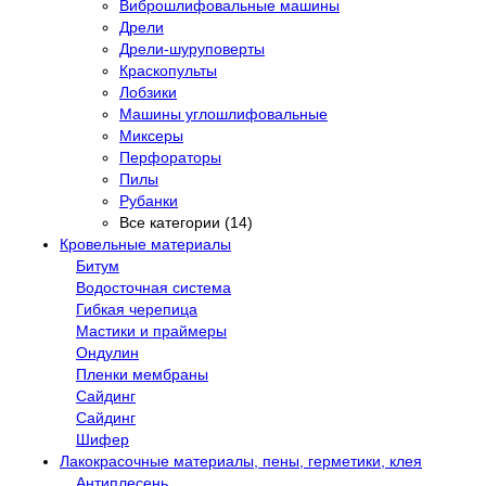
Виброшлифовальные машины
Дрели
Дрели-шуруповерты
Краскопульты
Лобзики
Машины углошлифовальные
Миксеры
Перфораторы
Пилы
Рубанки
Все категории (14)
Кровельные материалы
Битум
Водосточная система
Гибкая черепица
Мастики и праймеры
Ондулин
Пленки мембраны
Сайдинг
Сайдинг
Шифер
Лакокрасочные материалы, пены, герметики, клея
Антиплесень