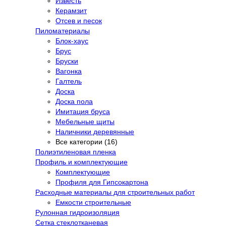
Известь
Керамзит
Отсев и песок
Пиломатериалы
Блок-хаус
Брус
Бруски
Вагонка
Галтель
Доска
Доска пола
Имитация бруса
Мебельные щиты
Наличники деревянные
Все категории (16)
Полиэтиленовая пленка
Профиль и комплектующие
Комплектующие
Профиля для Гипсокартона
Расходные материалы для строительных работ
Емкости строительные
Рулонная гидроизоляция
Сетка стеклотканевая