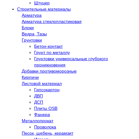
Штуцер
Строительные материалы
Арматура
Арматура стеклопластиковая
Блоки
Ведра, Тазы
Грунтовки
Бетон-контакт
Грунт по металлу
Грунтовки универсальные глубокого
проникновения
Добавки противоморозные
Кирпичи
Листовой материал
Гипсокартон
ДВП
ДСП
Плиты OSB
Фанера
Металлопрокат
Проволока
Песок, щебень, керамзит