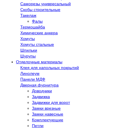
Саморезы унивресальный
Скобы строительные
Такелаж
Фалы
Термошайба
Химические анкера
Хомуты
Хомуты стальные
Шпильки
Шурупы
Отделочные материалы
Клея для напольных покрытий
Линолеум
Панели МДФ
Дверная фурнитура
Доводчики
Задвижка
Задвижки для ворот
Замки врезные
Замки навесные
Комплектующие
Петли