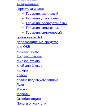
Антиржавчина
Герметики и клея
Герметик акриловый
Герметик для кровли
Герметик полиуретановый
Герметик силикатный
Герметик силиконовый
Грунт-эмали 3в1
Деревозащитные средства
для OSB
Жидкие гвозди
Жидкий пластик
Жидкое стекло
Клей для блоков
Колера
Краски
Краски водоэмульсионные
Лаки
Масло
Морилки
Огнебиозащита
Пены и очистители