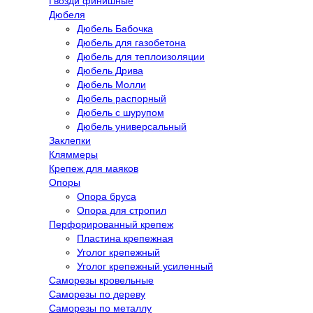
Гвозди финишные
Дюбеля
Дюбель Бабочка
Дюбель для газобетона
Дюбель для теплоизоляции
Дюбель Дрива
Дюбель Молли
Дюбель распорный
Дюбель с шурупом
Дюбель универсальный
Заклепки
Кляммеры
Крепеж для маяков
Опоры
Опора бруса
Опора для стропил
Перфорированный крепеж
Пластина крепежная
Уголог крепежный
Уголог крепежный усиленный
Саморезы кровельные
Саморезы по дереву
Саморезы по металлу