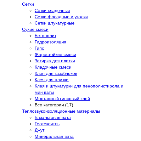
Сетки
Сетки кладочные
Сетки фасадные и уголки
Сетки штукатурные
Сухие смеси
Бетонолит
Гидроизоляция
Гипс
Жаростойкие смеси
Затирка для плитки
Кладочные смеси
Клея для газоблоков
Клея для плитки
Клея и штукатурки для пенополистирола и
мин ваты
Монтажный гипсовый клей
Все категории (17)
Теплозвукоизоляционные материалы
Базальтовая вата
Геотекситль
Джут
Минеральная вата