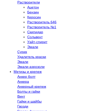
Растворители
Ацетон
Бензин
Керосин
Растворитель 646
Растворитель №1
Скипидар
Сольвент
Уайт-спирит
Эмали
Сурик
Удалитель краски
Эмали
Эмали-аэрозоли
Метизы и крепеж
Анкер болт
Анкера
Анкерный крепеж
Болты и гайки
Винт
Гайки и шайбы
Гвозди