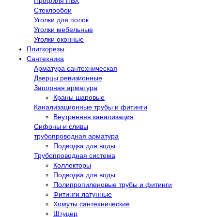
Профиля ПВХ
Стеклообои
Уголки для полок
Уголки мебельные
Уголки оконные
Плиткорезы
Сантехника
Арматура сантехническая
Дверцы ревизионные
Запорная арматура
Краны шаровые
Канализационные трубы и фитинги
Внутренняя канализация
Сифоны и сливы
трубопроводная арматура
Подводка для воды
Трубопроводная система
Коллекторы
Подводка для воды
Полипропиленовые трубы и фитинги
Фитинги латунные
Хомуты сантехнические
Штуцер