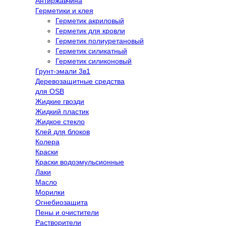
Антиржавчина
Герметики и клея
Герметик акриловый
Герметик для кровли
Герметик полиуретановый
Герметик силикатный
Герметик силиконовый
Грунт-эмали 3в1
Деревозащитные средства
для OSB
Жидкие гвозди
Жидкий пластик
Жидкое стекло
Клей для блоков
Колера
Краски
Краски водоэмульсионные
Лаки
Масло
Морилки
Огнебиозащита
Пены и очистители
Растворители