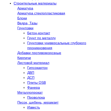
Строительные материалы
Арматура
Арматура стеклопластиковая
Блоки
Ведра, Тазы
Грунтовки
Бетон-контакт
Грунт по металлу
Грунтовки универсальные глубокого
проникновения
Добавки противоморозные
Кирпичи
Листовой материал
Гипсокартон
ДВП
ДСП
Плиты OSB
Фанера
Металлопрокат
Проволока
Песок, щебень, керамзит
Известь