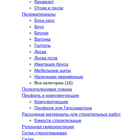
Керамзит
Отсев и песок
Пиломатериалы
Блок-хаус
Брус
Бруски
Вагонка
Галтель
Доска
Доска пола
Имитация бруса
Мебельные щиты
Наличники деревянные
Все категории (16)
Полиэтиленовая пленка
Профиль и комплектующие
Комплектующие
Профиля для Гипсокартона
Расходные материалы для строительных работ
Емкости строительные
Рулонная гидроизоляция
Сетка стеклотканевая
Сетки