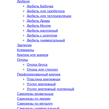
Дюбеля
Дюбель Бабочка
Дюбель для газобетона
Дюбель для теплоизоляции
Дюбель Дрива
Дюбель Молли
Дюбель распорный
Дюбель с шурупом
Дюбель универсальный
Заклепки
Кляммеры
Крепеж для маяков
Опоры
Опора бруса
Опора для стропил
Перфорированный крепеж
Пластина крепежная
Уголог крепежный
Уголог крепежный усиленный
Саморезы кровельные
Саморезы по дереву
Саморезы по металлу
Саморезы унивресальный