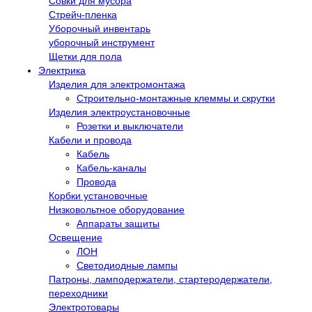
Совки для мусора
Стрейч-пленка
Уборочный инвентарь
уборочный инструмент
Щетки для пола
Электрика
Изделия для электромонтажа
Строительно-монтажные клеммы и скрутки
Изделия электроустановочные
Розетки и выключатели
Кабели и провода
Кабель
Кабель-каналы
Провода
Корбки установочные
Низковольтное оборудование
Аппараты защиты
Освещение
ЛОН
Светодиодные лампы
Патроны, ламподержатели, стартеродержатели,
переходники
Электротовары