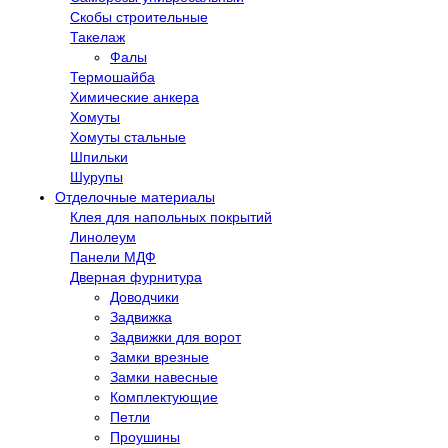
Скобы строительные
Такелаж
Фалы
Термошайба
Химические анкера
Хомуты
Хомуты стальные
Шпильки
Шурупы
Отделочные материалы
Клея для напольных покрытий
Линолеум
Панели МДФ
Дверная фурнитура
Доводчики
Задвижка
Задвижки для ворот
Замки врезные
Замки навесные
Комплектующие
Петли
Проушины