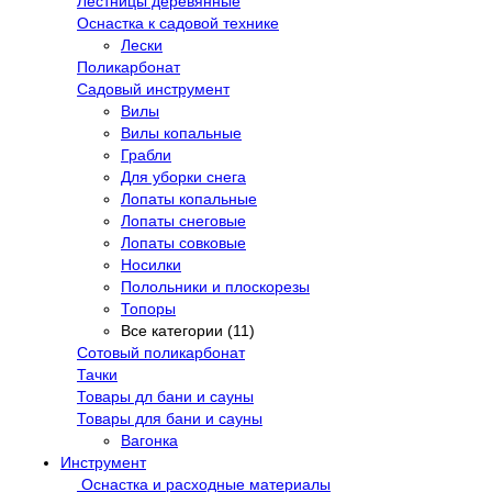
Лестницы деревянные
Оснастка к садовой технике
Лески
Поликарбонат
Садовый инструмент
Вилы
Вилы копальные
Грабли
Для уборки снега
Лопаты копальные
Лопаты снеговые
Лопаты совковые
Носилки
Полольники и плоскорезы
Топоры
Все категории (11)
Сотовый поликарбонат
Тачки
Товары дл бани и сауны
Товары для бани и сауны
Вагонка
Инструмент
Оснастка и расходные материалы