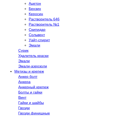
Ацетон
Бензин
Керосин
Растворитель 646
Растворитель №1
Скипидар
Сольвент
Уайт-спирит
Эмали
Сурик
Удалитель краски
Эмали
Эмали-аэрозоли
Метизы и крепеж
Анкер болт
Анкера
Анкерный крепеж
Болты и гайки
Винт
Гайки и шайбы
Гвозди
Гвозди финишные