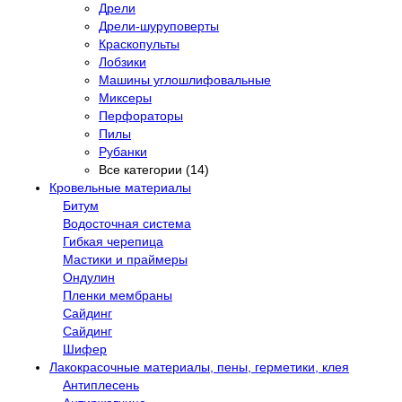
Дрели
Дрели-шуруповерты
Краскопульты
Лобзики
Машины углошлифовальные
Миксеры
Перфораторы
Пилы
Рубанки
Все категории (14)
Кровельные материалы
Битум
Водосточная система
Гибкая черепица
Мастики и праймеры
Ондулин
Пленки мембраны
Сайдинг
Сайдинг
Шифер
Лакокрасочные материалы, пены, герметики, клея
Антиплесень