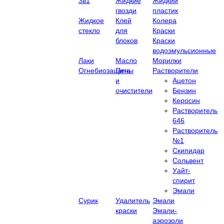
3в1
Жидкие
Жидкий
гвозди
пластик
Жидкое
Клей
Колера
стекло
для
Краски
блоков
Краски
водоэмульсионные
Лаки
Масло
Морилки
Огнебиозащита
Пены
Растворители
и
Ацетон
очистители
Бензин
Керосин
Растворитель
646
Растворитель
№1
Скипидар
Сольвент
Уайт-
спирит
Эмали
Сурик
Удалитель
Эмали
краски
Эмали-
аэрозоли