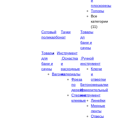
и
плоскорезы
Топоры
Все
категории
(11)
Сотовый
Тачки
Товары
поликарбонат
дл
бани и
сауны
Товары
Инструмент
для
Оснастка
Ручной
бани и
и
инструмент
сауны
расходные
Ключи
Вагонка
материалы
и
Фреза
отвертки
по
Бетономешалки
дереву
Измерительный
Стержни
инструмент
клеевые
Линейки
Мерные
ленты
Отвесы