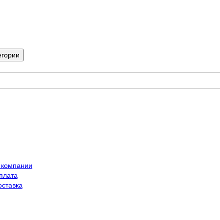
егории
 компании
плата
оставка