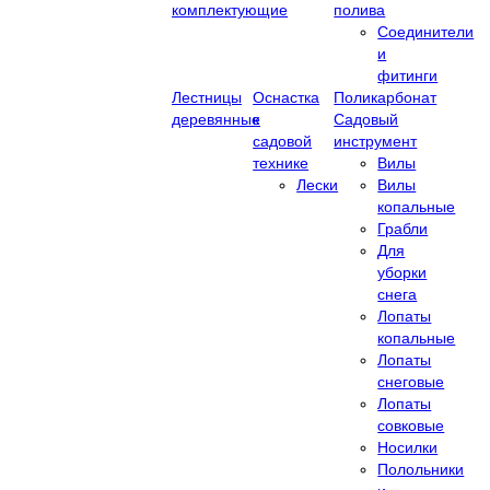
комплектующие
полива
Соединители
и
фитинги
Лестницы
Оснастка
Поликарбонат
деревянные
к
Садовый
садовой
инструмент
технике
Вилы
Лески
Вилы
копальные
Грабли
Для
уборки
снега
Лопаты
копальные
Лопаты
снеговые
Лопаты
совковые
Носилки
Полольники