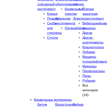
слесарный
оборудование
пленка
инструмент
Кровельные
Пленка
Клещи
горелки
защитная
Плашки
Хранение
Электроинструмент
Скобы
инструмента
Виброшлифова
для
Органайзеры
машины
степлера
Дрели
Стусло
Дрели-
шуруповерты
Краскопульты
Лобзики
Машины
углошлифовал
Миксеры
Перфораторы
Пилы
Рубанки
Все
категории
(14)
Кровельные материалы
Битум
Водосточная
Гибкая