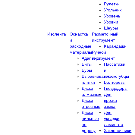
Рулетки
Угольник
Уровень
Уровни
Шнуры
Изолента
Оснастка
Разметочный
и
инструмент
расходные
Карандаши
материалы
Ручной
Адаптеры
инструмент
Биты
Пассатижи
Буры
и
Выравниватели
плоскогубцы
плитки
Болторезы
Диски
Гвоздодеры
алмазные
Для
Диски
врезки
отрезные
замка
Диски
Для
пильные
укладки
по
ламината
дереву
Заклепочники