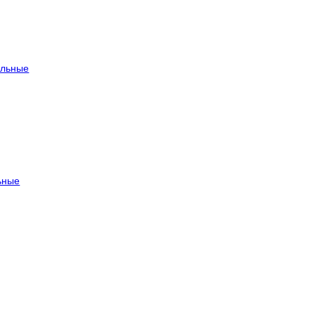
льные
ьные