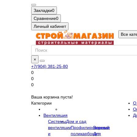
Закладки
0
Сравнение
0
Личный кабинет
Все кат
×
+7(904) 381-25-80
0
0
0
Ваша корзина пуста!
Категории
О
О
Вентиляция
Д
Системы
Дом и сад
вентиляции
Профилированный
Веревки
и
поликарбонат
Для