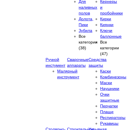
Для
Кернеры
наливных
и
полов
пробойники
Долота,
Кирки
Пики
Киянки
Зубила
Ключи
Все
баллонные
категории
Все
(38)
категории
(47)
Ручной
Сварочные
Средства
инстумент
аппараты
защиты
Малярный
Каски
инструмент
Комбинезоны
Маски
Наушники
Очки
защитные
Перчатки
Плащи
Респираторы
Рукавицы
Столярно-
Строительное
Укрывная