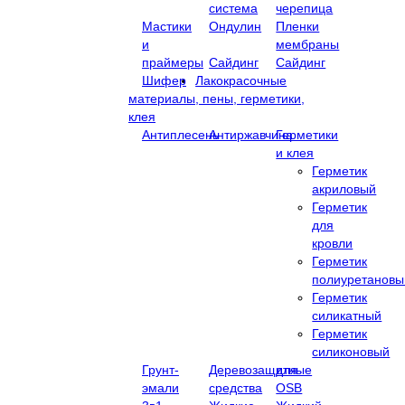
система
черепица
Мастики
Ондулин
Пленки
и
мембраны
праймеры
Сайдинг
Сайдинг
Шифер
Лакокрасочные
материалы, пены, герметики,
клея
Антиплесень
Антиржавчина
Герметики
и клея
Герметик
акриловый
Герметик
для
кровли
Герметик
полиуретановы
Герметик
силикатный
Герметик
силиконовый
Грунт-
Деревозащитные
для
эмали
средства
OSB