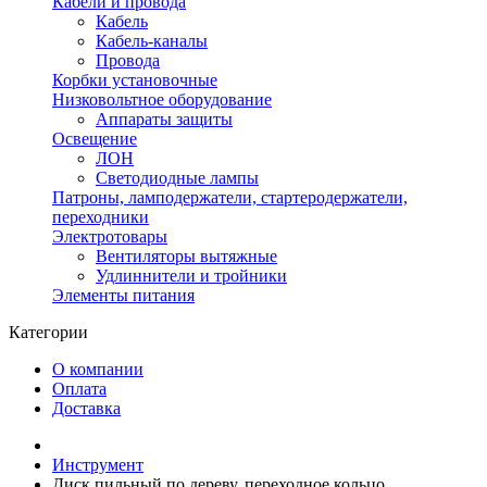
Кабели и провода
Кабель
Кабель-каналы
Провода
Корбки установочные
Низковольтное оборудование
Аппараты защиты
Освещение
ЛОН
Светодиодные лампы
Патроны, ламподержатели, стартеродержатели,
переходники
Электротовары
Вентиляторы вытяжные
Удлиннители и тройники
Элементы питания
Категории
О компании
Оплата
Доставка
Инструмент
Диск пильный по дереву, переходное кольцо