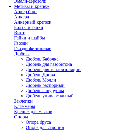
Эмали-аэрозоли
Метизы и крепеж
Анкер болт
Анкера
Анкерный крепеж
Болты и гайки
Винт
Гайки и шайбы
Гвозди
Гвозди финишные
Дюбеля
Дюбель Бабочка
Дюбель для газобетона
Дюбель для теплоизоляции
Дюбель Дрива
Дюбель Молли
Дюбель распорный
Дюбель с шурупом
Дюбель универсальный
Заклепки
Кляммеры
Крепеж для маяков
Опоры
Опора бруса
Опора для стропил