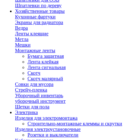
Шпатлевки по дереву
Хозяйственные товары
Кухонные фартуки
Экраны для радиатора
Ведра
Ленты клеящие
Метла
Мешки
Монтажные ленты
Бумага защитная
Лента клейкая
Лента сигнальная
Скотч
Скотч малярный
Совки для мусора
Стрейч-пленка
Уборочный инвентарь
уборочный инструмент
Щетки для пола
Электрика
Изделия для электромонтажа
Строительно-монтажные клеммы и скрутки
Изделия электроустановочные
Розетки и выключатели