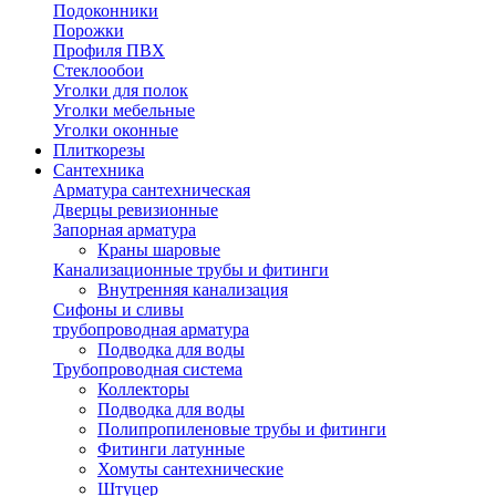
Подоконники
Порожки
Профиля ПВХ
Стеклообои
Уголки для полок
Уголки мебельные
Уголки оконные
Плиткорезы
Сантехника
Арматура сантехническая
Дверцы ревизионные
Запорная арматура
Краны шаровые
Канализационные трубы и фитинги
Внутренняя канализация
Сифоны и сливы
трубопроводная арматура
Подводка для воды
Трубопроводная система
Коллекторы
Подводка для воды
Полипропиленовые трубы и фитинги
Фитинги латунные
Хомуты сантехнические
Штуцер