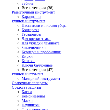
Зубила
Все категории (38)
Разметочный инструмент
Карандаши
Ручной инструмент
Пассатижи и плоскогубцы
Болторезы
Гвоздодеры
Для врезки замка
Для укладки ламината
Заклепочники
Кернеры и пробойники
Кирки
Киянки
Ключи баллонные
Все категории (47)
Ручной инстумент
Малярный инструмент
Сварочные аппараты
Средства защиты
Каски
Комбинезоны
Маски
Наушники
Очки защитные