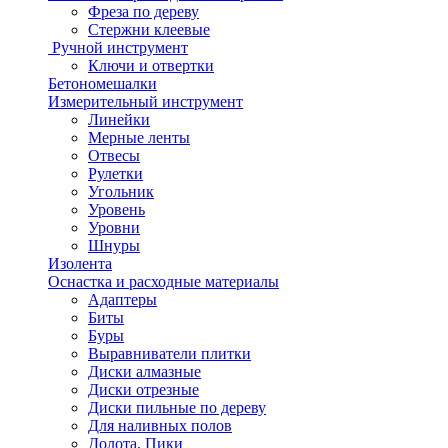
Фреза по дереву
Стержни клеевые
Ручной инструмент
Ключи и отвертки
Бетономешалки
Измерительный инструмент
Линейки
Мерные ленты
Отвесы
Рулетки
Угольник
Уровень
Уровни
Шнуры
Изолента
Оснастка и расходные материалы
Адаптеры
Биты
Буры
Выравниватели плитки
Диски алмазные
Диски отрезные
Диски пильные по дереву
Для наливных полов
Долота, Пики