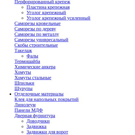
Перфорированный крепеж
Пластина крепежная
Уголог крепежный
Уголог крепежный усиленный
Саморезы кровельные
Саморезы по дереву
Саморезы по металлу
Саморезы унивресальный
Скобы строительные
Такелаж
Фалы
Термошайба
Химические анкера
Хомуты
Хомуты стальные
Шпильки
Шурупы
Отделочные материалы
Клея для напольных покрытий
Линолеум
Панели МДФ
Дверная фурнитура
Доводчики
Задвижка
Задвижки для ворот