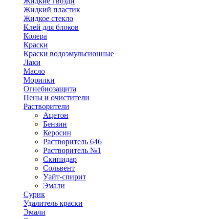
Жидкие гвозди
Жидкий пластик
Жидкое стекло
Клей для блоков
Колера
Краски
Краски водоэмульсионные
Лаки
Масло
Морилки
Огнебиозащита
Пены и очистители
Растворители
Ацетон
Бензин
Керосин
Растворитель 646
Растворитель №1
Скипидар
Сольвент
Уайт-спирит
Эмали
Сурик
Удалитель краски
Эмали