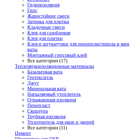
Гидроизоляция
Гипс
Жаростойкие смеси
Затирка для плитки
Кладочные смеси
Клея для газоблоков
Клея для плитки
Клея и штукатурки для пенополистирола и мин
ваты
Монтажный гипсовый клей
Все категории (17)
Теплозвукоизоляционные материалы
Базальтовая вата
Геотекситль
Джут
Минеральная вата
Напыляемый утеплитель
Отражающая изоляция
Пенопласт
Скорлупа
Трубная изоляция
Уплотнитель для окон и дверей
Все категории (11)
Цемент
Шпатлевки для OSB