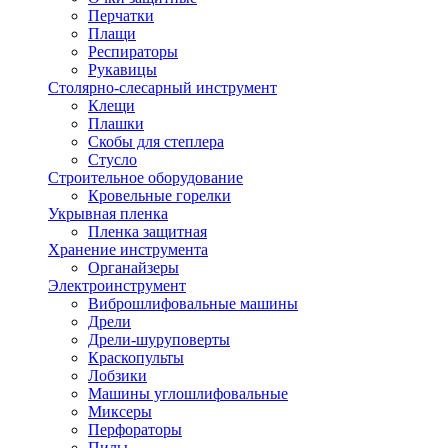
Перчатки
Плащи
Респираторы
Рукавицы
Столярно-слесарный инструмент
Клещи
Плашки
Скобы для степлера
Стусло
Строительное оборудование
Кровельные горелки
Укрывная пленка
Пленка защитная
Хранение инструмента
Органайзеры
Электроинструмент
Виброшлифовальные машины
Дрели
Дрели-шуруповерты
Краскопульты
Лобзики
Машины углошлифовальные
Миксеры
Перфораторы
Пилы