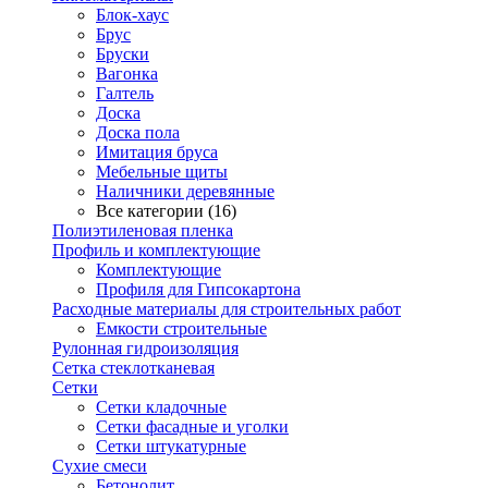
Блок-хаус
Брус
Бруски
Вагонка
Галтель
Доска
Доска пола
Имитация бруса
Мебельные щиты
Наличники деревянные
Все категории (16)
Полиэтиленовая пленка
Профиль и комплектующие
Комплектующие
Профиля для Гипсокартона
Расходные материалы для строительных работ
Емкости строительные
Рулонная гидроизоляция
Сетка стеклотканевая
Сетки
Сетки кладочные
Сетки фасадные и уголки
Сетки штукатурные
Сухие смеси
Бетонолит