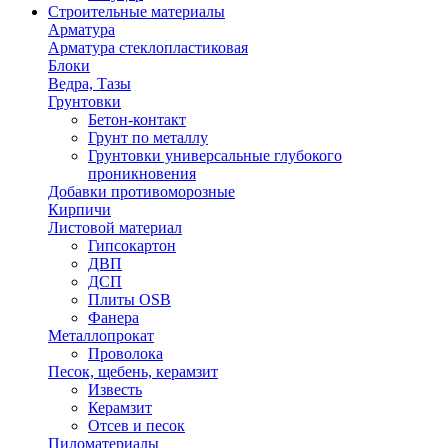
Строительные материалы
Арматура
Арматура стеклопластиковая
Блоки
Ведра, Тазы
Грунтовки
Бетон-контакт
Грунт по металлу
Грунтовки универсальные глубокого
проникновения
Добавки противоморозные
Кирпичи
Листовой материал
Гипсокартон
ДВП
ДСП
Плиты OSB
Фанера
Металлопрокат
Проволока
Песок, щебень, керамзит
Известь
Керамзит
Отсев и песок
Пиломатериалы