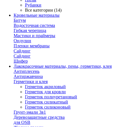
Рубанки
Все категории (14)
Кровельные материалы
Битум
Водосточная система
Гибкая черепица
Мастики и праймеры
Ондулин
Пленки мембраны
Сайдинг
Сайдинг
Шифер
Лакокрасочные материалы, пены, герметики, клея
Антиплесень
Антиржавчина
Герметики и клея
Герметик акриловый
Герметик для кровли
Герметик полиуретановый
Герметик силикатный
Герметик силиконовый
Грунт-эмали 3в1
Деревозащитные средства
для OSB