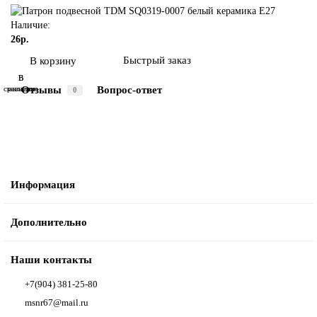
Наличие:
26р.
Быстрый заказ
В корзину
В
В
Отзывы
Вопрос-ответ
сравнение
закладки
0
Информация
Дополнительно
Наши контакты
+7(904) 381-25-80
msnr67@mail.ru