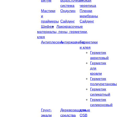
Битум
Водосточная
Гибкая
система
черепица
Мастики
Ондулин
Пленки
и
мембраны
праймеры
Сайдинг
Сайдинг
Шифер
Лакокрасочные
материалы, пены, герметики,
клея
Антиплесень
Антиржавчина
Герметики
и клея
Герметик
акриловый
Герметик
для
кровли
Герметик
полиуретановы
Герметик
силикатный
Герметик
силиконовый
Грунт-
Деревозащитные
для
эмали
средства
OSB