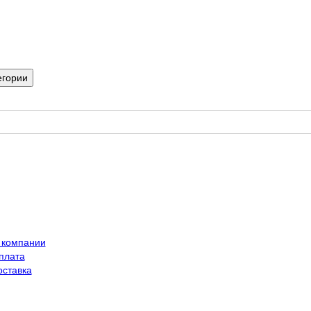
егории
 компании
плата
оставка