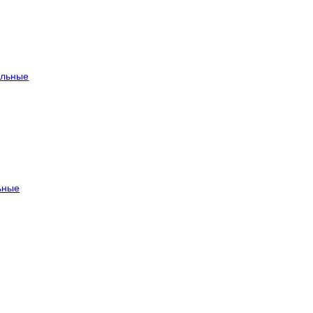
льные
ьные