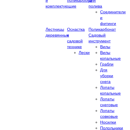
и
поликарбонат
Для
комплектующие
полива
Соединители
и
фитинги
Лестницы
Оснастка
Поликарбонат
деревянные
к
Садовый
садовой
инструмент
технике
Вилы
Лески
Вилы
копальные
Грабли
Для
уборки
снега
Лопаты
копальные
Лопаты
снеговые
Лопаты
совковые
Носилки
Полольники