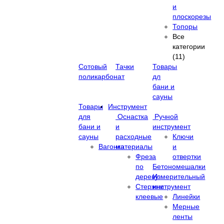
и
плоскорезы
Топоры
Все
категории
(11)
Сотовый
Тачки
Товары
поликарбонат
дл
бани и
сауны
Товары
Инструмент
для
Оснастка
Ручной
бани и
и
инструмент
сауны
расходные
Ключи
Вагонка
материалы
и
Фреза
отвертки
по
Бетономешалки
дереву
Измерительный
Стержни
инструмент
клеевые
Линейки
Мерные
ленты