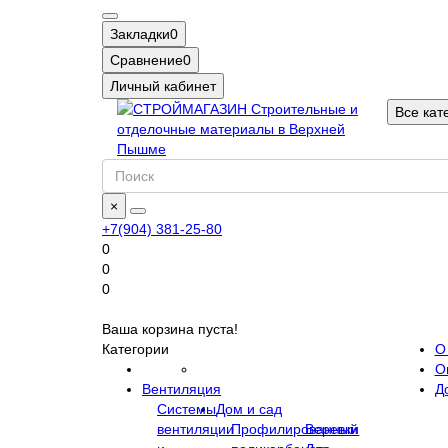
Закладки
0
Сравнение
0
Личный кабинет
Все кат
×
+7(904) 381-25-80
0
0
0
Ваша корзина пуста!
Категории
О
О
Вентиляция
Д
Системы
Дом и сад
вентиляции
Профилированный
Веревки