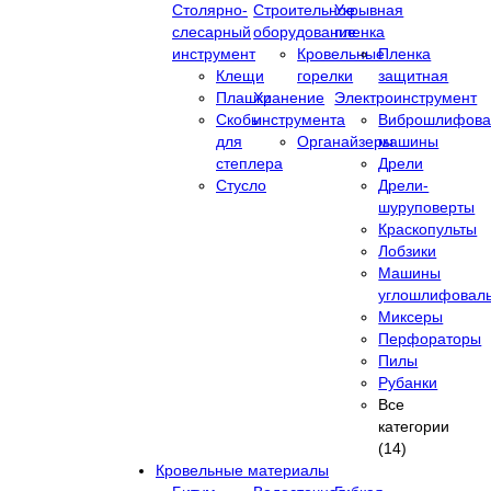
Столярно-
Строительное
Укрывная
слесарный
оборудование
пленка
инструмент
Кровельные
Пленка
Клещи
горелки
защитная
Плашки
Хранение
Электроинструмент
Скобы
инструмента
Виброшлифова
для
Органайзеры
машины
степлера
Дрели
Стусло
Дрели-
шуруповерты
Краскопульты
Лобзики
Машины
углошлифовал
Миксеры
Перфораторы
Пилы
Рубанки
Все
категории
(14)
Кровельные материалы