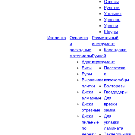
Отвесы
Рулетки
Угольник
Уровень
Уровни
Шнуры
Изолента
Оснастка
Разметочный
и
инструмент
расходные
Карандаши
материалы
Ручной
Адаптеры
инструмент
Биты
Пассатижи
Буры
и
Выравниватели
плоскогубцы
плитки
Болторезы
Диски
Гвоздодеры
алмазные
Для
Диски
врезки
отрезные
замка
Диски
Для
пильные
укладки
по
ламината
дереву
Заклепочники