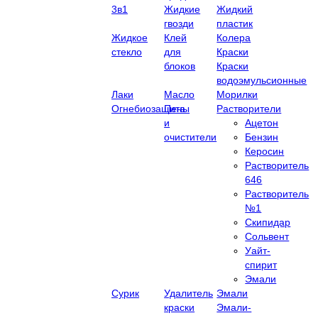
3в1
Жидкие
Жидкий
гвозди
пластик
Жидкое
Клей
Колера
стекло
для
Краски
блоков
Краски
водоэмульсионные
Лаки
Масло
Морилки
Огнебиозащита
Пены
Растворители
и
Ацетон
очистители
Бензин
Керосин
Растворитель
646
Растворитель
№1
Скипидар
Сольвент
Уайт-
спирит
Эмали
Сурик
Удалитель
Эмали
краски
Эмали-