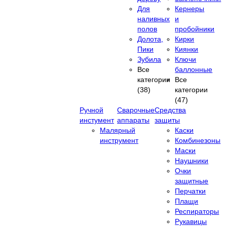
Для
Кернеры
наливных
и
полов
пробойники
Долота,
Кирки
Пики
Киянки
Зубила
Ключи
Все
баллонные
категории
Все
(38)
категории
(47)
Ручной
Сварочные
Средства
инстумент
аппараты
защиты
Малярный
Каски
инструмент
Комбинезоны
Маски
Наушники
Очки
защитные
Перчатки
Плащи
Респираторы
Рукавицы