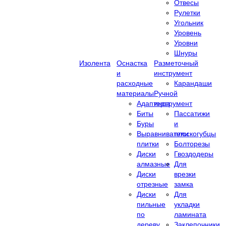
Отвесы
Рулетки
Угольник
Уровень
Уровни
Шнуры
Изолента
Оснастка
Разметочный
и
инструмент
расходные
Карандаши
материалы
Ручной
Адаптеры
инструмент
Биты
Пассатижи
Буры
и
Выравниватели
плоскогубцы
плитки
Болторезы
Диски
Гвоздодеры
алмазные
Для
Диски
врезки
отрезные
замка
Диски
Для
пильные
укладки
по
ламината
дереву
Заклепочники