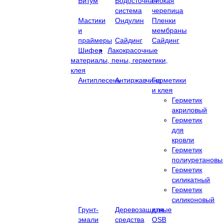
Битум
Водосточная
Гибкая
система
черепица
Мастики
Ондулин
Пленки
и
мембраны
праймеры
Сайдинг
Сайдинг
Шифер
Лакокрасочные
материалы, пены, герметики,
клея
Антиплесень
Антиржавчина
Герметики
и клея
Герметик
акриловый
Герметик
для
кровли
Герметик
полиуретановы
Герметик
силикатный
Герметик
силиконовый
Грунт-
Деревозащитные
для
эмали
средства
OSB