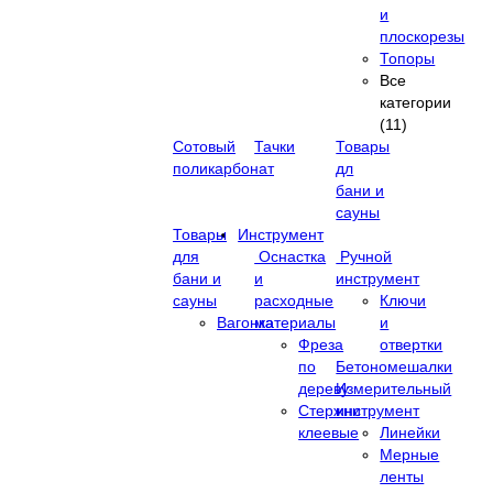
и
плоскорезы
Топоры
Все
категории
(11)
Сотовый
Тачки
Товары
поликарбонат
дл
бани и
сауны
Товары
Инструмент
для
Оснастка
Ручной
бани и
и
инструмент
сауны
расходные
Ключи
Вагонка
материалы
и
Фреза
отвертки
по
Бетономешалки
дереву
Измерительный
Стержни
инструмент
клеевые
Линейки
Мерные
ленты