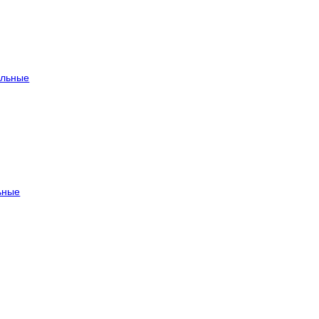
льные
ьные