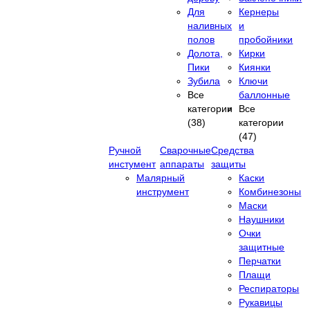
Для
Кернеры
наливных
и
полов
пробойники
Долота,
Кирки
Пики
Киянки
Зубила
Ключи
Все
баллонные
категории
Все
(38)
категории
(47)
Ручной
Сварочные
Средства
инстумент
аппараты
защиты
Малярный
Каски
инструмент
Комбинезоны
Маски
Наушники
Очки
защитные
Перчатки
Плащи
Респираторы
Рукавицы