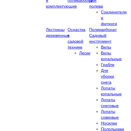
и
поликарбонат
Для
комплектующие
полива
Соединители
и
фитинги
Лестницы
Оснастка
Поликарбонат
деревянные
к
Садовый
садовой
инструмент
технике
Вилы
Лески
Вилы
копальные
Грабли
Для
уборки
снега
Лопаты
копальные
Лопаты
снеговые
Лопаты
совковые
Носилки
Полольники