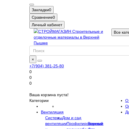
Закладки
0
Сравнение
0
Личный кабинет
Все кат
×
+7(904) 381-25-80
0
0
0
Ваша корзина пуста!
Категории
О
О
Вентиляция
Д
Системы
Дом и сад
вентиляции
Профилированный
Веревки