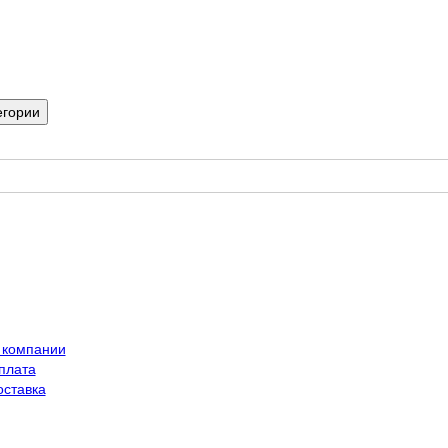
егории
 компании
плата
оставка