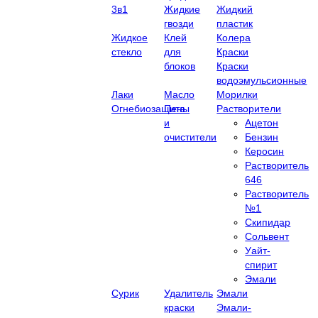
3в1
Жидкие
Жидкий
гвозди
пластик
Жидкое
Клей
Колера
стекло
для
Краски
блоков
Краски
водоэмульсионные
Лаки
Масло
Морилки
Огнебиозащита
Пены
Растворители
и
Ацетон
очистители
Бензин
Керосин
Растворитель
646
Растворитель
№1
Скипидар
Сольвент
Уайт-
спирит
Эмали
Сурик
Удалитель
Эмали
краски
Эмали-