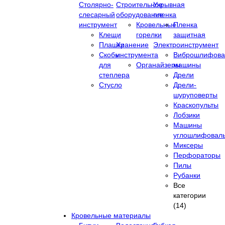
Столярно-
Строительное
Укрывная
слесарный
оборудование
пленка
инструмент
Кровельные
Пленка
Клещи
горелки
защитная
Плашки
Хранение
Электроинструмент
Скобы
инструмента
Виброшлифова
для
Органайзеры
машины
степлера
Дрели
Стусло
Дрели-
шуруповерты
Краскопульты
Лобзики
Машины
углошлифовал
Миксеры
Перфораторы
Пилы
Рубанки
Все
категории
(14)
Кровельные материалы