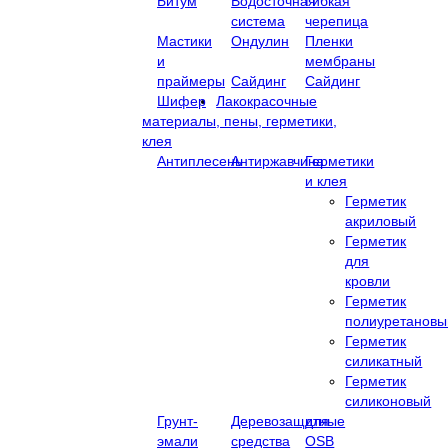
Битум
Водосточная
Гибкая
система
черепица
Мастики
Ондулин
Пленки
и
мембраны
праймеры
Сайдинг
Сайдинг
Шифер
Лакокрасочные
материалы, пены, герметики,
клея
Антиплесень
Антиржавчина
Герметики
и клея
Герметик
акриловый
Герметик
для
кровли
Герметик
полиуретановы
Герметик
силикатный
Герметик
силиконовый
Грунт-
Деревозащитные
для
эмали
средства
OSB