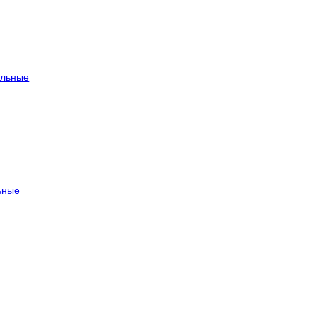
льные
ьные