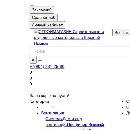
Закладки
0
Сравнение
0
Личный кабинет
Все кат
×
+7(904) 381-25-80
0
0
0
Ваша корзина пуста!
Категории
О
О
Вентиляция
Д
Системы
Дом и сад
вентиляции
Профилированный
Веревки