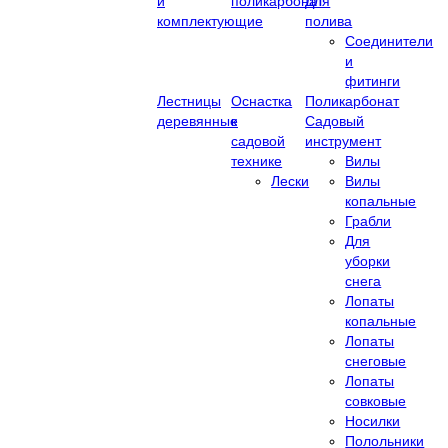
и
поликарбонат
Для
комплектующие
полива
Соединители
и
фитинги
Лестницы
Оснастка
Поликарбонат
деревянные
к
Садовый
садовой
инструмент
технике
Вилы
Лески
Вилы
копальные
Грабли
Для
уборки
снега
Лопаты
копальные
Лопаты
снеговые
Лопаты
совковые
Носилки
Полольники