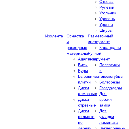
Отвесы
Рулетки
Угольник
Уровень
Уровни
Шнуры
Изолента
Оснастка
Разметочный
и
инструмент
расходные
Карандаши
материалы
Ручной
Адаптеры
инструмент
Биты
Пассатижи
Буры
и
Выравниватели
плоскогубцы
плитки
Болторезы
Диски
Гвоздодеры
алмазные
Для
Диски
врезки
отрезные
замка
Диски
Для
пильные
укладки
по
ламината
дереву
Заклепочники