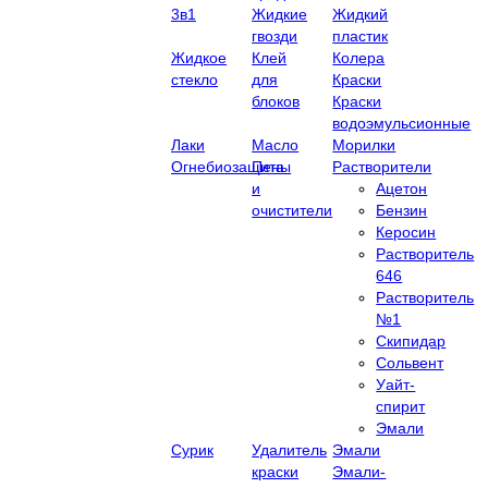
3в1
Жидкие
Жидкий
гвозди
пластик
Жидкое
Клей
Колера
стекло
для
Краски
блоков
Краски
водоэмульсионные
Лаки
Масло
Морилки
Огнебиозащита
Пены
Растворители
и
Ацетон
очистители
Бензин
Керосин
Растворитель
646
Растворитель
№1
Скипидар
Сольвент
Уайт-
спирит
Эмали
Сурик
Удалитель
Эмали
краски
Эмали-