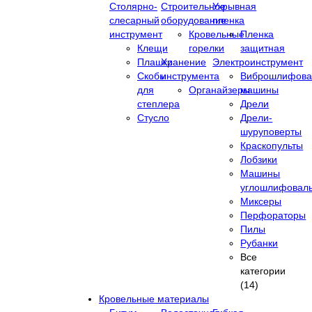
Столярно-
Строительное
Укрывная
слесарный
оборудование
пленка
инструмент
Кровельные
Пленка
Клещи
горелки
защитная
Плашки
Хранение
Электроинструмент
Скобы
инструмента
Виброшлифова
для
Органайзеры
машины
степлера
Дрели
Стусло
Дрели-
шуруповерты
Краскопульты
Лобзики
Машины
углошлифовал
Миксеры
Перфораторы
Пилы
Рубанки
Все
категории
(14)
Кровельные материалы