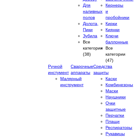
Для
Кернеры
наливных
и
полов
пробойники
Долота,
Кирки
Пики
Киянки
Зубила
Ключи
Все
баллонные
категории
Все
(38)
категории
(47)
Ручной
Сварочные
Средства
инстумент
аппараты
защиты
Малярный
Каски
инструмент
Комбинезоны
Маски
Наушники
Очки
защитные
Перчатки
Плащи
Респираторы
Рукавицы