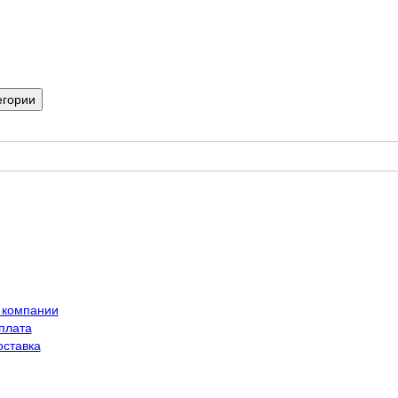
егории
 компании
плата
оставка