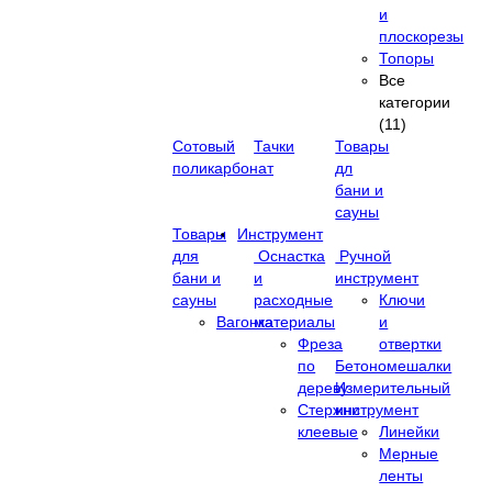
и
плоскорезы
Топоры
Все
категории
(11)
Сотовый
Тачки
Товары
поликарбонат
дл
бани и
сауны
Товары
Инструмент
для
Оснастка
Ручной
бани и
и
инструмент
сауны
расходные
Ключи
Вагонка
материалы
и
Фреза
отвертки
по
Бетономешалки
дереву
Измерительный
Стержни
инструмент
клеевые
Линейки
Мерные
ленты