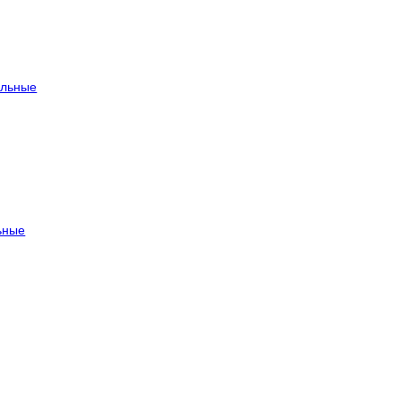
льные
ьные