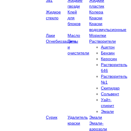
3в1
Жидкие
Жидкий
гвозди
пластик
Жидкое
Клей
Колера
стекло
для
Краски
блоков
Краски
водоэмульсионные
Лаки
Масло
Морилки
Огнебиозащита
Пены
Растворители
и
Ацетон
очистители
Бензин
Керосин
Растворитель
646
Растворитель
№1
Скипидар
Сольвент
Уайт-
спирит
Эмали
Сурик
Удалитель
Эмали
краски
Эмали-
аэрозоли