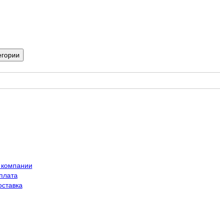
егории
 компании
плата
оставка