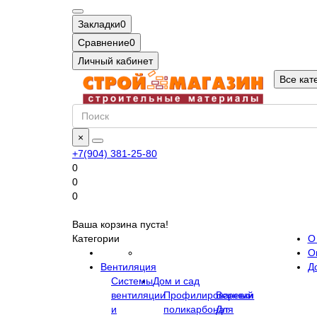
Закладки
0
Сравнение
0
Личный кабинет
Все кат
×
+7(904) 381-25-80
0
0
0
Ваша корзина пуста!
Категории
О
О
Вентиляция
Д
Системы
Дом и сад
вентиляции
Профилированный
Веревки
и
поликарбонат
Для