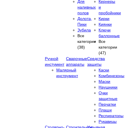
Для
Кернеры
наливных
и
полов
пробойники
Долота,
Кирки
Пики
Киянки
Зубила
Ключи
Все
баллонные
категории
Все
(38)
категории
(47)
Ручной
Сварочные
Средства
инстумент
аппараты
защиты
Малярный
Каски
инструмент
Комбинезоны
Маски
Наушники
Очки
защитные
Перчатки
Плащи
Респираторы
Рукавицы
Столярно-
Строительное
Укрывная