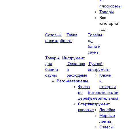
и
плоскорезы
Топоры
Все
категории
(11)
Сотовый
Тачки
Товары
поликарбонат
дл
бани и
сауны
Товары
Инструмент
для
Оснастка
Ручной
бани и
и
инструмент
сауны
расходные
Ключи
Вагонка
материалы
и
Фреза
отвертки
по
Бетономешалки
дереву
Измерительный
Стержни
инструмент
клеевые
Линейки
Мерные
ленты
Отвесы