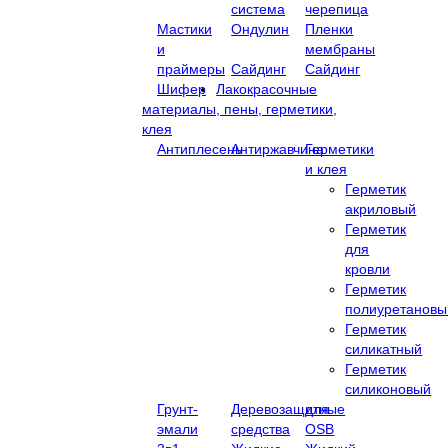
система
черепица
Мастики
Ондулин
Пленки
и
мембраны
праймеры
Сайдинг
Сайдинг
Шифер
Лакокрасочные
материалы, пены, герметики,
клея
Антиплесень
Антиржавчина
Герметики
и клея
Герметик
акриловый
Герметик
для
кровли
Герметик
полиуретановы
Герметик
силикатный
Герметик
силиконовый
Грунт-
Деревозащитные
для
эмали
средства
OSB