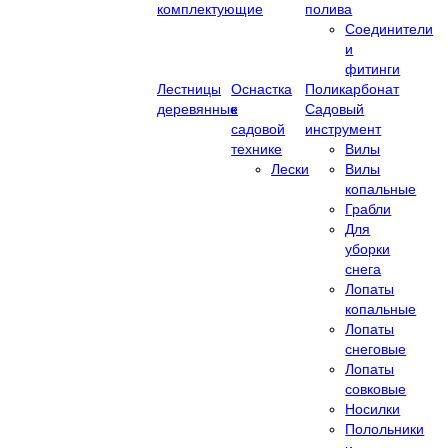
комплектующие
полива
Соединители
и
фитинги
Лестницы
Оснастка
Поликарбонат
деревянные
к
Садовый
садовой
инструмент
технике
Вилы
Лески
Вилы
копальные
Грабли
Для
уборки
снега
Лопаты
копальные
Лопаты
снеговые
Лопаты
совковые
Носилки
Полольники