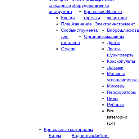
слесарный
оборудование
пленка
инструмент
Кровельные
Пленка
Клещи
горелки
защитная
Плашки
Хранение
Электроинструмент
Скобы
инструмента
Виброшлифова
для
Органайзеры
машины
степлера
Дрели
Стусло
Дрели-
шуруповерты
Краскопульты
Лобзики
Машины
углошлифовал
Миксеры
Перфораторы
Пилы
Рубанки
Все
категории
(14)
Кровельные материалы
Битум
Водосточная
Гибкая