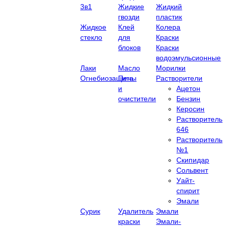
3в1
Жидкие
Жидкий
гвозди
пластик
Жидкое
Клей
Колера
стекло
для
Краски
блоков
Краски
водоэмульсионные
Лаки
Масло
Морилки
Огнебиозащита
Пены
Растворители
и
Ацетон
очистители
Бензин
Керосин
Растворитель
646
Растворитель
№1
Скипидар
Сольвент
Уайт-
спирит
Эмали
Сурик
Удалитель
Эмали
краски
Эмали-