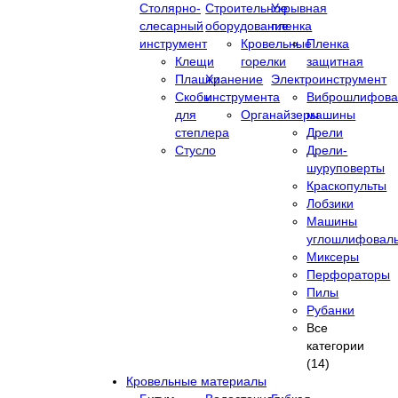
Столярно-
Строительное
Укрывная
слесарный
оборудование
пленка
инструмент
Кровельные
Пленка
Клещи
горелки
защитная
Плашки
Хранение
Электроинструмент
Скобы
инструмента
Виброшлифова
для
Органайзеры
машины
степлера
Дрели
Стусло
Дрели-
шуруповерты
Краскопульты
Лобзики
Машины
углошлифовал
Миксеры
Перфораторы
Пилы
Рубанки
Все
категории
(14)
Кровельные материалы