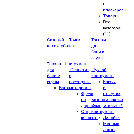
и
плоскорезы
Топоры
Все
категории
(11)
Сотовый
Тачки
Товары
поликарбонат
дл
бани и
сауны
Товары
Инструмент
для
Оснастка
Ручной
бани и
и
инструмент
сауны
расходные
Ключи
Вагонка
материалы
и
Фреза
отвертки
по
Бетономешалки
дереву
Измерительный
Стержни
инструмент
клеевые
Линейки
Мерные
ленты