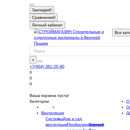
Закладки
0
Сравнение
0
Личный кабинет
Все кат
×
+7(904) 381-25-80
0
0
0
Ваша корзина пуста!
Категории
О
О
Вентиляция
Д
Системы
Дом и сад
вентиляции
Профилированный
Веревки