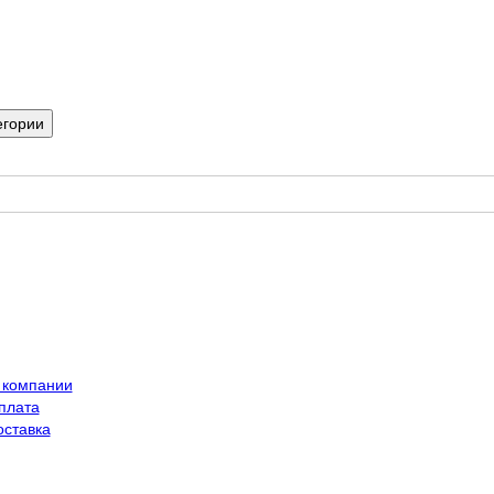
егории
 компании
плата
оставка