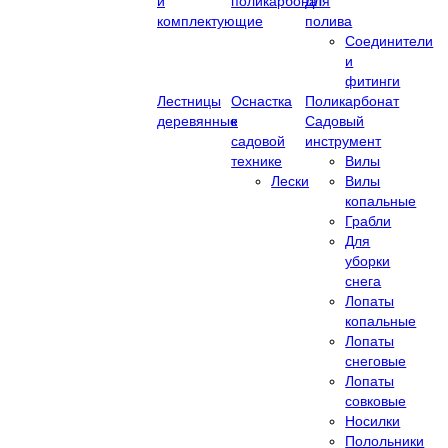
и
поликарбонат
Для
комплектующие
полива
Соединители
и
фитинги
Лестницы
Оснастка
Поликарбонат
деревянные
к
Садовый
садовой
инструмент
технике
Вилы
Лески
Вилы
копальные
Грабли
Для
уборки
снега
Лопаты
копальные
Лопаты
снеговые
Лопаты
совковые
Носилки
Полольники