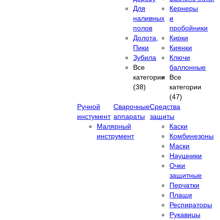
Для
Кернеры
наливных
и
полов
пробойники
Долота,
Кирки
Пики
Киянки
Зубила
Ключи
Все
баллонные
категории
Все
(38)
категории
(47)
Ручной
Сварочные
Средства
инстумент
аппараты
защиты
Малярный
Каски
инструмент
Комбинезоны
Маски
Наушники
Очки
защитные
Перчатки
Плащи
Респираторы
Рукавицы